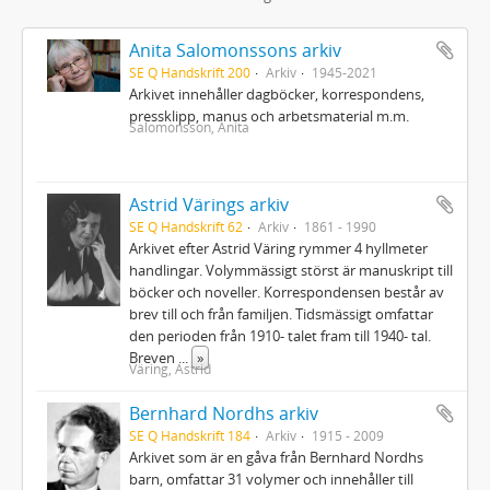
Anita Salomonssons arkiv
SE Q Handskrift 200
Arkiv
1945-2021
Arkivet innehåller dagböcker, korrespondens,
pressklipp, manus och arbetsmaterial m.m.
Salomonsson, Anita
Astrid Värings arkiv
SE Q Handskrift 62
Arkiv
1861 - 1990
Arkivet efter Astrid Väring rymmer 4 hyllmeter
handlingar. Volymmässigt störst är manuskript till
böcker och noveller. Korrespondensen består av
brev till och från familjen. Tidsmässigt omfattar
den perioden från 1910- talet fram till 1940- tal.
Breven
...
»
Väring, Astrid
Bernhard Nordhs arkiv
SE Q Handskrift 184
Arkiv
1915 - 2009
Arkivet som är en gåva från Bernhard Nordhs
barn, omfattar 31 volymer och innehåller till