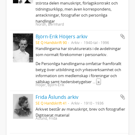
största delen manuskript, förlagskontrakt och
tidningsurklipp, men även korrespondens,
anteckningar, fotografier och personliga
handlingar
Nordh, Bernhard
Björn-Erik Höijers arkiv
SE Q Handskrift 90
Arkiv
1940-tal - 1996
Handlingarna har strukturerats i de avdelningar
som normalt förekommer i personarkiv.
De Personliga handlingarna omfattar framförallt
betyg över utbildning och yrkesverksamhet och
information om medlemskap i föreningar och
sällskap samt hedersbetygelser
...
»
Höijer, Björn-Erik
Frida Åslunds arkiv
SE Q Handskrift 41
Arkiv
1910 - 1936
Arkivet består av manuskript, brev och fotografier
Digitiserat material
Åslund, Frida