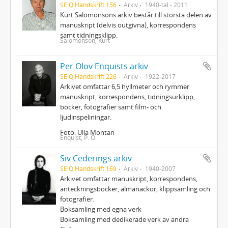
SE Q Handskrift 156
Arkiv
1940-tal - 2011
Kurt Salomonsons arkiv består till största delen av
manuskript (delvis outgivna), korrespondens
samt tidningsklipp.
Salomonson, Kurt
Per Olov Enquists arkiv
SE Q Handskrift 226
Arkiv
1922-2017
Arkivet omfattar 6,5 hyllmeter och rymmer
manuskript, korrespondens, tidningsurklipp,
böcker, fotografier samt film- och
ljudinspeliningar.
Foto: Ulla Montan
Enquist, P. O.
Siv Cederings arkiv
SE Q Handskrift 169
Arkiv
1940-2007
Arkivet omfattar manuskript, korrespondens,
anteckningsböcker, almanackor, klippsamling och
fotografier.
Boksamling med egna verk
Boksamling med dedikerade verk av andra