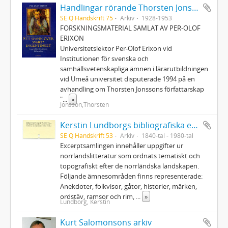
Handlingar rörande Thorsten Jonsson
SE Q Handskrift 75
Arkiv
1928-1953
FORSKNINGSMATERIAL SAMLAT AV PER-OLOF
ERIXON
Universitetslektor Per-Olof Erixon vid
Institutionen för svenska och
samhällsvetenskapliga ämnen i lärarutbildningen
vid Umeå universitet disputerade 1994 på en
avhandling om Thorsten Jonssons författarskap
"
...
»
Jonsson,Thorsten
Kerstin Lundborgs bibliografiska excerpter rörande norrlandslitteratur
SE Q Handskrift 53
Arkiv
1840-tal - 1980-tal
Excerptsamlingen innehåller uppgifter ur
norrlandslitteratur som ordnats tematiskt och
topografiskt efter de norrländska landskapen.
Följande ämnesområden finns representerade:
Anekdoter, folkvisor, gåtor, historier, märken,
ordstäv, ramsor och rim,
...
»
Lundborg, Kerstin
Kurt Salomonsons arkiv