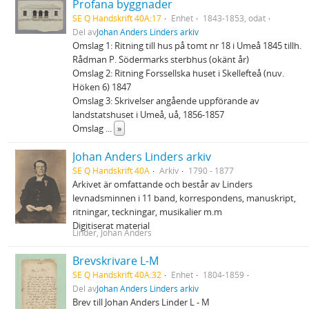
Profana byggnader
SE Q Handskrift 40A:17
Enhet
1843-1853, odat
Del av
Johan Anders Linders arkiv
Omslag 1: Ritning till hus på tomt nr 18 i Umeå 1845 tillh.
Rådman P. Södermarks sterbhus (okänt år)
Omslag 2: Ritning Forssellska huset i Skellefteå (nuv.
Höken 6) 1847
Omslag 3: Skrivelser angående uppförande av
landstatshuset i Umeå, uå, 1856-1857
Omslag
...
»
Johan Anders Linders arkiv
SE Q Handskrift 40A
Arkiv
1790 - 1877
Arkivet är omfattande och består av Linders
levnadsminnen i 11 band, korrespondens, manuskript,
ritningar, teckningar, musikalier m.m
Digitiserat material
Linder, Johan Anders
Brevskrivare L-M
SE Q Handskrift 40A:32
Enhet
1804-1859
Del av
Johan Anders Linders arkiv
Brev till Johan Anders Linder L - M