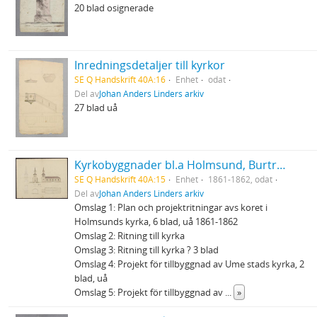
20 blad osignerade
Inredningsdetaljer till kyrkor
SE Q Handskrift 40A:16
Enhet
odat
Del av
Johan Anders Linders arkiv
27 blad uå
Kyrkobyggnader bl.a Holmsund, Burträsk, Hörnefors, Sävar
SE Q Handskrift 40A:15
Enhet
1861-1862, odat
Del av
Johan Anders Linders arkiv
Omslag 1: Plan och projektritningar avs koret i
Holmsunds kyrka, 6 blad, uå 1861-1862
Omslag 2: Ritning till kyrka
Omslag 3: Ritning till kyrka ? 3 blad
Omslag 4: Projekt för tillbyggnad av Ume stads kyrka, 2
blad, uå
Omslag 5: Projekt för tillbyggnad av
...
»