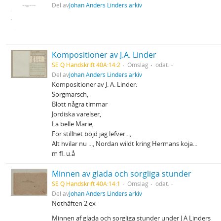
Del av
Johan Anders Linders arkiv
Kompositioner av J.A. Linder
SE Q Handskrift 40A:14:2
Omslag
odat.
Del av
Johan Anders Linders arkiv
Kompositioner av J. A. Linder:
Sorgmarsch,
Blott några timmar
Jordiska varelser,
La belle Marie,
För stillhet böjd jag lefver...,
Alt hvilar nu ..., Nordan wildt kring Hermans koja...
m fl. u.å
Minnen av glada och sorgliga stunder
SE Q Handskrift 40A:14:1
Omslag
odat.
Del av
Johan Anders Linders arkiv
Nothäften 2 ex
Minnen af glada och sorgliga stunder under J A Linders