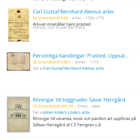
Carl Gustaf Bernhard Alenius arkiv
SE Q Handskrift 43B
Arkiv
1760-1773
Arkivet innehåller hans prästed
Alenius, Carl Gustaf Bernhard
Personliga handlingar: Prästed, Uppsala 1773
SE Q Handskrift 43B:1
Enhet
1773
Del av
Carl Gustaf Bernhard Alenius arkiv
Ritningar till byggnader Sävar Herrgård
SE Q Handskrift 40A:38
Enhet
odat.
Del av
Johan Anders Linders arkiv
Ritningar till veranda, kiosk och pavillon att uppföras på
Säfwar Herregård af C E Ferngren u å