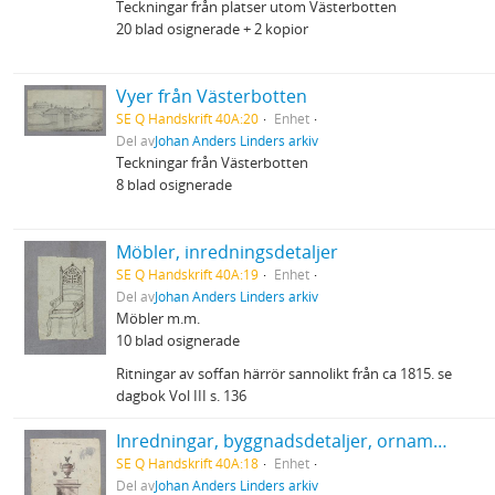
Teckningar från platser utom Västerbotten
20 blad osignerade + 2 kopior
Vyer från Västerbotten
SE Q Handskrift 40A:20
Enhet
Del av
Johan Anders Linders arkiv
Teckningar från Västerbotten
8 blad osignerade
Möbler, inredningsdetaljer
SE Q Handskrift 40A:19
Enhet
Del av
Johan Anders Linders arkiv
Möbler m.m.
10 blad osignerade
Ritningar av soffan härrör sannolikt från ca 1815. se
dagbok Vol III s. 136
Inredningar, byggnadsdetaljer, ornament m m
SE Q Handskrift 40A:18
Enhet
Del av
Johan Anders Linders arkiv