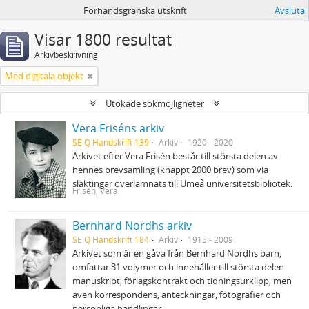
Förhandsgranska utskrift
Avsluta
Visar 1800 resultat
Arkivbeskrivning
Med digitala objekt
Utökade sökmöjligheter
Vera Friséns arkiv
SE Q Handskrift 139
Arkiv
1920 - 2020
Arkivet efter Vera Frisén består till största delen av
hennes brevsamling (knappt 2000 brev) som via
släktingar överlämnats till Umeå universitetsbibliotek.
Frisén, Vera
Bernhard Nordhs arkiv
SE Q Handskrift 184
Arkiv
1915 - 2009
Arkivet som är en gåva från Bernhard Nordhs barn,
omfattar 31 volymer och innehåller till största delen
manuskript, förlagskontrakt och tidningsurklipp, men
även korrespondens, anteckningar, fotografier och
personliga handlingar