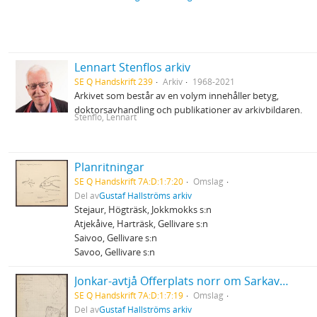
Lennart Stenflos arkiv
SE Q Handskrift 239
Arkiv
1968-2021
Arkivet som består av en volym innehåller betyg,
doktorsavhandling och publikationer av arkivbildaren.
Stenflo, Lennart
Planritningar
SE Q Handskrift 7A:D:1:7:20
Omslag
Del av
Gustaf Hallströms arkiv
Stejaur, Högträsk, Jokkmokks s:n
Atjekåive, Harträsk, Gellivare s:n
Saivoo, Gellivare s:n
Savoo, Gellivare s:n
Jonkar-avtjå Offerplats norr om Sarkavare, Jokkmokks socken d.o fångstgropar
SE Q Handskrift 7A:D:1:7:19
Omslag
Del av
Gustaf Hallströms arkiv