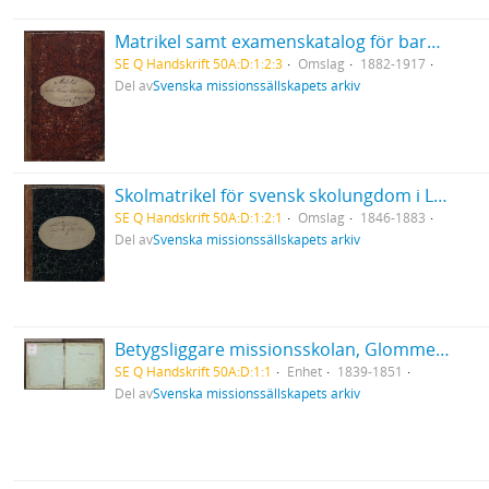
Matrikel samt examenskatalog för barnhemmet i Karesuando
SE Q Handskrift 50A:D:1:2:3
Omslag
1882-1917
Del av
Svenska missionssällskapets arkiv
Skolmatrikel för svensk skolungdom i Laxsjö Missionsskola
SE Q Handskrift 50A:D:1:2:1
Omslag
1846-1883
Del av
Svenska missionssällskapets arkiv
Betygsliggare missionsskolan, Glommersträsk
SE Q Handskrift 50A:D:1:1
Enhet
1839-1851
Del av
Svenska missionssällskapets arkiv