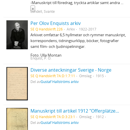
-Manuskript till föredrag, tryckta artiklar samt andra
...
»
Lundell, Svante
Per Olov Enquists arkiv
SE Q Handskrift 226
Arkiv
1922-2017
Arkivet omfattar 6,5 hyllmeter och rymmer manuskript,
korrespondens, tidningsurklipp, böcker, fotografier
samt film- och ljudinspeliningar.
Foto: Ulla Montan
Enquist, P. O.
Diverse anteckningar Sverige - Norge
SE Q Handskrift 7A:D:1:7:11
Omslag
1915
Del av
Gustaf Hallströms arkiv
Manuskript till artikel 1912 "Offerplätze in Lappland"
SE Q Handskrift 7A:D:3:23:1
Omslag
1912
Del av
Gustaf Hallströms arkiv