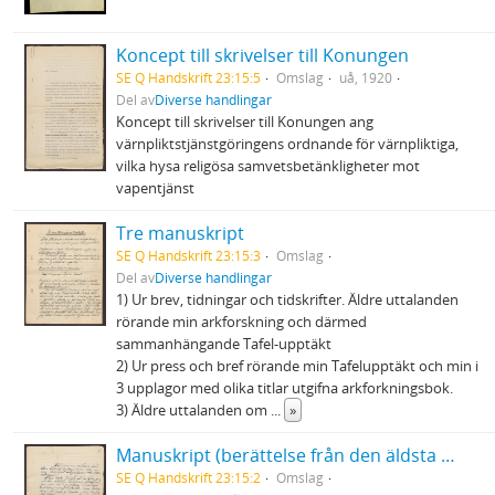
Koncept till skrivelser till Konungen
SE Q Handskrift 23:15:5
Omslag
uå, 1920
Del av
Diverse handlingar
Koncept till skrivelser till Konungen ang
värnpliktstjänstgöringens ordnande för värnpliktiga,
vilka hysa religösa samvetsbetänkligheter mot
vapentjänst
Tre manuskript
SE Q Handskrift 23:15:3
Omslag
Del av
Diverse handlingar
1) Ur brev, tidningar och tidskrifter. Äldre uttalanden
rörande min arkforskning och därmed
sammanhängande Tafel-upptäkt
2) Ur press och bref rörande min Tafelupptäkt och min i
3 upplagor med olika titlar utgifna arkforkningsbok.
3) Äldre uttalanden om
...
»
Manuskript (berättelse från den äldsta kyrkans dagar om en ung krigstjänstvägrare som hette Marimilianus)
SE Q Handskrift 23:15:2
Omslag