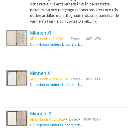
och Fredr Chr Fants lefnadsår ifrån deras första
bekantskap och umgänge i vännernas krets och tills
döden åtskilde dem,tillegnade trofaste quarlefvande
vännerna Hanna och Lovisa L(eijel)
...
»
Minnen XI
SE Q Handskrift 40A:11
Enhet
1867-1870
Del av
Johan Anders Linders arkiv
Minnen X
SE Q Handskrift 40A:10
Enhet
1857-1866
Del av
Johan Anders Linders arkiv
Minnen IX
SE Q Handskrift 40A:9
Enhet
1840-1856
Del av
Johan Anders Linders arkiv