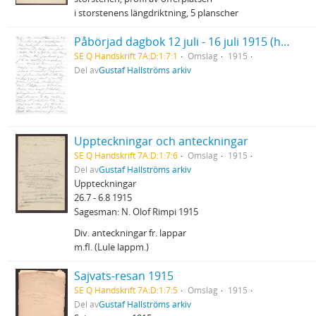
i storstenens längdriktning, 5 planscher
Påbörjad dagbok 12 juli - 16 juli 1915 (handskrift)
SE Q Handskrift 7A:D:1:7:1
Omslag
1915
Del av
Gustaf Hallströms arkiv
Uppteckningar och anteckningar
SE Q Handskrift 7A:D:1:7:6
Omslag
1915
Del av
Gustaf Hallströms arkiv
Uppteckningar
26.7 - 6.8 1915
Sagesman: N. Olof Rimpi 1915
Div. anteckningar fr. lappar
m.fl. (Lule lappm.)
Sajvats-resan 1915
SE Q Handskrift 7A:D:1:7:5
Omslag
1915
Del av
Gustaf Hallströms arkiv