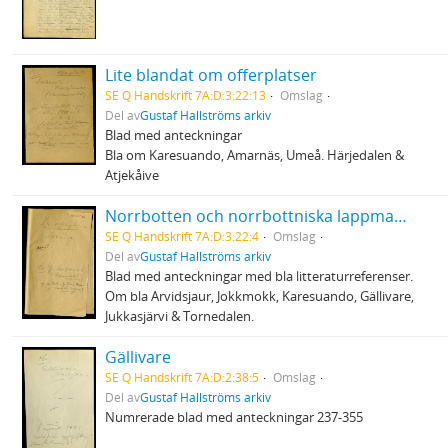
Lite blandat om offerplatser
SE Q Handskrift 7A:D:3:22:13
Omslag
Del av
Gustaf Hallströms arkiv
Blad med anteckningar
Bla om Karesuando, Amarnäs, Umeå. Härjedalen &
Atjekåive
Norrbotten och norrbottniska lappmarken
SE Q Handskrift 7A:D:3:22:4
Omslag
Del av
Gustaf Hallströms arkiv
Blad med anteckningar med bla litteraturreferenser.
Om bla Arvidsjaur, Jokkmokk, Karesuando, Gällivare,
Jukkasjärvi & Tornedalen.
Gällivare
SE Q Handskrift 7A:D:2:38:5
Omslag
Del av
Gustaf Hallströms arkiv
Numrerade blad med anteckningar 237-355