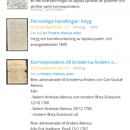
en del översättningar till lapska språket av psalmer och
skrifter samt korrespondens.
Alenius, Carl-Fredrik
Personliga handlingar: Intyg
SE Q Handskrift 43C:1:2
Omslag
1849
Del av
Carl Fredrik Alenius arkiv
Intyg om korrekturläsning av lapska psalm- och
evangelieboken 1849
Korrespondens till bröderna Anders och Carl Gustaf Alenius
SE Q Handskrift 43A:1:2
Omslag
Del av
Anders Alenius arkiv
Brev adresserade till bröderna Anders och Carl Gustaf
Alenius
från:
- fadern Andreas Alenius och modern Brita Granlund
12/10 1760
- fadern Andreas Alenius 29/12 1760
- modern Brita Granlund uå
Brev adresserade till Anders Alenius
från Erik Hellberg, Piteå 15/2 1767