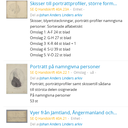
Skisser till porträttprofiler, större format. namngivna personer
SE Q Handskrift 40A:23A
Enhet
Del av
Johan Anders Linders arkiv
Skisser, blyertsteckningar, porträtt-profiler namngivna
personer. Sorterade alfabetiskt
Omslag 1: A-F 24 st blad
Omslag 2: G-H 27 st blad
Omslag 3: K-R 44 st blad + 1
Omslag 4: S-U 39 st blad
Omslag 5: V-Ö 22 st blad
Porträtt på namngivna personer
SE Q Handskrift 40A:22:1
Omslag
uå
Del av
Johan Anders Linders arkiv
Porträtt, porträttprofiler samt skissertill sådana
till största delen osignerade
På namngivna personer
53 st
Vyer från Jämtland, Ångermanland och Medelpad
SE Q Handskrift 40A:21
Enhet
Del av
Johan Anders Linders arkiv