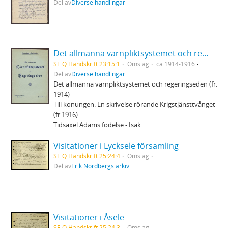
Del av
Diverse handlingar
Det allmänna värnpliktsystemet och regeringseden m.m.
SE Q Handskrift 23:15:1
Omslag
ca 1914-1916
Del av
Diverse handlingar
Det allmänna värnpliktsystemet och regeringseden (fr.
1914)
Till konungen. En skrivelse rörande Krigstjänsttvånget
(fr 1916)
Tidsaxel Adams födelse - Isak
Visitationer i Lycksele församling
SE Q Handskrift 25:24:4
Omslag
Del av
Erik Nordbergs arkiv
Visitationer i Åsele
SE Q Handskrift 25:24:3
Omslag