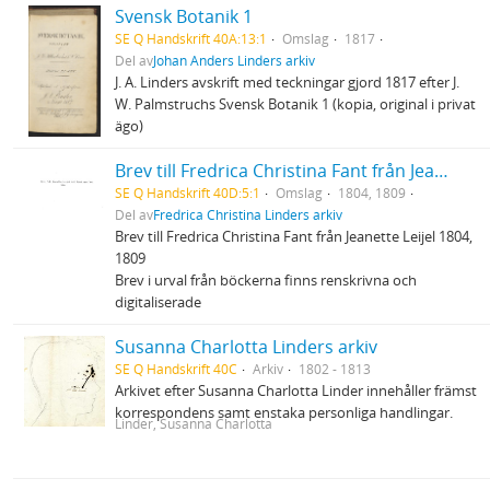
Svensk Botanik 1
SE Q Handskrift 40A:13:1
Omslag
1817
Del av
Johan Anders Linders arkiv
J. A. Linders avskrift med teckningar gjord 1817 efter J.
W. Palmstruchs Svensk Botanik 1 (kopia, original i privat
ägo)
Brev till Fredrica Christina Fant från Jeanette Leijel
SE Q Handskrift 40D:5:1
Omslag
1804, 1809
Del av
Fredrica Christina Linders arkiv
Brev till Fredrica Christina Fant från Jeanette Leijel 1804,
1809
Brev i urval från böckerna finns renskrivna och
digitaliserade
Susanna Charlotta Linders arkiv
SE Q Handskrift 40C
Arkiv
1802 - 1813
Arkivet efter Susanna Charlotta Linder innehåller främst
korrespondens samt enstaka personliga handlingar.
Linder, Susanna Charlotta