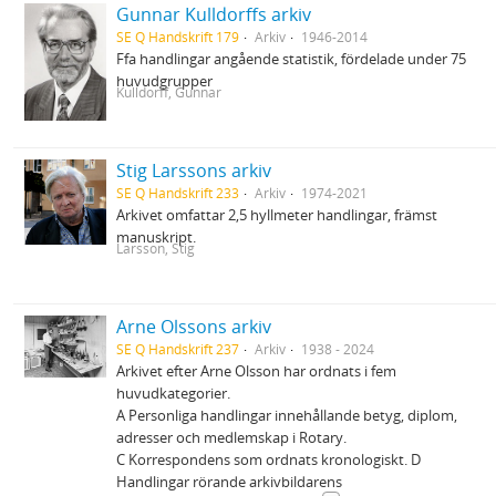
Gunnar Kulldorffs arkiv
SE Q Handskrift 179
Arkiv
1946-2014
Ffa handlingar angående statistik, fördelade under 75
huvudgrupper
Kulldorff, Gunnar
Stig Larssons arkiv
SE Q Handskrift 233
Arkiv
1974-2021
Arkivet omfattar 2,5 hyllmeter handlingar, främst
manuskript.
Larsson, Stig
Arne Olssons arkiv
SE Q Handskrift 237
Arkiv
1938 - 2024
Arkivet efter Arne Olsson har ordnats i fem
huvudkategorier.
A Personliga handlingar innehållande betyg, diplom,
adresser och medlemskap i Rotary.
C Korrespondens som ordnats kronologiskt. D
Handlingar rörande arkivbildarens