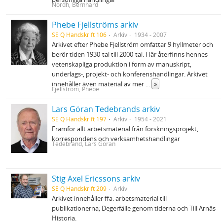
Nordh, Bernhard
Phebe Fjellströms arkiv
SE Q Handskrift 106
Arkiv
1934 - 2007
Arkivet efter Phebe Fjellström omfattar 9 hyllmeter och
berör tiden 1930‐tal till 2000‐tal. Här återfinns hennes
vetenskapliga produktion i form av manuskript,
underlags‐, projekt‐ och konferenshandlingar. Arkivet
innehåller även material av mer
...
»
Fjellström, Phebe
Lars Göran Tedebrands arkiv
SE Q Handskrift 197
Arkiv
1954 - 2021
Framför allt arbetsmaterial från forskningsprojekt,
korrespondens och verksamhetshandlingar
Tedebrand, Lars Göran
Stig Axel Ericssons arkiv
SE Q Handskrift 209
Arkiv
Arkivet innehåller ffa. arbetsmaterial till
publikationerna; Degerfälle genom tiderna och Till Arnäs
Historia.