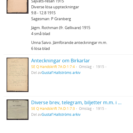
Sajvats-resan 1915
Diverse lösa uppteckningar
9.8 - 12.8 1915
Sagesman: P Granberg
Jägm. Rothman (fr. Gellivare) 1915
4 små blad
Unna Saivo. Jämförande anteckningar m.m.
6 lösa blad
Anteckningar om Birkarlar
SE Q Handskrift 7A:D:1:7:4
Omslag
1915
Del av
Gustaf Hallströms arkiv
Diverse brev, telegram, biljetter m.m. i anledning av resan 1915
SE Q Handskrift 7A:D:1:7:3
Omslag
1915
Del av
Gustaf Hallströms arkiv