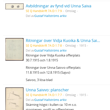
Avbildningar av fynd vid Unna Saiva
SE Q Handskrift 7A:D:1:7:9
Omslag
Del av
Gustaf Hallströms arkiv
Ritningar över Vidja Kuoika & Unna Saivvo offerplatser
SE Q Handskrift 7A:D:1:7:8
Omslag
1915
Del av
Gustaf Hallströms arkiv
Ritningar över Vidja Kuoika offerplats
30.7.1915 och 1.8.1915
Ritningar över Unna-Saivvo offerplats
11.8.1915 och 12.8.1915 (Sajvo)
Saivoo, 3 lösa blad
Unna Saivvo: planscher
SE Q Handskrift 7A:D:1:7:7
Omslag
1915
Del av
Gustaf Hallströms arkiv
Skärning högst i kullen ca. 10 m s.o.
storstenen, profil av offerplatsen