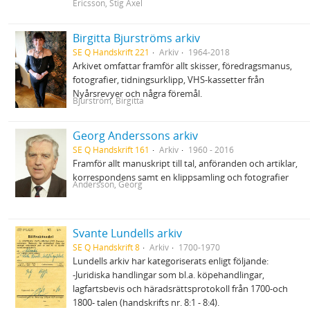
Ericsson, Stig Axel
Birgitta Bjurströms arkiv
SE Q Handskrift 221
Arkiv
1964-2018
Arkivet omfattar framför allt skisser, föredragsmanus,
fotografier, tidningsurklipp, VHS-kassetter från
Nyårsrevyer och några föremål.
Bjurström, Birgitta
Georg Anderssons arkiv
SE Q Handskrift 161
Arkiv
1960 - 2016
Framför allt manuskript till tal, anföranden och artiklar,
korrespondens samt en klippsamling och fotografier
Andersson, Georg
Svante Lundells arkiv
SE Q Handskrift 8
Arkiv
1700-1970
Lundells arkiv har kategoriserats enligt följande:
-Juridiska handlingar som bl.a. köpehandlingar,
lagfartsbevis och häradsrättsprotokoll från 1700-och
1800- talen (handskrifts nr. 8:1 - 8:4).