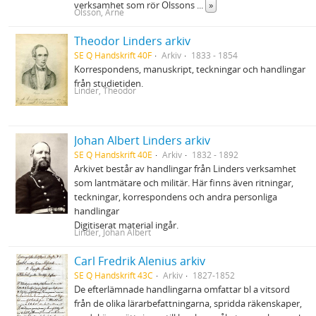
verksamhet som rör Olssons
...
»
Olsson, Arne
Theodor Linders arkiv
SE Q Handskrift 40F
Arkiv
1833 - 1854
Korrespondens, manuskript, teckningar och handlingar
från studietiden.
Linder, Theodor
Johan Albert Linders arkiv
SE Q Handskrift 40E
Arkiv
1832 - 1892
Arkivet består av handlingar från Linders verksamhet
som lantmätare och militär. Här finns även ritningar,
teckningar, korrespondens och andra personliga
handlingar
Digitiserat material ingår.
Linder, Johan Albert
Carl Fredrik Alenius arkiv
SE Q Handskrift 43C
Arkiv
1827-1852
De efterlämnade handlingarna omfattar bl a vitsord
från de olika lärarbefattningarna, spridda räkenskaper,