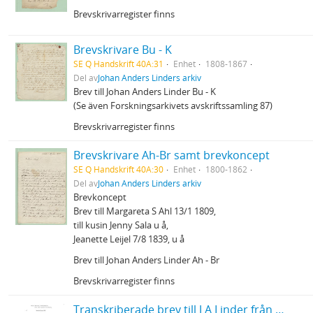
Brevskrivarregister finns
Brevskrivare Bu - K
SE Q Handskrift 40A:31
Enhet
1808-1867
Del av
Johan Anders Linders arkiv
Brev till Johan Anders Linder Bu - K
(Se även Forskningsarkivets avskriftssamling 87)
Brevskrivarregister finns
Brevskrivare Ah-Br samt brevkoncept
SE Q Handskrift 40A:30
Enhet
1800-1862
Del av
Johan Anders Linders arkiv
Brevkoncept
Brev till Margareta S Ahl 13/1 1809,
till kusin Jenny Sala u å,
Jeanette Leijel 7/8 1839, u å
Brev till Johan Anders Linder Ah - Br
Brevskrivarregister finns
Transkriberade brev till J A Linder från Hanna och Louisa Leijel