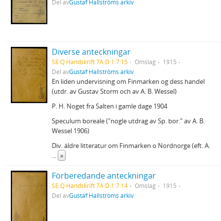
Del av
Gustaf Hallströms arkiv
Diverse anteckningar
SE Q Handskrift 7A:D:1:7:15
Omslag
1915
Del av
Gustaf Hallströms arkiv
En liden undervisning om Finmarken og dess handel
(utdr. av Gustav Storm och av A. B. Wessel)
P. H. Noget fra Salten i gamle dage 1904
Speculum boreale ("nogle utdrag av Sp. bor." av A. B.
Wessel 1906)
Div. äldre litteratur om Finmarken o Nordnorge (eft. A.
...
»
Förberedande anteckningar
SE Q Handskrift 7A:D:1:7:14
Omslag
1915
Del av
Gustaf Hallströms arkiv