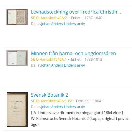
Levnadsteckning över Fredrica Christina Linder
SE Q Handskrift 40A:2
Enhet
1787-1840
Del av
Johan Anders Linders arkiv
Minnen från barna- och ungdomsåren
SE Q Handskrift 40A:1
Enhet
1783-1813
Del av
Johan Anders Linders arkiv
Svensk Botanik 2
SE Q Handskrift 40A:13:2
Omslag
1864
Del av
Johan Anders Linders arkiv
J. A. Linders avskrift med teckningar gjord 1864 efter J.
W. Palmstruchs Svensk Botanik 2 (kopia, original i privat
ägo)