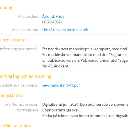
nhang
Arkivbildare
Åslund, Frida
(1879-1937)
Arkivinstitution
Umeå universitetsbibliotek
l och struktur
mfattning och innehåll
Ett handskrivet manuskript, ej komplett, med titel
Ett maskinskrivet manuskript med titel "Segraren"
En publicerad version. Publicerad under titel "Sti
No 45, år okänt.
 för tillgång och användning
pladdat sökhjälpmedel
se-q-handskrift-41.pdf
ningskontroll
 för tillkomst revision
Digitaliserat juni 2024. Den publicerade versionen e
borttagande
upphovsrättsliga skäl.
Klicka på bilden ovan för att komma till det digital
a Digitalt objekt