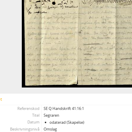
14 - Snöstormen
15 - Solen och de röda blommorna
16 - Sommarfrost
17 - Stigens halka
18 - Stjärnregnet
19 - Stolarna
20 - Storjulklapparna
21 - Strykjärnet
22 - - Så måste solen dansa. En påskhistoria.
23 - Sången
24 - Sälls-Albertinas lysning
25 - Sängmattorna
17 - Noveller T- Ö samt diverse
Brev och fotografier
et
Uppsatser, poesibok samt visitkort och telegram
Referenskod
SE Q Handskrift 41:16:1
Vykort och andra hälsningskort
Titel
Segraren
Datum
odaterad (Skapelse)
Beskrivningsnivå
Omslag