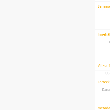
Samma
Innehål
O
Villkor
Up
Förteck
Datum
metadat