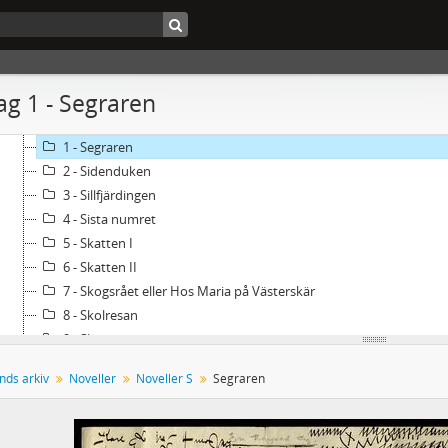
11 - Noveller D
12 - Noveller E-G
13 - Noveller H-K
14 - Noveller L-M
g 1 - Segraren
15 - Noveller N-R
16 - Noveller S
1 - Segraren
2 - Sidenduken
3 - Sillfjärdingen
4 - Sista numret
5 - Skatten I
6 - Skatten II
7 - Skogsrået eller Hos Maria på Västerskär
8 - Skolresan
9 - Skorporna
10 - Skuggprofilen
nds arkiv
Noveller
Noveller S
Segraren
11 - Skulden
12 - Släktkartan
13 - Smycket