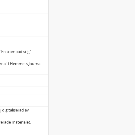
 "En trampad stig".
.
garna" i Hemmets Journal
j digitaliserad av
iserade materialet.