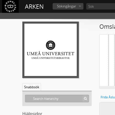
ARKEN
Sökingångar
Omsla
Snabbsök
Frida Åslu
Hjälpsidor