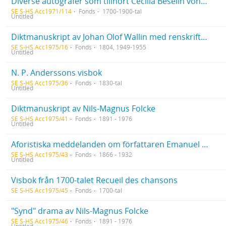
Diverse autografer som tillhört Cecilia Beselin von Brauns boksamling
SE S-HS Acc1971/114
Fonds
1700-1900-tal
Untitled
Diktmanuskript av Johan Olof Wallin med renskrift samt korrespondens rörande dikten mellan Vilhelm Klingspor och Emil Liedgren
SE S-HS Acc1975/16
Fonds
1804, 1949-1955
Untitled
N. P. Anderssons visbok
SE S-HS Acc1975/36
Fonds
1830-tal
Untitled
Diktmanuskript av Nils-Magnus Folcke
SE S-HS Acc1975/41
Fonds
1891 - 1976
Untitled
Aforistiska meddelanden om författaren Emanuel Franzén med mera av Sigurd Dahlbäck (kopia)
SE S-HS Acc1975/43
Fonds
1866 - 1932
Untitled
Visbok från 1700-talet Recueil des chansons
SE S-HS Acc1975/45
Fonds
1700-tal
"Synd" drama av Nils-Magnus Folcke
SE S-HS Acc1975/46
Fonds
1891 - 1976