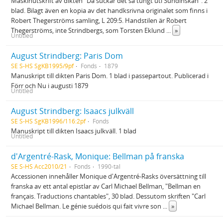
Maskinutskrift av dikten "Då suckar det så tungt uti Sundinskan". 2
blad. Bilagt även en kopia av det handksrivna originalet som finns i
Robert Thegerströms samling, L 209:5. Handstilen är Robert
Thegerströms, inte Strindbergs, som Torsten Eklund
...
»
Untitled
August Strindberg: Paris Dom
SE S-HS SgKB1995/9pf
Fonds
1879
Manuskript till dikten Paris Dom. 1 blad i passepartout. Publicerad i
Förr och Nu i augusti 1879
Untitled
August Strindberg: Isaacs julkväll
SE S-HS SgKB1996/116:2pf
Fonds
Manuskript till dikten Isaacs julkväll. 1 blad
Untitled
d'Argentré-Rask, Monique: Bellman på franska
SE S-HS Acc2010/21
Fonds
1990-tal
Accessionen innehåller Monique d'Argentré-Rasks översättning till
franska av ett antal epistlar av Carl Michael Bellman, "Bellman en
français. Traductions chantables", 30 blad. Dessutom skriften "Carl
Michael Bellman. Le génie suédois qui fait vivre son
...
»