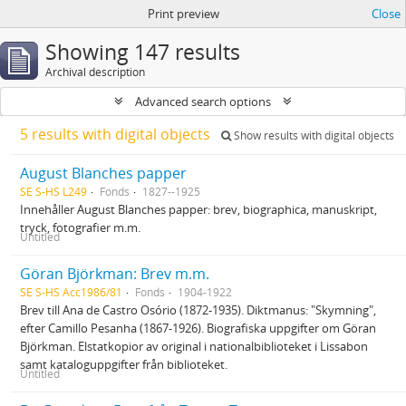
Print preview
Close
Showing 147 results
Archival description
Advanced search options
5 results with digital objects
Show results with digital objects
August Blanches papper
SE S-HS L249
Fonds
1827--1925
Innehåller August Blanches papper: brev, biographica, manuskript,
tryck, fotografier m.m.
Untitled
Göran Björkman: Brev m.m.
SE S-HS Acc1986/81
Fonds
1904-1922
Brev till Ana de Castro Osório (1872-1935). Diktmanus: "Skymning",
efter Camillo Pesanha (1867-1926). Biografiska uppgifter om Göran
Björkman. Elstatkopior av original i nationalbiblioteket i Lissabon
samt kataloguppgifter från biblioteket.
Untitled