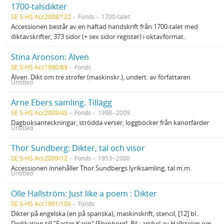
1700-talsdikter
SE S-HS Acc2008/122
Fonds
1700-talet
Accessionen består av en häftad handskrift från 1700-talet med
diktavskrifter, 373 sidor (+ sex sidor register) i oktavformat.
Stina Aronson: Älven
SE S-HS Acc1990/69
Fonds
Älven. Dikt om tre strofer (maskinskr.), undert. av författaren
Untitled
Arne Ebers samling. Tillägg
SE S-HS Acc2009/45
Fonds
1998--2009
Dagboksanteckningar, strödda verser, loggböcker från kanotfärder
Untitled
Thor Sundberg: Dikter, tal och visor
SE S-HS Acc2009/12
Fonds
1953--2000
Accessionen innehåller Thor Sundbergs lyriksamling, tal m.m.
Untitled
Olle Hallström: Just like a poem : Dikter
SE S-HS Acc1991/104
Fonds
Dikter på engelska (en på spanska), maskinskrift, stencil, [12] bl..
Dedikation till "Faster Karin" [Ehrnborg]. Bil.: artikel av Hallström om