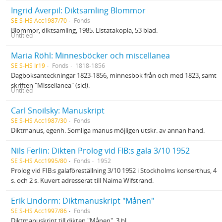
Ingrid Averpil: Diktsamling Blommor
SE S-HS Acc1987/70
Fonds
Blommor, diktsamling, 1985. Elstatakopia, 53 blad.
Untitled
Maria Röhl: Minnesböcker och miscellanea
SE S-HS Ir19
Fonds
1818-1856
Dagboksanteckningar 1823-1856, minnesbok från och med 1823, samt
skriften "Missellanea" (sic!).
Untitled
Carl Snoilsky: Manuskript
SE S-HS Acc1987/30
Fonds
Diktmanus, egenh. Somliga manus möjligen utskr. av annan hand.
Nils Ferlin: Dikten Prolog vid FIB:s gala 3/10 1952
SE S-HS Acc1995/80
Fonds
1952
Prolog vid FIB:s galaföreställning 3/10 1952 i Stockholms konserthus, 4
s. och 2 s. Kuvert adresserat till Naima Wifstrand.
Erik Lindorm: Diktmanuskript "Månen"
SE S-HS Acc1997/86
Fonds
Diktmanuskript till dikten "Månen", 3 bl.