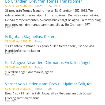
Bo Grandien: Brev från Tomas Tranströmer
SE S-HS Acc1987/38
Fonds
1952-1963
36 brev från Tomas Tranströmer till Bo Grandien 1952-1963. Tre
odaterade diktmanuskript från Tranströmer: Den vita skaran växte,
De fyra temperamenten, Svenska hus ensligt belägna. En förteckning
över brev och diktmanus sammanställd av Bo Grandien 1977.
Untitled
Erik Johan Stagnelius: Dikter
SE S-HS Acc1987/85
Fonds
"Brikollisten" diktmanus, egenh.? "Den första snön", "Bonde visa".
Handskrifter samt kopior
Untitled
Karl August Nicander: Diktmanus En fallen ängel
SE S-HS Acc1987/84
Fonds
"En fallen ängel" diktmanus, egenh.
Untitled
Verner von Heidenstam: Brev till Hjalmar Falk, fotografi och diktmanus
SE S-HS Acc1987/81
Fonds
1901
Brev, 1 st. till Hjalmar Falk, fotografi av Heidenstam och Gustaf
Fröding samt diktmanus.
Untitled