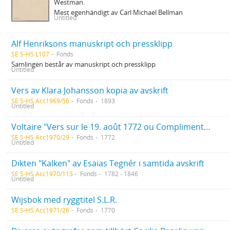
Westman.
Mest egenhändigt av Carl Michael Bellman
Untitled
Alf Henriksons manuskript och pressklipp
SE S-HS L107
Fonds
Samlingen består av manuskript och pressklipp
Untitled
Vers av Klara Johansson kopia av avskrift
SE S-HS Acc1969/56
Fonds
1893
Untitled
Voltaire "Vers sur le 19. août 1772 ou Compliment à sa Majesté le Roi de Suede" (kopia)
SE S-HS Acc1970/29
Fonds
1772
Untitled
Dikten "Kalken" av Esaias Tegnér i samtida avskrift
SE S-HS Acc1970/115
Fonds
1782 - 1846
Untitled
Wijsbok med ryggtitel S.L.R.
SE S-HS Acc1971/26
Fonds
1770