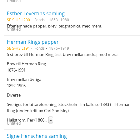
Untitled
Esther Levertins samling
SE S-HS L200
Fonds
1853--1980
Efterlämnade papper: brev, biographica, med mera.
Untitled
Herman Rings papper
SE S-HS L191
Fonds
1876--1919
5 st brev till Herman Ring, 5 st brev mellan andra, med mera.
Brev till Herman Ring.
1876-1991
Brev mellan övriga.
1892-1905
Diverse
Sveriges författareförening, Stockholm. En kallelse 1893 till Herman
Ring (underskrift av Carl Snoilsky).
Hallström, Per (1866
...
»
Untitled
Signe Henschens samling