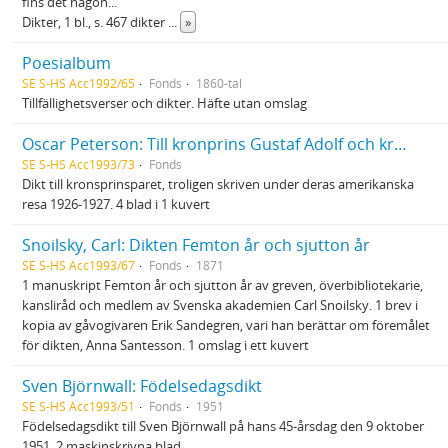
fins det någon...
Dikter, 1 bl., s. 467 dikter
...
»
Poesialbum
SE S-HS Acc1992/65
Fonds
1860-tal
Tillfällighetsverser och dikter. Häfte utan omslag
Oscar Peterson: Till kronprins Gustaf Adolf och kronprinsessan Louise : Dikt
SE S-HS Acc1993/73
Fonds
Dikt till kronsprinsparet, troligen skriven under deras amerikanska
resa 1926-1927. 4 blad i 1 kuvert
Snoilsky, Carl: Dikten Femton år och sjutton år
SE S-HS Acc1993/67
Fonds
1871
1 manuskript Femton år och sjutton år av greven, överbibliotekarie,
kansliråd och medlem av Svenska akademien Carl Snoilsky. 1 brev i
kopia av gåvogivaren Erik Sandegren, vari han berättar om föremålet
för dikten, Anna Santesson. 1 omslag i ett kuvert
Sven Björnwall: Födelsedagsdikt
SE S-HS Acc1993/51
Fonds
1951
Födelsedagsdikt till Sven Björnwall på hans 45-årsdag den 9 oktober
1951, 2 maskinskrivna blad