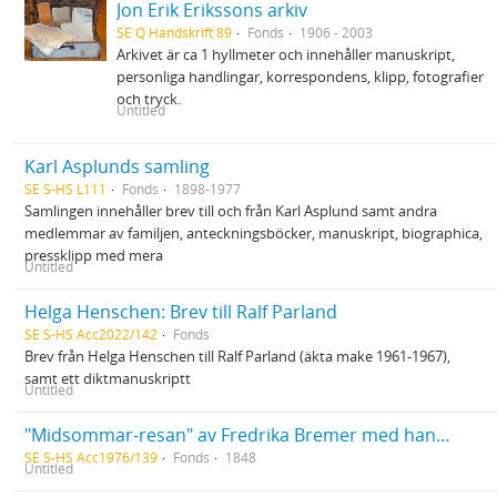
Jon Erik Erikssons arkiv
SE Q Handskrift 89
Fonds
1906 - 2003
Arkivet är ca 1 hyllmeter och innehåller manuskript,
personliga handlingar, korrespondens, klipp, fotografier
och tryck.
Untitled
Karl Asplunds samling
SE S-HS L111
Fonds
1898-1977
Samlingen innehåller brev till och från Karl Asplund samt andra
medlemmar av familjen, anteckningsböcker, manuskript, biographica,
pressklipp med mera
Untitled
Helga Henschen: Brev till Ralf Parland
SE S-HS Acc2022/142
Fonds
Brev från Helga Henschen till Ralf Parland (äkta make 1961-1967),
samt ett diktmanuskriptt
Untitled
"Midsommar-resan" av Fredrika Bremer med handskriven dedikationsdikt till N. F. S. Grundtvig
SE S-HS Acc1976/139
Fonds
1848
Untitled