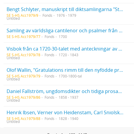
Bengt Schlyter, manuskript till diktsamlingarna "Strofer och stråk", "Inre Behovs Musik", "Harpstrings of the soul", "Vakat eller drömt" och "Skrifter i sanden"
SE S-HS Acc1979/9
Fonds
1976 - 1979
Untitled
Samling av världsliga cantilenor och psalmer från ca år 1700
SE S-HS Acc1979/77
Fonds
1700
Visbok från ca 1720-30-talet med anteckningar av George Stephens i september 1843. Äldre namnteckning av Pehr Gottlieb Torwest
SE S-HS Acc1979/78
Fonds
1720 - 1843
Untitled
Olof Wallin, "Gratulations rimm till den nyfödde provincial medicus doctoren herr Lars Fredric Gravander"
SE S-HS Acc1979/79
Fonds
1700-1800-tal
Untitled
Daniel Fallström, ungdomsdikter och tidiga prosaberättelser. 15 volymer och lägg.
SE S-HS Acc1979/86
Fonds
1858 - 1937
Untitled
Henrik Ibsen, Verner von Heidenstam, Carl Sniolsky, kopior av brev; Erik Axel Karlfeldt, kopior av dikten "Vårsång i höstlunden"
SE S-HS Acc1979/88
Fonds
1828 - 1940
Untitled