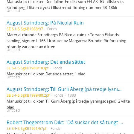
Manuskript till dikten Den fallne. En dikt som FELAKTIGT tillskrivits
Strindberg. Dikten tryckt i Illustrerad Tidning nummer 48, 1866
Untitled
August Strindberg: På Nicolai Ruin
SE S-HS SgKB1988/97
Fonds
Material rörande Strindbergs På Nicolai ruin ur Torsten Eklunds
samling, signum L 166. Utbrutet av Margareta Brundin för forskning
rörande varianter av dikten
Untitled
August Strindberg: Det enda sättet
SE S-HS SgKB1980/103pf
Fonds
Manuskript till dikten Det enda sättet. 1 blad
Untitled
August Strindberg: Till Gurli Åberg (på tredje lysningsdagen)
SE S-HS SgKB1999/80:2pf
Fonds
1883
Manuskript till dikten Till Gurli Åberg (på tredje lysningsdagen). 2 vikta
blad
Untitled
Robert Thegerström Dikt: "Då suckar det så tungt uti Sundinskan"
SE S-HS SgKB1991/67pf
Fonds