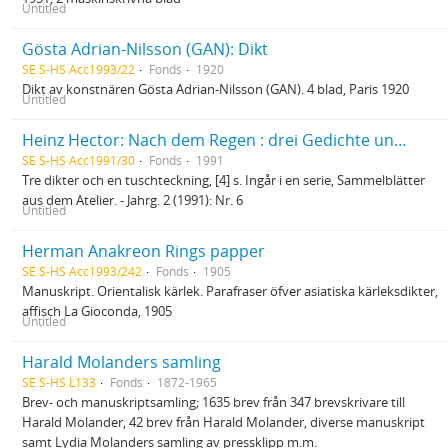
Untitled
Gösta Adrian-Nilsson (GAN): Dikt
SE S-HS Acc1993/22
Fonds
1920
Dikt av konstnären Gösta Adrian-Nilsson (GAN). 4 blad, Paris 1920
Untitled
Heinz Hector: Nach dem Regen : drei Gedichte und eine Handzeichnung
SE S-HS Acc1991/30
Fonds
1991
Tre dikter och en tuschteckning, [4] s. Ingår i en serie, Sammelblätter
aus dem Atelier. - Jahrg. 2 (1991): Nr. 6
Untitled
Herman Anakreon Rings papper
SE S-HS Acc1993/242
Fonds
1905
Manuskript. Orientalisk kärlek. Parafraser öfver asiatiska kärleksdikter,
affisch La Gioconda, 1905
Untitled
Harald Molanders samling
SE S-HS L133
Fonds
1872-1965
Brev- och manuskriptsamling; 1635 brev från 347 brevskrivare till
Harald Molander, 42 brev från Harald Molander, diverse manuskript
samt Lydia Molanders samling av pressklipp m.m.