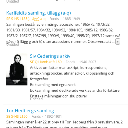
Untitled
Karlfeldts samling, tillägg (a-q)
SE S-HS L135[tillägg]:a-q
Fonds
1885-1949
Samlingen består av en mängd accessioner: 1965/75, 1973/32,
1981/30, 1981/57, 1984/32, 1984/92, 1984/105, 1985/12, 1986/82,
1987/2, 1987/7, 1987/99, 1990/9, 1993/40, 1995/70, 1997/12 samt två
gåvor (tillägg g och h) utan accessions-nummer. Observera att
...
»
Untitled
Siv Cederings arkiv
SE Q Handskrift 169
Fonds
1940-2007
Arkivet omfattar manuskript, korrespondens,
anteckningsböcker, almanackor, klippsamling och
fotografier.
Boksamling med egna verk
Boksamling med dedikerade verk av andra författare
Enstaka målningar och skulpturer
Untitled
Tor Hedbergs samling
SE S-HS L150
Fonds
1892-1931
Samlingen innehåller 22 st brev till Tor Hedberg från 9 brevskrivare, 2
st brev från Tor Hedberg, manuskript, pressklipp med mera