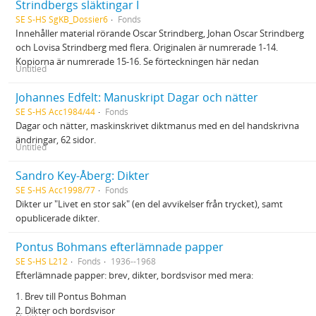
Strindbergs släktingar I
SE S-HS SgKB_Dossier6
Fonds
Innehåller material rörande Oscar Strindberg, Johan Oscar Strindberg
och Lovisa Strindberg med flera. Originalen är numrerade 1-14.
Kopiorna är numrerade 15-16. Se förteckningen här nedan
Untitled
Johannes Edfelt: Manuskript Dagar och nätter
SE S-HS Acc1984/44
Fonds
Dagar och nätter, maskinskrivet diktmanus med en del handskrivna
ändringar, 62 sidor.
Untitled
Sandro Key-Åberg: Dikter
SE S-HS Acc1998/77
Fonds
Dikter ur "Livet en stor sak" (en del avvikelser från trycket), samt
opublicerade dikter.
Pontus Bohmans efterlämnade papper
SE S-HS L212
Fonds
1936--1968
Efterlämnade papper: brev, dikter, bordsvisor med mera:
1. Brev till Pontus Bohman
2. Dikter och bordsvisor