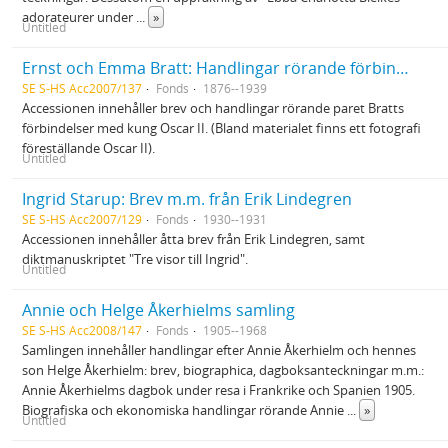
adorateurer under
...
»
Untitled
Ernst och Emma Bratt: Handlingar rörande förbindelser med Oscar II
SE S-HS Acc2007/137
Fonds
1876--1939
Accessionen innehåller brev och handlingar rörande paret Bratts
förbindelser med kung Oscar II. (Bland materialet finns ett fotografi
föreställande Oscar II).
Untitled
Ingrid Starup: Brev m.m. från Erik Lindegren
SE S-HS Acc2007/129
Fonds
1930--1931
Accessionen innehåller åtta brev från Erik Lindegren, samt
diktmanuskriptet "Tre visor till Ingrid".
Untitled
Annie och Helge Åkerhielms samling
SE S-HS Acc2008/147
Fonds
1905--1968
Samlingen innehåller handlingar efter Annie Åkerhielm och hennes
son Helge Åkerhielm: brev, biographica, dagboksanteckningar m.m.:
Annie Åkerhielms dagbok under resa i Frankrike och Spanien 1905.
Biografiska och ekonomiska handlingar rörande Annie
...
»
Untitled