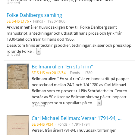
Untitled
Folke Dahlbergs samling
SE S-HS L176
Fonds
1930-1966
Arkivet innehåller huvudsakligen brev till Folke Dahlberg samt
manuskript, anteckningar och utkast till hans prosa och lyrik från
1930-talet och fram till hans död 1966.
Dessutom finns anteckningsböcker, teckningar, skisser och pressklipp
rörande Folke
...
»
Untitled
Bellmanrullen "En stuf rim"
SE S-HS Acc2012/54
Fonds
1780
Bellmanrullen " En stuf rim" är en handskrift på papper
nedtecknad mellan 24/1 och 1/4 1780 av Carl Michael
Bellman som en present till Elis Schröderheim. Texten
består av 50 dikter av Bellman skrivna på ett ihopsatt
regalpapper som upprullats på en
...
»
Untitled
Carl Michael Bellman: Versar 1791-94, mest till Westmanska familjen
SE S-HS Vf34
Fonds
1791-1794
Verser, från åren1791-94, i huvudsak till familjen