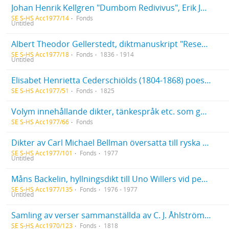
Johan Henrik Kellgren "Dumbom Redivivus", Erik Johan Stagnelius "Neckan" och Gustaf Fröding "A Poor Monk from Skara" i översättning till engelska av Keith Laycock
SE S-HS Acc1977/14
Fonds
Untitled
Albert Theodor Gellerstedt, diktmanuskript "Reseskizz" och "Till lite kvar" samt tryckta boken "Eftersommar. En skizzbok på vers"
SE S-HS Acc1977/18
Fonds
1836 - 1914
Untitled
Elisabet Henrietta Cederschiölds (1804-1868) poesialbum
SE S-HS Acc1977/51
Fonds
1825
Volym innehållande dikter, tänkespråk etc. som gått i släkterna Biengrääler, Schultze, Prinz och Hultstrand; Folkskollärarinnan i Skönberga församling, Östergötland, Amanda Karlssons (4/5 1867 - 9/12 1925) anteckningsböcker i pedagogik och metodik 1888-1889 samt tre uppsatser av densamma.
SE S-HS Acc1977/66
Fonds
Dikter av Carl Michael Bellman översatta till ryska av Ignatij Ivanovskij
SE S-HS Acc1977/101
Fonds
1977
Untitled
Måns Backelin, hyllningsdikt till Uno Willers vid personalfesten 4/11; brev till Backelin från Sara Lidman 4/9 1976; brev till Backelin från Cecilia Sidenbladh 12/10 1977
SE S-HS Acc1977/135
Fonds
1976 - 1977
Untitled
Samling av verser sammanställda av C. J. Åhlström 9/9 1818
SE S-HS Acc1970/123
Fonds
1818