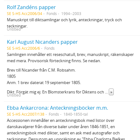
Rolf Zandéns papper
SE S-HS Acc2006/34
Fonds
1994--2003
Manuskript till diktsamlingar och lyrik, anteckningar, tryck och
teckningar.
Untitled
Karl August Nicanders papper
SE S-HS Acc2006/6
Fonds
Samlingen innehåller ett reseschatull, brev, manuskript, räkenskaper
med mera. Provisorisk förteckning finns. Se nedan.
Brev till Nicander från C.M. Robsahm.
1805
Anm. 1 brev daterat 19 september 1805.
Dikt: Förgät mig ej: En Blomsterkrans för Diktens och
...
»
Untitled
Ebba Ankarcrona: Anteckningsböcker m.m.
SE S-HS Acc2007/138
Fonds
1840-1850-tal
Accessionen innehåller en anteckningsbok med listor över
danskavaljerer från diverse baler under åren 1846-1851, en
anteckningsbok med dikter, samt en ask med autografer och
teckningar. Dessutom en uppräkning av "Ebba Charlotta Bielkes