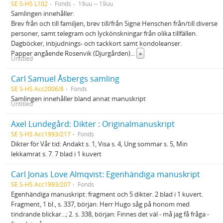
SE S-HS L102
Fonds
19uu -- 19uu
Samlingen innehåller:
Brev från och till familjen, brev till/från Signe Henschen från/till diverse
personer, samt telegram och lyckönskningar från olika tillfällen.
Dagböcker, inbjudnings- och tackkort samt kondoleanser.
Papper angående Rosenvik (Djurgården)
...
»
Untitled
Carl Samuel Åsbergs samling
SE S-HS Acc2006/8
Fonds
Samlingen innehåller bland annat manuskript
Untitled
Axel Lundegård: Dikter : Originalmanuskript
SE S-HS Acc1993/217
Fonds
Dikter för Vår tid: Andakt s. 1, Visa s. 4, Ung sommar s. 5, Min
lekkamrat s. 7. 7 blad i 1 kuvert
Carl Jonas Love Almqvist: Egenhändiga manuskript
SE S-HS Acc1993/207
Fonds
Egenhändiga manuskript: fragment och 5 dikter. 2 blad i 1 kuvert.
Fragment, 1 bl., s. 337, början: Herr Hugo såg på honom med
tindrande blickar...; 2. s. 338, början: Finnes det väl - må jag få fråga -