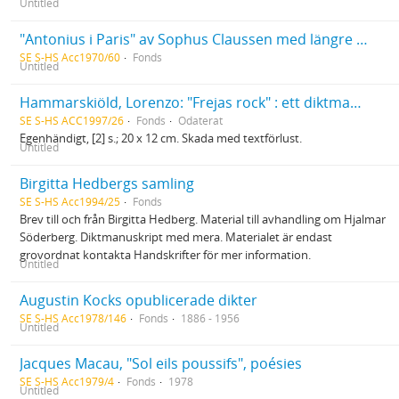
Untitled
"Antonius i Paris" av Sophus Claussen med längre dedikation från författaren samt inskriven dikt av densamme
SE S-HS Acc1970/60
Fonds
Untitled
Hammarskiöld, Lorenzo: "Frejas rock" : ett diktmanuskript
SE S-HS ACC1997/26
Fonds
Odaterat
Egenhändigt, [2] s.; 20 x 12 cm. Skada med textförlust.
Untitled
Birgitta Hedbergs samling
SE S-HS Acc1994/25
Fonds
Brev till och från Birgitta Hedberg. Material till avhandling om Hjalmar
Söderberg. Diktmanuskript med mera. Materialet är endast
grovordnat kontakta Handskrifter för mer information.
Untitled
Augustin Kocks opublicerade dikter
SE S-HS Acc1978/146
Fonds
1886 - 1956
Untitled
Jacques Macau, "Sol eils poussifs", poésies
SE S-HS Acc1979/4
Fonds
1978
Untitled