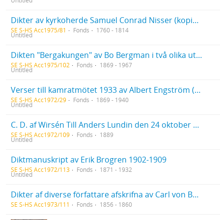
Untitled
Dikter av kyrkoherde Samuel Conrad Nisser (kopior)
SE S-HS Acc1975/81
Fonds
1760 - 1814
Untitled
Dikten "Bergakungen" av Bo Bergman i två olika utskrifter
SE S-HS Acc1975/102
Fonds
1869 - 1967
Untitled
Verser till kamratmötet 1933 av Albert Engström (Fil. dr Otto Janses exemplar)
SE S-HS Acc1972/29
Fonds
1869 - 1940
Untitled
C. D. af Wirsén Till Anders Lundin den 24 oktober 1889
SE S-HS Acc1972/109
Fonds
1889
Untitled
Diktmanuskript av Erik Brogren 1902-1909
SE S-HS Acc1972/113
Fonds
1871 - 1932
Untitled
Dikter af diverse författare afskrifna av Carl von Bergen 1856-1860
SE S-HS Acc1973/111
Fonds
1856 - 1860