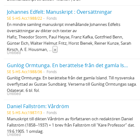
Johannes Edfelt: Manuskript : Översättningar
SE S-HS Acc1988/22
Fonds
En mindre samling manuskript innehållande Johannes Edfelts
översättningar av dikter och texter av
Hafiz, Theodor Storm, Paul Heyse, Franz Kafka, Gottfried Benn,
Günter Eich, Walter Helmut Fritz, Horst Bienek, Reiner Kunze, Sarah
Kirsch, A. E. Housman,
...
»
Untitled
Gunlög Ormtunga. En berättelse från det gamla Island. Till nysvenska överflyttad av Gustav Sundbärg.
SE S-HS Acc1988/36
Fonds
Gunlög Ormtunga. En berättelse från det gamla Island. Till nysvenska
överflyttad av Gustav Sundbärg. Verserna till Gunlög Ormtungas saga.
Odaterat. 6 bl. fol.
Untitled
Daniel Fallström: Vårdröm
SE S-HS Acc1987/13
Fonds
Manuskript till dikten Vårdröm av författaren och redaktören Daniel
Fallström (1858--1937) + 1 brev från Fallström till "Käre Professor" dat.
19.6.1905. 1 omslag.
Untitled