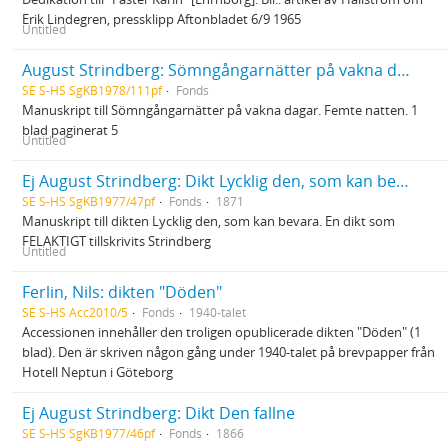
Erik Lindegren, pressklipp Aftonbladet 6/9 1965
Untitled
August Strindberg: Sömngångarnätter på vakna dagar
SE S-HS SgKB1978/111pf
Fonds
Manuskript till Sömngångarnätter på vakna dagar. Femte natten. 1
blad paginerat 5
Untitled
Ej August Strindberg: Dikt Lycklig den, som kan bevara...
SE S-HS SgKB1977/47pf
Fonds
1871
Manuskript till dikten Lycklig den, som kan bevara. En dikt som
FELAKTIGT tillskrivits Strindberg
Untitled
Ferlin, Nils: dikten "Döden"
SE S-HS Acc2010/5
Fonds
1940-talet
Accessionen innehåller den troligen opublicerade dikten "Döden" (1
blad). Den är skriven någon gång under 1940-talet på brevpapper från
Hotell Neptun i Göteborg
Ej August Strindberg: Dikt Den fallne
SE S-HS SgKB1977/46pf
Fonds
1866