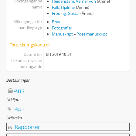
Sökingångar på
Heidenstam, Verner von
(Ämne)
namn
Falk, Hjalmar
(Ämne)
Fröding, Gustaf
(Ämne)
Sökingångar för
Brev
handlingstyp
Fotografier
Manuskript
»
Poesimanuskript
Förteckningskontroll
Datum för
BH 2019-10-31
tillkomst revision
borttagande
Beställningar
Lägg till
Urklipp
Lägg till
Utforska
Rapporter