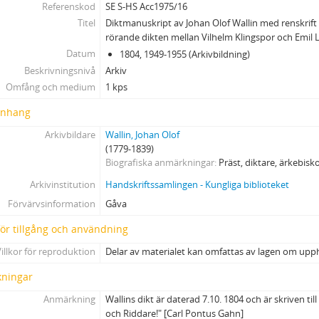
Referenskod
SE S-HS Acc1975/16
Titel
Diktmanuskript av Johan Olof Wallin med renskrif
rörande dikten mellan Vilhelm Klingspor och Emil 
Datum
1804, 1949-1955 (Arkivbildning)
Beskrivningsnivå
Arkiv
Omfång och medium
1 kps
nhang
Arkivbildare
Wallin, Johan Olof
(1779-1839)
Biografiska anmärkningar
Präst, diktare, ärkebis
Arkivinstitution
Handskriftssamlingen - Kungliga biblioteket
Förvärvsinformation
Gåva
 för tillgång och användning
illkor för reproduktion
Delar av materialet kan omfattas av lagen om upp
ningar
Anmärkning
Wallins dikt är daterad 7.10. 1804 och är skriven ti
och Riddare!" [Carl Pontus Gahn]