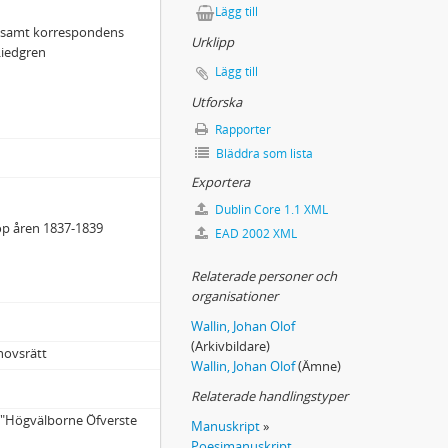
Lägg till
t samt korrespondens
Urklipp
Liedgren
Lägg till
Utforska
Rapporter
Bläddra som lista
Exportera
Dublin Core 1.1 XML
kop åren 1837-1839
EAD 2002 XML
Relaterade personer och
organisationer
Wallin, Johan Olof
(Arkivbildare)
hovsrätt
Wallin, Johan Olof
(Ämne)
Relaterade handlingstyper
ll "Högvälborne Öfverste
Manuskript
»
Poesimanuskript