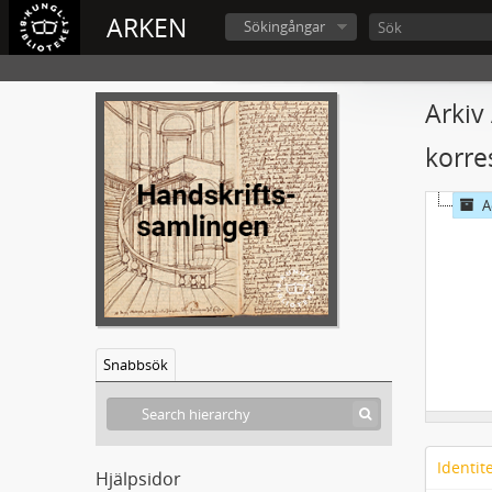
ARKEN
Sökingångar
Arkiv
korre
A
Snabbsök
Identit
Hjälpsidor