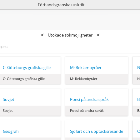
Förhandsgranska utskrift
Utökade sökmöjligheter
bjekt
C: Göteborgs grafiska gille
M: Reklambyråer
N
C: Göteborgs grafiska gille
M: Reklambyråer
N
Sovjet
Poesi på andra språk
B
Sovjet
Poesi på andra språk
B
Geografi
Sjöfart och upptäcksresande
O