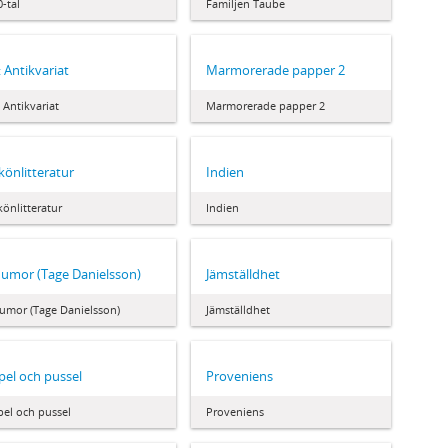
0-tal
Familjen Taube
: Antikvariat
Marmorerade papper 2
: Antikvariat
Marmorerade papper 2
könlitteratur
Indien
könlitteratur
Indien
umor (Tage Danielsson)
Jämställdhet
umor (Tage Danielsson)
Jämställdhet
pel och pussel
Proveniens
pel och pussel
Proveniens