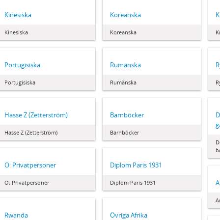
Kinesiska
Koreanska
K
Kinesiska
Koreanska
K
Portugisiska
Rumänska
R
Portugisiska
Rumänska
R
Hasse Z (Zetterström)
Barnböcker
D
g
Hasse Z (Zetterström)
Barnböcker
D
b
O: Privatpersoner
Diplom Paris 1931
A
O: Privatpersoner
Diplom Paris 1931
A
Rwanda
Övriga Afrika