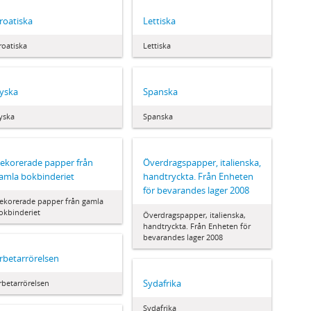
roatiska
Lettiska
roatiska
Lettiska
yska
Spanska
yska
Spanska
ekorerade papper från
Överdragspapper, italienska,
amla bokbinderiet
handtryckta. Från Enheten
för bevarandes lager 2008
ekorerade papper från gamla
okbinderiet
Överdragspapper, italienska,
handtryckta. Från Enheten för
bevarandes lager 2008
rbetarrörelsen
Sydafrika
rbetarrörelsen
Sydafrika