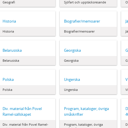
Geografi
Sjöfart och upptäcksresande
O
Historia
Biografier/memoarer
J
Historia
Biografier/memoarer
J
Belarusiska
Georgiska
G
Belarusiska
Georgiska
G
Polska
Ungerska
V
Polska
Ungerska
V
Div. material från Povel
Program, kataloger, övriga
D
Ramel-sällskapet
småskrifter
4
Div. material från Povel Ramel-
Program, kataloger, övriga
D