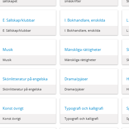
sällskapet
småskrifter
5
E: Sällskap/klubbar
I: Bokhandlare, enskilda
L
E: Sällskap/klubbar
I: Bokhandlare, enskilda
L
Musik
Mänskliga rättigheter
S
Musik
Mänskliga rättigheter
S
Skönlitteratur på engelska
Drama/pjäser
H
Skönlitteratur på engelska
Drama/pjäser
H
Konst övrigt
Typografi och kalligrafi
S
Konst övrigt
Typografi och kalligrafi
S