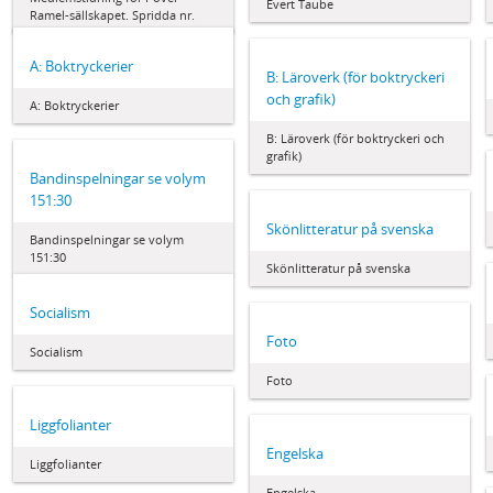
Evert Taube
Ramel-sällskapet. Spridda nr.
A: Boktryckerier
B: Läroverk (för boktryckeri
och grafik)
A: Boktryckerier
B: Läroverk (för boktryckeri och
grafik)
Bandinspelningar se volym
151:30
Skönlitteratur på svenska
Bandinspelningar se volym
151:30
Skönlitteratur på svenska
Socialism
Foto
Socialism
Foto
Liggfolianter
Engelska
Liggfolianter
Engelska