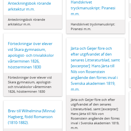
Handskrivet
Anteckningsbok rörande
tryckmanuskript: Piranesi
arkitektur m.m.
m.m.
Anteckningsbok rörande
arkitektur m.m.
Handskrivet tryckmanuskript:
Piranesi m.m.
Förteckningar över elever
Järta och Geijer före och
vid Skara gymnasium,
efter utgifvandet af den
apologist- och trivialskolor
senares Litteraturblad, samt
vårterminen 1826,
[excerpter]: Hans Järta till
höstterminen 1830
Nils von Rosenstein
angående den förres inval i
Förteckningar över elever vid
Skara gymnasium, apologist-
Svenska akademien 1819,
och trivialskolor vårterminen
m.m.
1826, höstterminen 1830
Järta och Geijer före och efter
utgifvandet af den senares
Litteraturblad, samt [excerpter]:
Brev till Wilhelmina (Minna)
Hans Järta till Nils von
Hagberg, född Romanson
Rosenstein angående den förres
(1810-1882).
inval i Svenska akademien 1819,
m.m.