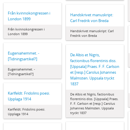
Från kvinnokongressen i
Handskrivet manuskript:
London 1899
Carl Fredrik von Breda
Från kvinnokongressen i
Handskrivet manuskript: Carl
London 1899
Fredrik von Breda
Eugeniahemmet. -
De Albis et Nigris,
[Tidningsartikel?]
factionibus florentinis diss.
[Uppsala] Praes. F. F. Carlson
Eugeniahemmet. -
et [resp.] Carolus Johannes
[Tidningsartikel?]
Malmsten. Uppsala tryckt
1837
Karlfeldt: Fridolins poesi.
De Albis et Nigris, factionibus
Upplaga 1914
florentinis diss. [Uppsala] Praes.
F. F. Carlson et [resp.] Carolus
Johannes Malmsten. Uppsala
Karlfeldt: Fridolins poesi.
tryckt 1837
Upplaga 1914