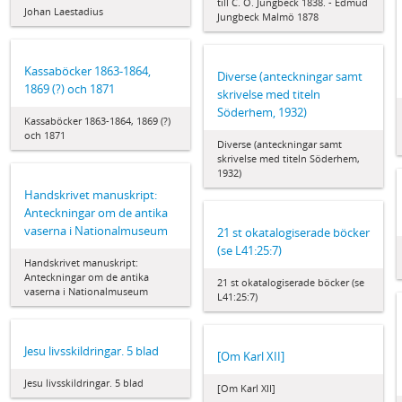
till C. O. Jungbeck 1838. - Edmud
Johan Laestadius
Jungbeck Malmö 1878
Kassaböcker 1863-1864,
Diverse (anteckningar samt
1869 (?) och 1871
skrivelse med titeln
Söderhem, 1932)
Kassaböcker 1863-1864, 1869 (?)
och 1871
Diverse (anteckningar samt
skrivelse med titeln Söderhem,
1932)
Handskrivet manuskript:
Anteckningar om de antika
vaserna i Nationalmuseum
21 st okatalogiserade böcker
(se L41:25:7)
Handskrivet manuskript:
Anteckningar om de antika
21 st okatalogiserade böcker (se
vaserna i Nationalmuseum
L41:25:7)
Jesu livsskildringar. 5 blad
[Om Karl XII]
Jesu livsskildringar. 5 blad
[Om Karl XII]