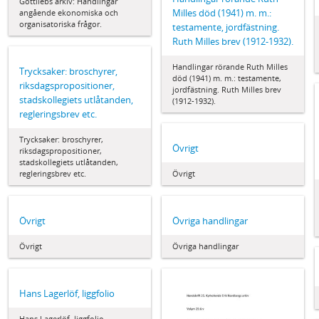
Gottliebs arkiv: Handlingar
Milles död (1941) m. m.:
angående ekonomiska och
organisatoriska frågor.
testamente, jordfästning.
Ruth Milles brev (1912-1932).
Handlingar rörande Ruth Milles
Trycksaker: broschyrer,
död (1941) m. m.: testamente,
riksdagspropositioner,
jordfästning. Ruth Milles brev
stadskollegiets utlåtanden,
(1912-1932).
regleringsbrev etc.
Trycksaker: broschyrer,
Övrigt
riksdagspropositioner,
stadskollegiets utlåtanden,
regleringsbrev etc.
Övrigt
Övrigt
Övriga handlingar
Övrigt
Övriga handlingar
Hans Lagerlöf, liggfolio
Hans Lagerlöf, liggfolio