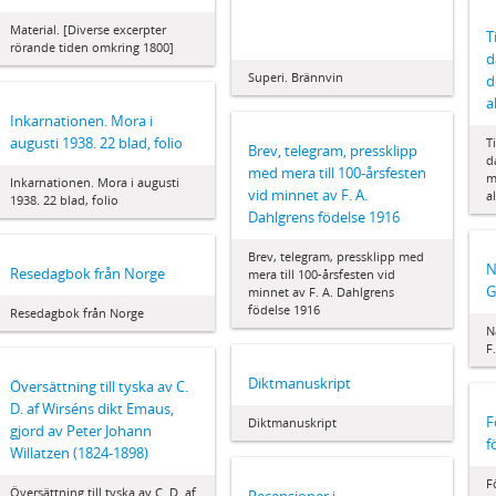
Material. [Diverse excerpter
T
rörande tiden omkring 1800]
d
Superi. Brännvin
d
a
Inkarnationen. Mora i
augusti 1938. 22 blad, folio
T
Brev, telegram, pressklipp
d
med mera till 100-årsfesten
m
Inkarnationen. Mora i augusti
vid minnet av F. A.
a
1938. 22 blad, folio
Dahlgrens födelse 1916
Brev, telegram, pressklipp med
N
Resedagbok från Norge
mera till 100-årsfesten vid
G
minnet av F. A. Dahlgrens
födelse 1916
Resedagbok från Norge
N
F.
Diktmanuskript
Översättning till tyska av C.
D. af Wirséns dikt Emaus,
F
Diktmanuskript
gjord av Peter Johann
f
Willatzen (1824-1898)
F
Översättning till tyska av C. D. af