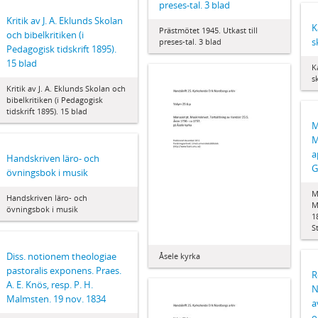
preses-tal. 3 blad
Kritik av J. A. Eklunds Skolan
K
Prästmötet 1945. Utkast till
och bibelkritiken (i
s
preses-tal. 3 blad
Pedagogisk tidskrift 1895).
15 blad
K
s
Kritik av J. A. Eklunds Skolan och
bibelkritiken (i Pedagogisk
tidskrift 1895). 15 blad
M
M
a
Handskriven läro- och
G
övningsbok i musik
M
Handskriven läro- och
M
övningsbok i musik
1
S
Diss. notionem theologiae
Åsele kyrka
pastoralis exponens. Praes.
R
A. E. Knös, resp. P. H.
N
Malmsten. 19 nov. 1834
a
o