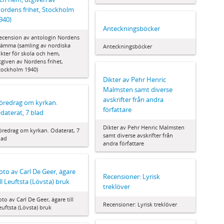
ordens frihet, Stockholm
940)
Anteckningsböcker
ecension av antologin Nordens
tämma (samling av nordiska
Anteckningsböcker
ikter för skola och hem,
tgiven av Nordens frihet,
tockholm 1940)
Dikter av Pehr Henric
Malmsten samt diverse
avskrifter från andra
öredrag om kyrkan.
författare
daterat, 7 blad
Dikter av Pehr Henric Malmsten
öredrag om kyrkan. Odaterat, 7
samt diverse avskrifter från
lad
andra författare
oto av Carl De Geer, ägare
Recensioner: Lyrisk
ill Leuftsta (Lövsta) bruk
treklöver
oto av Carl De Geer, ägare till
Recensioner: Lyrisk treklöver
euftsta (Lövsta) bruk