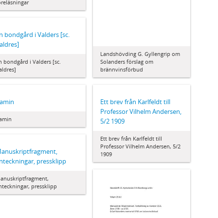
öreläsningar
n bondgård i Valders [sc.
aldres]
Landshövding G. Gyllengrip om
n bondgård i Valders [sc.
Solanders förslag om
aldres]
brännvinsförbud
amin
Ett brev från Karlfeldt till
Professor Vilhelm Andersen,
amin
5/2 1909
Ett brev från Karlfeldt till
Professor Vilhelm Andersen, 5/2
anuskriptfragment,
1909
nteckningar, pressklipp
anuskriptfragment,
nteckningar, pressklipp