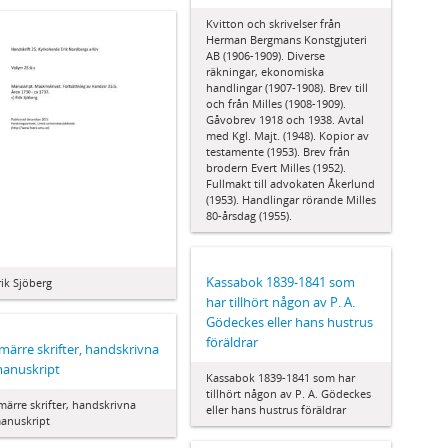
Kvitton och skrivelser från
Herman Bergmans Konstgjuteri
AB (1906-1909). Diverse
räkningar, ekonomiska
handlingar (1907-1908). Brev till
och från Milles (1908-1909).
Gåvobrev 1918 och 1938. Avtal
med Kgl. Majt. (1948). Kopior av
testamente (1953). Brev från
brodern Evert Milles (1952).
Fullmakt till advokaten Åkerlund
(1953). Handlingar rörande Milles
80-årsdag (1955).
Kassabok 1839-1841 som
rik Sjöberg
har tillhört någon av P. A.
Gödeckes eller hans hustrus
föräldrar
märre skrifter, handskrivna
anuskript
Kassabok 1839-1841 som har
tillhört någon av P. A. Gödeckes
märre skrifter, handskrivna
eller hans hustrus föräldrar
anuskript