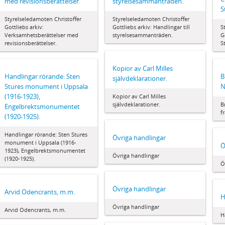
med revisionsberättelser.
styrelsesammanträden.
S
Styrelseledamoten Christoffer
Styrelseledamoten Christoffer
Gottliebs arkiv:
Gottliebs arkiv: Handlingar till
S
Verksamhetsberättelser med
styrelsesammanträden.
G
revisionsberättelser.
S
Kopior av Carl Milles
Handlingar rörande: Sten
B
självdeklarationer.
Stures monument i Uppsala
N
(1916-1923),
Kopior av Carl Milles
självdeklarationer.
B
Engelbrektsmonumentet
f
(1920-1925).
Handlingar rörande: Sten Stures
Övriga handlingar
monument i Uppsala (1916-
Ö
1923), Engelbrektsmonumentet
Övriga handlingar
(1920-1925).
Ö
Övriga handlingar
Arvid Odencrants, m.m.
H
Övriga handlingar
Arvid Odencrants, m.m.
H