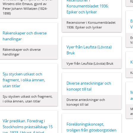
Recensioner i
f
Wirséns dikt Emaus, gjord av
Konsumentbladet 1936:
Peter Johann Willatzen (1824-
Epiker och lyriker
1898)
E
Recensioner i Konsumentbladet
V
1936: Epiker och lyriker
Räkenskaper och diverse
E
handlingar
V
Vyer från Leufsta (Lövsta)
Räkenskaper och diverse
Bruk
handlingar
K
Vyer från Leufsta (Lövsta) Bruk
K
Sju stycken utkast och
fragment, i olika ämnen,
Diverse anteckningar och
utan titlar
koncept till tal
M
Sju stycken utkast och fragment,
a
Diverse anteckningar och
i olika ämnen, utan titlar
koncept till tal
M
a
Vår predikan. Föredrag i
Föreläsningskoncept,
Stockholms prästsällskap 15
troligen från göteborgstiden
jan. 1923. Utkast, 6 blad