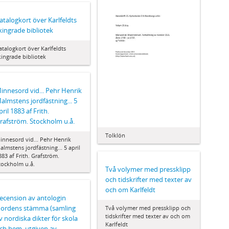
atalogkort över Karlfeldts
kingrade bibliotek
atalogkort över Karlfeldts
kingrade bibliotek
innesord vid... Pehr Henrik
almstens jordfästning... 5
pril 1883 af Frith.
rafström. Stockholm u.å.
Tolklön
innesord vid... Pehr Henrik
almstens jordfästning... 5 april
883 af Frith. Grafström.
tockholm u.å.
Två volymer med pressklipp
och tidskrifter med texter av
och om Karlfeldt
ecension av antologin
ordens stämma (samling
Två volymer med pressklipp och
tidskrifter med texter av och om
v nordiska dikter för skola
Karlfeldt
ch hem, utgiven av