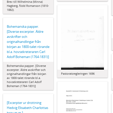
Brev till Wilhelmina (Minna)
Hagberg, född Romanson (1810-
1882).
Bohemanska papper.
[Diverse excerpter. Äldre
avskrifter och
originalhandlingar från
början av 1800-talet rörande
bl.a. hovsekreteraren Carl
Adolf Boheman (1764-1831)]
Bohemanska papper. [Diverse
excerpter. Äldre avskrifter och
Pastoratsregleringen 1696
originalhandlingar från början
av 1800-talet rörande bl.a.
hovsekreteraren Carl Adolf
Boheman (1764-1831)]
[Excerpter ur drottning
Hedvig Elisabeth Charlottas
brev m.m.]