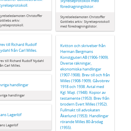
Styrelseprotokoll med
tyrelseprotokoll.
föredragningslistor.
tyrelseledamoten Christoffer
Styrelseledamoten Christoffer
ottliebs arkiv:
Gottliebs arkiv: Styrelseprotokoll
tyrelseprotokoll.
med föredragningslistor.
rev till Richard Rudolf
Kvitton och skrivelser från
ydahl från Carl Milles.
Herman Bergmans
Konstgjuteri AB (1906-1909).
rev till Richard Rudolf Nydahl
Diverse räkningar,
rån Carl Milles.
ekonomiska handlingar
(1907-1908). Brev till och från
Milles (1908-1909). Gåvobrev
vriga handlingar
1918 och 1938. Avtal med
Kgl. Majt. (1948). Kopior av
vriga handlingar
testamente (1953). Brev från
brodern Evert Milles (1952).
Fullmakt till advokaten
ans Lagerlöf
Åkerlund (1953). Handlingar
rörande Milles 80-årsdag
ans Lagerlöf
(1955).