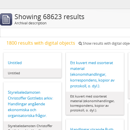
Showing 68623 results
Archival description
1800 results with digital objects
Show results with digital obje
Untitled
Ett kuvert med osorterat
material
Untitled
(ekonomihandlingar,
korrespondens, kopior av
protokoll, o. dyl.).
Styrelseledamoten
Ett kuvert med osorterat
Christoffer Gottliebs arkiv:
material (ekonomihandlingar,
Handlingar angående
korrespondens, kopior av
ekonomiska och
protokoll, o. dyl.).
organisatoriska frågor.
Styrelseledamoten Christoffer
Handlingar rörande Ruth