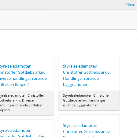
Close
tyrelseledamoten
Styrelseledamoten
hristoffer Gottliebs arkiv:
Christoffer Gottliebs arkiv:
iverse handlingar rörande
Handlingar rörande
tiftelsen (kopior).
byggnationer.
tyrelseledamoten Christoffer
Styrelseledamoten Christoffer
ottliebs arkiv: Diverse
Gottliebs arkiv: Handlingar
andlingar rörande Stiftelsen
rörande byggnationer.
kopior).
Styrelseledamoten
tyrelseledamoten
Christoffer Gottliebs arkiv:
hristoffer Gottliebs arkiv: