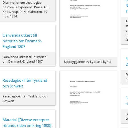
Diss. notionem theologiae
N
pastoralis exponens. Praes. A. E.
1
Knös, resp. P. H. Malmsten. 19
nov. 1834
R
s
d
Oanvända utkast till
u
S
historien om Danmark-
England 1807
Oanvända utkast till historien
F
om Danmark-England 1807
Uppbyggande av Lycksele kyrka
O
F
b
Resedagbok från Tyskland
och Schweiz
Resedagbok från Tyskland och
F
Schweiz
t
F
L
Material. [Diverse excerpter
rörande tiden omkring 1800]