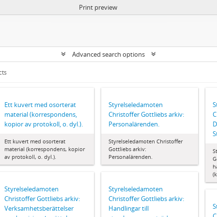
Print preview
Advanced search options
cts
Ett kuvert med osorterat
Styrelseledamoten
S
material (korrespondens,
Christoffer Gottliebs arkiv:
C
kopior av protokoll, o. dyl.).
Personalärenden.
D
S
Ett kuvert med osorterat
Styrelseledamoten Christoffer
material (korrespondens, kopior
Gottliebs arkiv:
S
av protokoll, o. dyl.).
Personalärenden.
G
h
(
Styrelseledamoten
Styrelseledamoten
Christoffer Gottliebs arkiv:
Christoffer Gottliebs arkiv:
S
Verksamhetsberättelser
Handlingar till
C