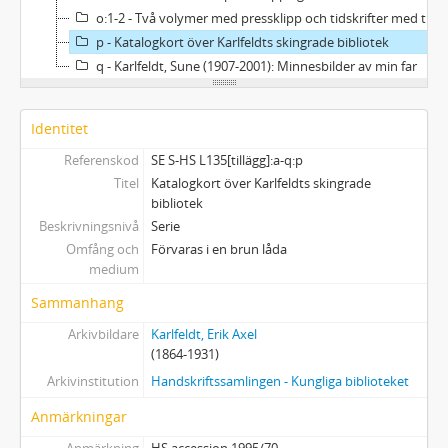
o:1-2 - Två volymer med pressklipp och tidskrifter med texter av och om Karlfeldt
p - Katalogkort över Karlfeldts skingrade bibliotek
q - Karlfeldt, Sune (1907-2001): Minnesbilder av min far
Identitet
Referenskod
SE S-HS L135[tillägg]:a-q:p
Titel
Katalogkort över Karlfeldts skingrade
bibliotek
Beskrivningsnivå
Serie
Omfång och
Förvaras i en brun låda
medium
Sammanhang
Arkivbildare
Karlfeldt, Erik Axel
(1864-1931)
Arkivinstitution
Handskriftssamlingen - Kungliga biblioteket
Anmärkningar