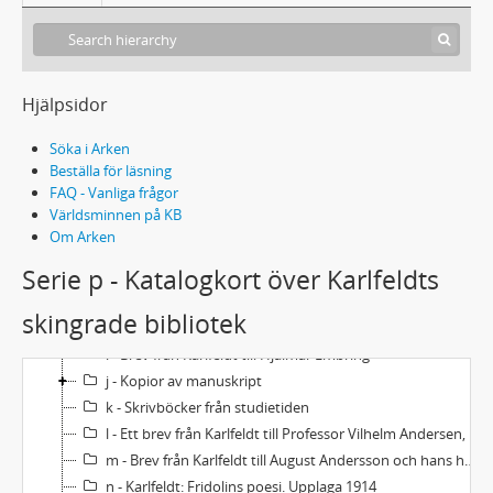
Hjälpsidor
L135[tillägg]:a-q - Karlfeldts samling, tillägg (a-q)
a - Renskrifter till 8 dikter
Söka i Arken
b - Karlfeldt, Erik Axel: Dikter. 1-6, 1949
Beställa för läsning
FAQ - Vanliga frågor
c - Brev från Karlfeldt till Aagot Lidforss
Världsminnen på KB
d - Diverse brev och dikter
Om Arken
e - Brev från Karlfeldt till Gerda Wessel (gift Fougstedt)
Serie p - Katalogkort över Karlfeldts
f - Renskrifter av fyra dikter: Brusala, I marsvind, Tjugondedag, Ölandslegend
g - Renskrifter av fyra dikter: Brusala, I marsvind, Tjugondedag, Ölandslegend
skingrade bibliotek
h - Tysk översättning av: Det förgångna, Flora och Pomona
i - Brev från Karlfeldt till Hjalmar Embring
j - Kopior av manuskript
k - Skrivböcker från studietiden
l - Ett brev från Karlfeldt till Professor Vilhelm Andersen, 5/2 1909
m - Brev från Karlfeldt till August Andersson och hans hustru Hilma
n - Karlfeldt: Fridolins poesi. Upplaga 1914