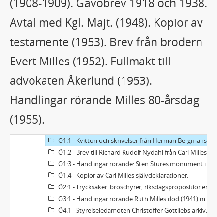
(1908-1909). Gåvobrev 1918 och 1938.
G7:1 - Övriga räkenskaper: bankhandlingar (1949). Uppgifter från Handelsbanken och PK-banken. Aktier. Räkenskaper (1950-1955) samt diverse ekonomiska handlingar ( -1982).
G7:2 - Övriga räkenskaper: anteckningsböcker.
Avtal med Kgl. Majt. (1948). Kopior av
G7:3 - Övriga räkenskaper: anteckningsböcker.
G7:4 - Övriga räkenskaper: verifikationer angående tryckning m. m.
testamente (1953). Brev från brodern
G7:5 - Övriga räkenskaper: datalistor (balans- och resultatrapporter, statistik).
Evert Milles (1952). Fullmakt till
G7:6 - Övriga räkenskaper: fakturor.
G7:7 - Övriga räkenskaper: följesedlar med fakturor.
advokaten Åkerlund (1953).
G7:8 - Övriga räkenskaper: Inventariebok.
H:1 - Statistik över antalet besökare.
Handlingar rörande Milles 80-årsdag
K:1 - Utställningsbroschyrer och fotografier av Milles skulpturer.
(1955).
L:1 - Pressklipp samt fotografier från Carl Milles jordfästning.
L:2 - Pressklipp.
Ö1:1 - Kvitton och skrivelser från Herman Bergmans Konstgjuteri AB (1906-1909). Diverse räkningar, ekonomiska handlingar (1907-1908). Brev till och från Milles (1908-1909). Gåvobrev 1918 och 1938. Avtal med Kgl. Majt. (1948). Kopior av testamente (1953). Brev från brodern Evert Milles (1952). Fullmakt till advokaten Åkerlund (1953). Handlingar rörande Milles 80-årsdag (1955).
Ö1:2 - Brev till Richard Rudolf Nydahl från Carl Milles.
Ö1:3 - Handlingar rörande: Sten Stures monument i Uppsala (1916-1923), Engelbrektsmonumentet (1920-1925).
Ö1:4 - Kopior av Carl Milles självdeklarationer.
Ö2:1 - Trycksaker: broschyrer, riksdagspropositioner, stadskollegiets utlåtanden, regleringsbrev etc.
Ö3:1 - Handlingar rörande Ruth Milles död (1941) m. m.: testamente, jordfästning. Ruth Milles brev (1912-1932).
Ö4:1 - Styrelseledamoten Christoffer Gottliebs arkiv: Styrelseprotokoll.