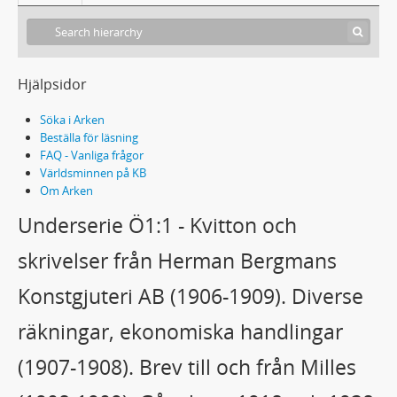
G5A:2 - Dagrapporter.
G5A:3 - Dagrapporter.
G5A:4 - Dagrapporter.
G5A:5 - Dagrapporter, inventering.
Hjälpsidor
G5A:6 - Dagrapporter.
Söka i Arken
G5A:7 - Dagrapporter.
Beställa för läsning
G5A:8 - Dagrapporter.
FAQ - Vanliga frågor
G5A:9 - Dagrapporter.
Världsminnen på KB
G5A:10 - Dagrapporter.
Om Arken
G5A:11 - Dagrapporter.
Underserie Ö1:1 - Kvitton och
G5A:12 - Dagrapporter.
G5B:1 - Dagböcker.
skrivelser från Herman Bergmans
G5B:2 - Dagböcker.
Konstgjuteri AB (1906-1909). Diverse
G5B:3 - Dagböcker.
G5B:4 - Dagböcker.
räkningar, ekonomiska handlingar
G5B:5 - Dagbok.
G5B:6 - Dagbok.
(1907-1908). Brev till och från Milles
G6:1 - Redovisningsräkningar från Sveriges Kreditbank.