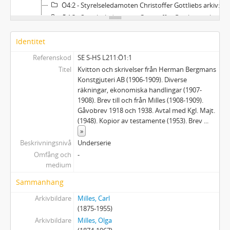
Ö4:2 - Styrelseledamoten Christoffer Gottliebs arkiv: Styrelseprotokoll med föredragningslistor.
Ö4:3 - Styrelseledamoten Christoffer Gottliebs arkiv: Handlingar till styrelsesammanträden.
Ö4:4 - Styrelseledamoten Christoffer Gottliebs arkiv: Verksamhetsberättelser med revisionsberättelser.
Identitet
Ö4:5 - Styrelseledamoten Christoffer Gottliebs arkiv: Handlingar angående ekonomiska och organisatoriska frågor.
Ö4:6 - Styrelseledamoten Christoffer Gottliebs arkiv: Handlingar rörande byggnationer.
Referenskod
SE S-HS L211:Ö1:1
Ö4:7 - Styrelseledamoten Christoffer Gottliebs arkiv: Diverse handlingar rörande Stiftelsen (kopior).
Titel
Kvitton och skrivelser från Herman Bergmans
Ö4:8 - Styrelseledamoten Christoffer Gottliebs arkiv: Personalärenden.
Konstgjuteri AB (1906-1909). Diverse
räkningar, ekonomiska handlingar (1907-
Ö5:1 - Ett kuvert med osorterat material (korrespondens, kopior av protokoll, o. dyl.).
1908). Brev till och från Milles (1908-1909).
Ö5:2 - Ett kuvert med osorterat material (ekonomihandlingar, korrespondens, kopior av protokoll, o. dyl.).
Gåvobrev 1918 och 1938. Avtal med Kgl. Majt.
(1948). Kopior av testamente (1953). Brev
...
»
Beskrivningsnivå
Underserie
Omfång och
-
medium
Sammanhang
Arkivbildare
Milles, Carl
(1875-1955)
Arkivbildare
Milles, Olga