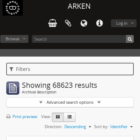
ARKEN
Log in
Browse
Filters
Showing 68623 results
Archival description
Advanced search options
Print preview
View:
Direction:
Descending
Sort by:
Identifier