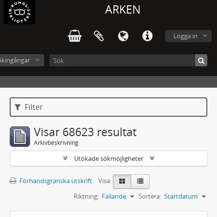
ARKEN
Logga in
ökingångar
Filter
Visar 68623 resultat
Arkivbeskrivning
Utökade sökmöjligheter
Förhandsgranska utskrift
Visa:
Riktning:
Fallande
Sortera:
Startdatum