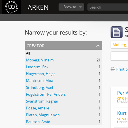
ARKEN
Browse
Narrow your results by:
Ar
creator
Moberg, 
All
Moberg, Vilhelm
21
Lindorm, Erik
1
Print 
Hagerman, Helge
1
Martinson, Moa
1
Strindberg, Axel
1
Per 
Fogelström, Per Anders
1
SE S-H
Svanström, Ragnar
1
Untitl
Posse, Amelie
1
Kurt
Platen, Magnus von
1
SE S-H
Paulson, Arvid
1
Untitl