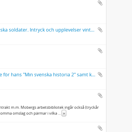
Vilhelm Moberg: Manuskript till Som föredragspatrull bland svenska soldater. Intryck och upplevelser vintern 1941-1942. Signerat manus med korrektioner.
Gerhard Hafström, material ställt till Vilhelm Mobergs förfogande för hans "Min svenska historia 2" samt korrespondens m.m. om VM:s bok
ntrakt m.m. Mobergs arbetsbibliotek ingår också (tryckår
 tomma omslag och pärmar i vilka
...
»