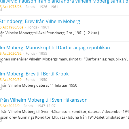
 till Arvid Paulson från bland andra Vilhelm Moberg samt ti
S Acc1975/26
Fonds
1926 - 1961
ed
 Strindberg: Brev från Vilhelm Moberg
S Acc1986/50a
Fonds
1961
rån Vilhelm Moberg till Axel Strindberg, 2 st., 1961 (+ 2 kuv.)
ed
lm Moberg: Manuskript till Därför är jag republikan
S Acc2020/92
Fonds
1955
ionen innehåller Vilhelm Mobergs manuskript till "Därför är jag republikan",
ed
lm Moberg: Brev till Bertil Krook
S Acc2020/59
Fonds
1950
 från Vilhelm Moberg daterat 11 februari 1950
ed
 från Vilhelm Moberg till Sven Håkansson
S Acc2022/9
Fonds
1947-12-07
 från Vilhelm Moberg till Sven Håkansson, konditor, daterat 7 december 194
son drev Gunnings Konditori Eftr. i Eskilstuna från 1940-talet till slutet av 1
ed