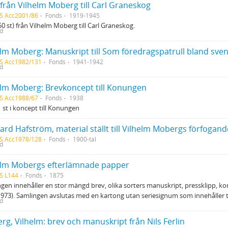
från Vilhelm Moberg till Carl Graneskog
S Acc2001/86
Fonds
1919-1945
50 st) från Vilhelm Moberg till Carl Graneskog.
ed
S Acc1982/131
Fonds
1941-1942
ed
elm Moberg: Brevkoncept till Konungen
S Acc1988/67
Fonds
1938
1 st i koncept till Konungen
S Acc1978/128
Fonds
1900-tal
ed
elm Mobergs efterlämnade papper
S L144
Fonds
1875
gen innehåller en stor mängd brev, olika sorters manuskript, pressklipp, ko
973). Samlingen avslutas med en kartong utan seriesignum som innehåller
ed
g, Vilhelm: brev och manuskript från Nils Ferlin