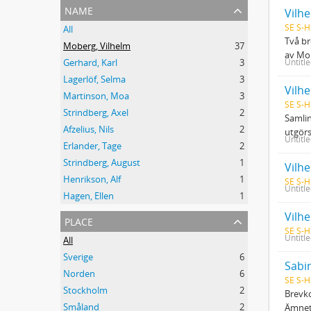
name
Vilhe
SE S-H
All
Två br
Moberg, Vilhelm
37
av Mo
Untitl
Gerhard, Karl
3
Lagerlöf, Selma
3
Vilh
Martinson, Moa
3
SE S-H
Strindberg, Axel
2
Samlin
Afzelius, Nils
2
utgörs
Untitl
Erlander, Tage
2
Strindberg, August
1
Vilh
Henrikson, Alf
1
SE S-H
Untitl
Hagen, Ellen
1
place
SE S-H
Untitl
All
Sverige
6
Sabi
Norden
6
SE S-H
Stockholm
2
Brevko
Småland
2
Ämnet 