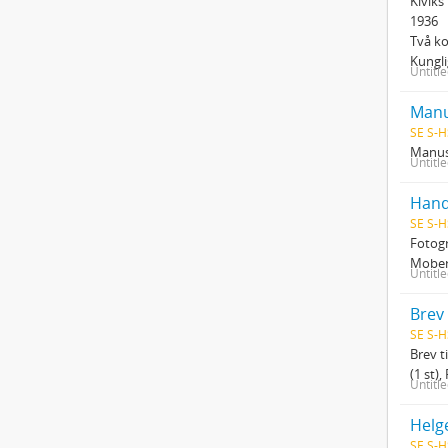
Kiviks
1936
Två k
Kungl
Untitl
Manu
SE S-H
Manusk
Untitl
Hand
SE S-H
Fotogr
Moberg
Untitl
Brev
SE S-H
Brev t
(1 st),
Untitl
Helg
SE S-H