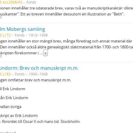
S Acc2008/43
Fonds
ionen innehåller tre odaterade brev, varav två av manuskriptkaraktär: dikt
sikanter". Ett av breven innehåller dessutom en illustration av "Beth".
ed
elm Mobergs samling
S L172
Fonds
1913--1998
gen innehåller en stor mängd brev, många föredrag och annat material där bl.
 Den innehåller också äldre genealogiskt släktmaterial från 1700- och 1800-ta
kripten förekommer i
...
»
ed
 Lindorm: Brev och manuskript m.m.
S L182
Fonds
1906--1948
ngen omfattar brev och manuskript m.m.
ill Erik Lindorm
rån Erik Lindorm
ellan övriga
kript av Erik Lindorm
: förordet till Oscar II och hans tid. Stockholm.