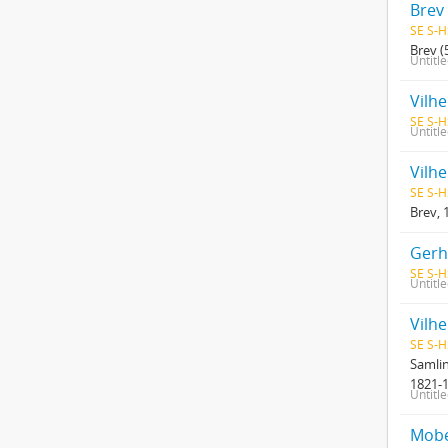
Brev 
SE S-H
Brev (
Untitl
SE S-H
Untitl
Vilh
SE S-H
Brev, 
SE S-H
Untitl
Vilh
SE S-H
Samlin
1821-1
Untitl
Mober