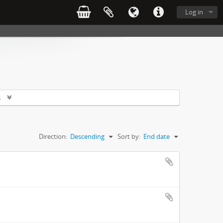
Log in
s
Direction:
Descending
Sort by:
End date