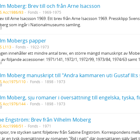
lm Moberg: Brev till och från Arne Isacsson
S Acc1986/93
Fonds
1969-1975
ev till Arne Isacsson 1969. Ett brev från Arne Isacsson 1969. Pressklipp Sve
berg som ingår i Nationalmuseums samling.
ed
elm Mobergs papper
S L113
Fonds
1922-1973
gen innehåller ett mindre antal brev, en större mängd manuskript av Mober
 av följande accessioner: 1971/141, 1972/1, 1972/99, 1973/84, 1974/63 samt 
ed
elm Moberg manuskript till "Andra kammaren uti Gustaf III
S Acc1975/110
Fonds
1898 - 1973
ed
S Acc1976/144
Fonds
1898 - 1973
ed
ne Engström: Brev från Vilhelm Moberg
S Acc1998/51
Fonds
1971
pior, tre stycken samt följebrev från Sabine Engström. Korrespondens me
är en tysk översättning av romanen "Rid i natt" där översättaren själv lagt til