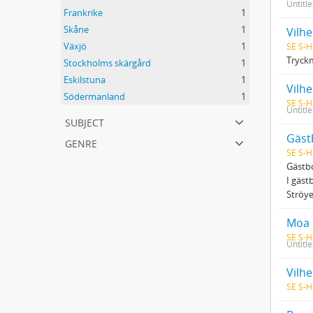
Untitl
Frankrike
1
Skåne
1
Vilh
Växjö
1
SE S-H
Tryckm
Stockholms skärgård
1
Eskilstuna
1
Vilh
Södermanland
1
SE S-H
Untitl
subject
Gäst
genre
SE S-H
Gästbo
I gäst
Ströye
Moa 
SE S-H
Untitl
Vilh
SE S-H