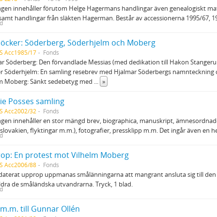
gen innehåller förutom Helge Hagermans handlingar även genealogiskt mat
samt handlingar från släkten Hagerman. Består av accessionerna 1995/67, 
ed
böcker: Söderberg, Söderhjelm och Moberg
S Acc1985/17
Fonds
r Söderberg: Den förvandlade Messias (med dedikation till Hakon Stangeru
r Söderhjelm: En samling resebrev med Hjalmar Söderbergs namnteckning 
lm Moberg: Sänkt sedebetyg med
...
»
ie Posses samling
S Acc2002/32
Fonds
gen innehåller en stor mängd brev, biographica, manuskript, ämnesordnade
slovakien, flyktingar m.m.), fotografier, pressklipp m.m. Det ingår även en h
ed
op: En protest mot Vilhelm Moberg
S Acc2006/88
Fonds
odaterat upprop uppmanas smålänningarna att mangrant ansluta sig till den
ildra de småländska utvandrarna. Tryck, 1 blad.
ed
m.m. till Gunnar Ollén