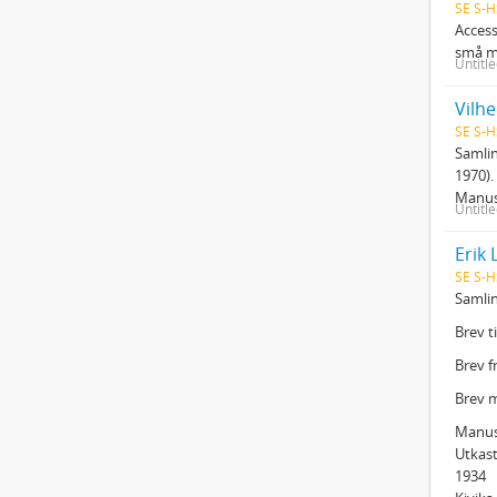
SE S-H
Access
små mu
Untitl
Vilh
SE S-H
Samlin
1970).
Manus
Untitl
Erik
SE S-H
Samli
Brev t
Brev f
Brev m
Manus
Utkast
1934