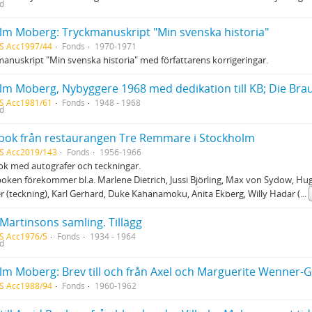
ed
elm Moberg: Tryckmanuskript "Min svenska historia"
S Acc1997/44
Fonds
1970-1971
anuskript "Min svenska historia" med författarens korrigeringar.
elm Moberg, Nybyggere 1968 med dedikation till KB; Die Brau
S Acc1981/61
Fonds
1948 - 1968
ed
bok från restaurangen Tre Remmare i Stockholm
S Acc2019/143
Fonds
1956-1966
k med autografer och teckningar.
boken förekommer bl.a. Marlene Dietrich, Jussi Björling, Max von Sydow, H
r (teckning), Karl Gerhard, Duke Kahanamoku, Anita Ekberg, Willy Hadar (
...
Martinsons samling. Tillägg
S Acc1976/5
Fonds
1934 - 1964
ed
elm Moberg: Brev till och från Axel och Marguerite Wenner-
S Acc1988/94
Fonds
1960-1962