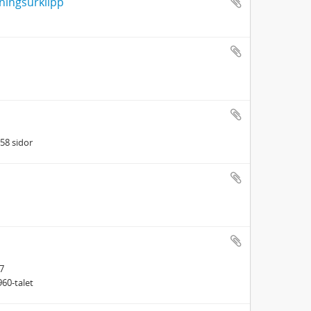
dningsurklipp
 58 sidor
7
960-talet