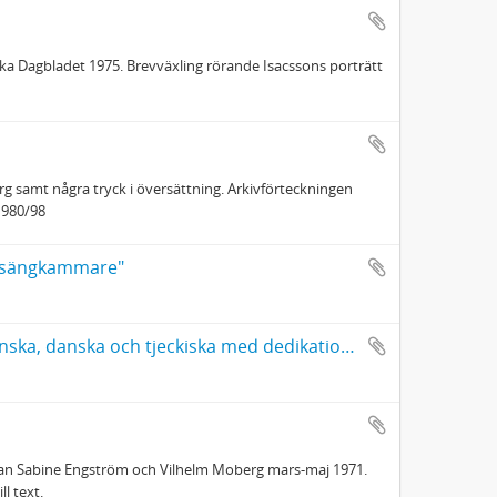
nska Dagbladet 1975. Brevväxling rörande Isacssons porträtt
g samt några tryck i översättning. Arkivförteckningen
1980/98
:s sängkammare"
Vilhelm Moberg, sju romaner i översättning till engelska, tyska, finska, danska och tjeckiska med dedikation av Moberg till Hans G. Westerlund
llan Sabine Engström och Vilhelm Moberg mars-maj 1971.
l text.