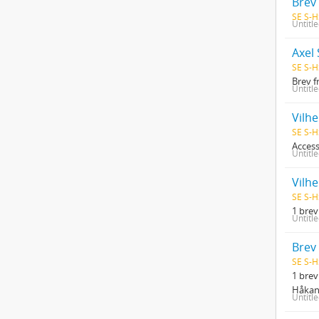
Brev
SE S-H
Untitl
Axel
SE S-H
Brev f
Untitl
Vilhe
SE S-H
Access
Untitl
Vilhe
SE S-H
1 brev
Untitl
Brev
SE S-H
1 brev
Håkans
Untitl