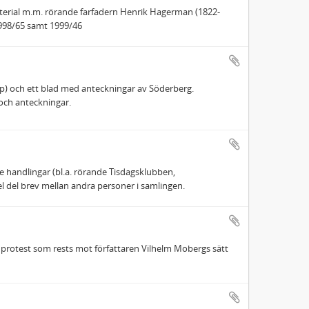
erial m.m. rörande farfadern Henrik Hagerman (1822-
1998/65 samt 1999/46
p) och ett blad med anteckningar av Söderberg.
och anteckningar.
 handlingar (bl.a. rörande Tisdagsklubben,
el del brev mellan andra personer i samlingen.
 protest som rests mot författaren Vilhelm Mobergs sätt