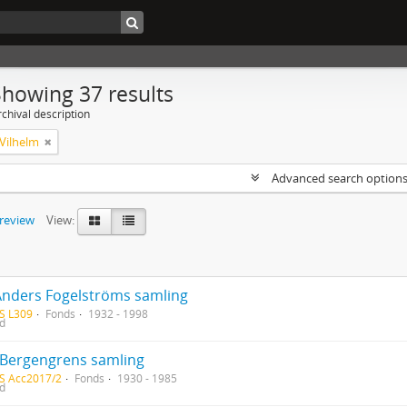
Showing 37 results
chival description
Vilhelm
Advanced search option
preview
View:
Anders Fogelströms samling
S L309
Fonds
1932 - 1998
ed
 Bergengrens samling
S Acc2017/2
Fonds
1930 - 1985
ed