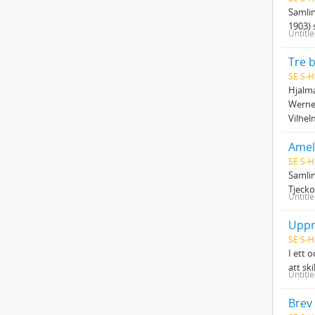
Samlin
1903) 
Untitl
Tre 
SE S-H
Hjalma
Werne
Vilhe
Amel
SE S-H
Samlin
Tjecko
Untitl
Uppr
SE S-H
I ett 
att sk
Untitl
Brev 