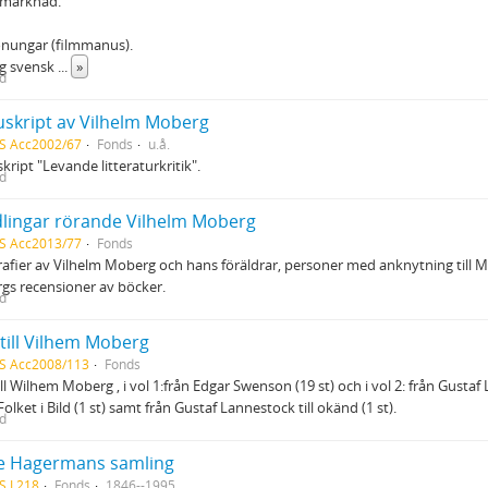
 marknad.
onungar (filmmanus).
ig svensk
...
»
ed
skript av Vilhelm Moberg
S Acc2002/67
Fonds
u.å.
ript "Levande litteraturkritik".
ed
lingar rörande Vilhelm Moberg
S Acc2013/77
Fonds
afier av Vilhelm Moberg och hans föräldrar, personer med anknytning till
s recensioner av böcker.
ed
 till Vilhem Moberg
S Acc2008/113
Fonds
ill Wilhem Moberg , i vol 1:från Edgar Swenson (19 st) och i vol 2: från Gusta
 Folket i Bild (1 st) samt från Gustaf Lannestock till okänd (1 st).
ed
e Hagermans samling
S L218
Fonds
1846--1995