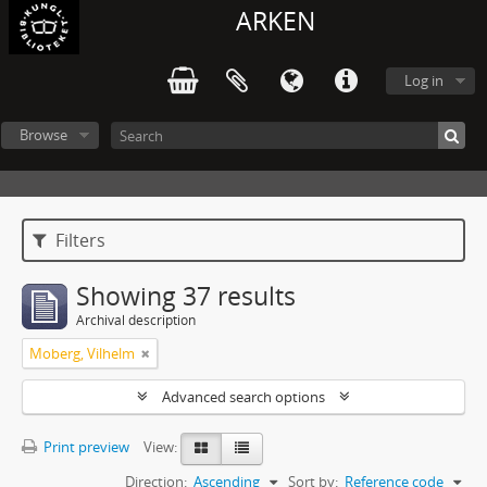
ARKEN
Log in
Browse
Filters
Showing 37 results
Archival description
Moberg, Vilhelm
Advanced search options
Print preview
View:
Direction:
Ascending
Sort by:
Reference code