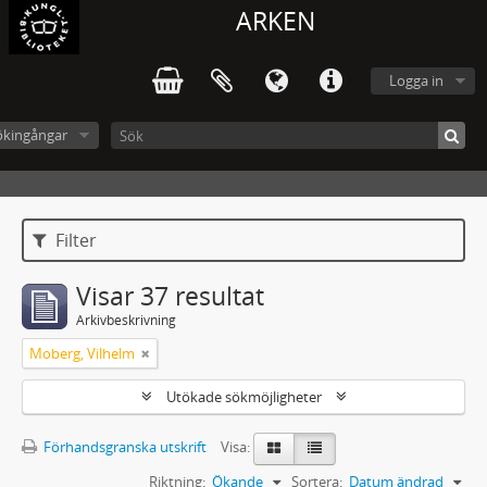
ARKEN
Logga in
ökingångar
Filter
Visar 37 resultat
Arkivbeskrivning
Moberg, Vilhelm
Utökade sökmöjligheter
Förhandsgranska utskrift
Visa:
Riktning:
Ökande
Sortera:
Datum ändrad