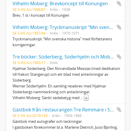
Vilhelm Moberg: Brevkoncept till Konungen
SE S-HS Acc1988/67
Arkiv
1938
Brev, 1 st i koncept till Konungen
Vilhelm Moberg: Tryckmanuskript "Min svenska historia"
SE S-HS Acc1997/44
Arkiv
1970-1971
Tryckmanuskript "Min svenska historia" med författarens
korrigeringar.
Tre böcker: Söderberg, Söderhjelm och Moberg
SE S-HS Acc1985/17
Arkiv
Hjalmar Söderberg: Den förvandlade Messias (med dedikation
till Hakon Stangerup) och ett blad med anteckningar av
Söderberg.
Werner Söderhjelm: En samling resebrev med Hjalmar
Söderbergs namnteckning och anteckningar.
Vilhelm Moberg: Sänkt sedebetyg med
...
»
Gästbok från restaurangen Tre Remmare i Stockholm
SE S-HS Acc2019/143
Arkiv
1956-1966
Gästbok med autografer och teckningar.
I gästboken förekommer bl.a. Marlene Dietrich, Jussi Björling,