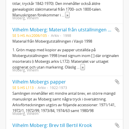
titlar, tryckår 1842-1970). Den innehåller också äldre
genealogiskt släktmaterial från 1700- och 1800-talen.
Manuskripten förekommer i
...
»
Moberg, Vilhelm
Vilhelm Moberg: Material från utställningen vid Utvandrarnas Hus i Växjö 1998
SE S-HS Acc2006/105
Arkiv
1998
Material från Mobergutställningen i Växjö 1998
1. Grön mapp med kopior av papper utställda på
Mobergutställningen 1998 (med signum inom [ ] där originalen
insorterats (i Mobergs arkiv L172). Materialet var uttaget
osignerat och utan markering. Oläslig
...
»
Moberg, Vilhelm
Vilhelm Mobergs papper
SE S-HS L113
Arkiv
1922-1973
Samlingen innehåller ett mindre antal brev, en större mängd
manuskript av Moberg samt några tryck i översättning.
Arkivförteckningen utgörs av följande accessioner: 1971/141,
1972/1, 1972/99, 1973/84, 1974/63 samt 1980/98
Moberg, Vilhelm
Vilhelm Moberg: Brev till Bertil Krook