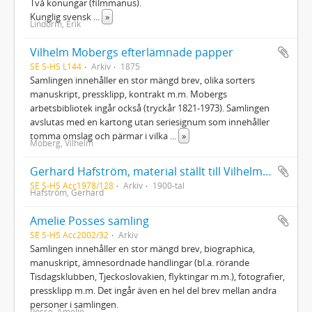
Två konungar (filmmanus).
Kunglig svensk
...
»
Lindorm, Erik
Vilhelm Mobergs efterlämnade papper
SE S-HS L144
Arkiv
1875
Samlingen innehåller en stor mängd brev, olika sorters
manuskript, pressklipp, kontrakt m.m. Mobergs
arbetsbibliotek ingår också (tryckår 1821-1973). Samlingen
avslutas med en kartong utan seriesignum som innehåller
tomma omslag och pärmar i vilka
...
»
Moberg, Vilhelm
Gerhard Hafström, material ställt till Vilhelm Mobergs förfogande för hans "Min svenska historia 2" samt korrespondens m.m. om VM:s bok
SE S-HS Acc1978/128
Arkiv
1900-tal
Hafström, Gerhard
Amelie Posses samling
SE S-HS Acc2002/32
Arkiv
Samlingen innehåller en stor mängd brev, biographica,
manuskript, ämnesordnade handlingar (bl.a. rörande
Tisdagsklubben, Tjeckoslovakien, flyktingar m.m.), fotografier,
pressklipp m.m. Det ingår även en hel del brev mellan andra
personer i samlingen.
Posse, Amelie