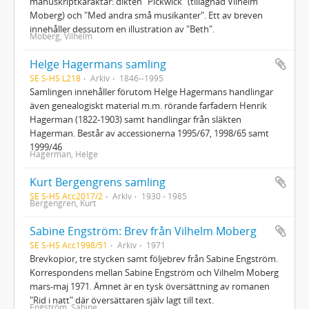
manuskriptkaraktär: dikten "Pickwick" (tillägnad Vilhelm
Moberg) och "Med andra små musikanter". Ett av breven
innehåller dessutom en illustration av "Beth".
Moberg, Vilhelm
Helge Hagermans samling
SE S-HS L218
Arkiv
1846--1995
Samlingen innehåller förutom Helge Hagermans handlingar
även genealogiskt material m.m. rörande farfadern Henrik
Hagerman (1822-1903) samt handlingar från släkten
Hagerman. Består av accessionerna 1995/67, 1998/65 samt
1999/46
Hagerman, Helge
Kurt Bergengrens samling
SE S-HS Acc2017/2
Arkiv
1930 - 1985
Bergengren, Kurt
Sabine Engström: Brev från Vilhelm Moberg
SE S-HS Acc1998/51
Arkiv
1971
Brevkopior, tre stycken samt följebrev från Sabine Engström.
Korrespondens mellan Sabine Engström och Vilhelm Moberg
mars-maj 1971. Ämnet är en tysk översättning av romanen
"Rid i natt" där översättaren själv lagt till text.
Engström, Sabine