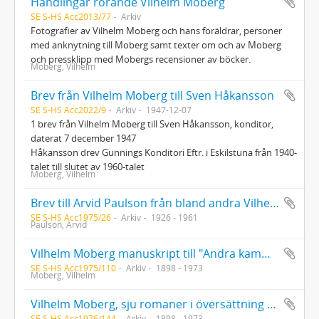
Handlingar rörande Vilhelm Moberg
SE S-HS Acc2013/77
Arkiv
Fotografier av Vilhelm Moberg och hans föräldrar, personer
med anknytning till Moberg samt texter om och av Moberg
och pressklipp med Mobergs recensioner av böcker.
Moberg, Vilhelm
Brev från Vilhelm Moberg till Sven Håkansson
SE S-HS Acc2022/9
Arkiv
1947-12-07
1 brev från Vilhelm Moberg till Sven Håkansson, konditor,
daterat 7 december 1947
Håkansson drev Gunnings Konditori Eftr. i Eskilstuna från 1940-
talet till slutet av 1960-talet
Moberg, Vilhelm
Brev till Arvid Paulson från bland andra Vilhelm Moberg samt tidningsurklipp
SE S-HS Acc1975/26
Arkiv
1926 - 1961
Paulson, Arvid
Vilhelm Moberg manuskript till "Andra kammaren uti Gustaf III:s sängkammare"
SE S-HS Acc1975/110
Arkiv
1898 - 1973
Moberg, Vilhelm
Vilhelm Moberg, sju romaner i översättning till engelska, tyska, finska, danska och tjeckiska med dedikation av Moberg till Hans G. Westerlund
SE S-HS Acc1976/144
Arkiv
1898 - 1973