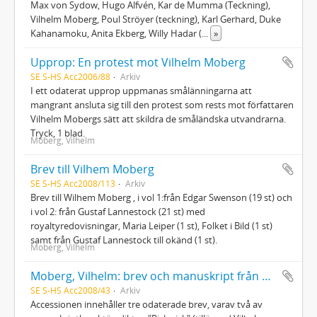
Max von Sydow, Hugo Alfvén, Kar de Mumma (Teckning),
Vilhelm Moberg, Poul Ströyer (teckning), Karl Gerhard, Duke
Kahanamoku, Anita Ekberg, Willy Hadar (
...
»
Upprop: En protest mot Vilhelm Moberg
SE S-HS Acc2006/88
Arkiv
I ett odaterat upprop uppmanas smålänningarna att
mangrant ansluta sig till den protest som rests mot författaren
Vilhelm Mobergs sätt att skildra de småländska utvandrarna.
Tryck, 1 blad.
Moberg, Vilhelm
Brev till Vilhem Moberg
SE S-HS Acc2008/113
Arkiv
Brev till Wilhem Moberg , i vol 1:från Edgar Swenson (19 st) och
i vol 2: från Gustaf Lannestock (21 st) med
royaltyredovisningar, Maria Leiper (1 st), Folket i Bild (1 st)
samt från Gustaf Lannestock till okänd (1 st).
Moberg, Vilhelm
Moberg, Vilhelm: brev och manuskript från Nils Ferlin
SE S-HS Acc2008/43
Arkiv
Accessionen innehåller tre odaterade brev, varav två av