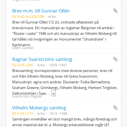
Brev m.m. till Gunnar Ollén
SE S-HS Acc2001/98
Arkiv
Brev till Gunnar Ollén (12 st), ordnade alfabetiskt på
brevskrivare. Ett manuskript av Ingemar Bergman till artikel i
"Röster i radio" 1946 och ett manuskript av Vilhelm Moberg till
tal hållet vid invigningen av monumentet "Utvandrare" i
Karlshamn.
Ollén, Gunnar
Ragnar Svanströms samling
SE S-HS L205
Arkiv
1929--1987
Brevsamling: korrespondens med diverse personer, brev till
och från Vilhelm Moberg, brev till Greta Svanström.
Manuskript: egna och andras. Dossierer: Folke Bernadotte,
Graham Greene, Grimbergs, Vilhelm Moberg, Herbert Tingsten,
Valkommittén i Saar,
...
»
Svanström, Ragnar
Vilhelm Mobergs samling
SE S-HS L172
Arkiv
1913--1998
Samlingen innehåller en stor mängd brev, många föredrag och
annat material där bl. a. Mobergs arbetsbibliotek ingår (41