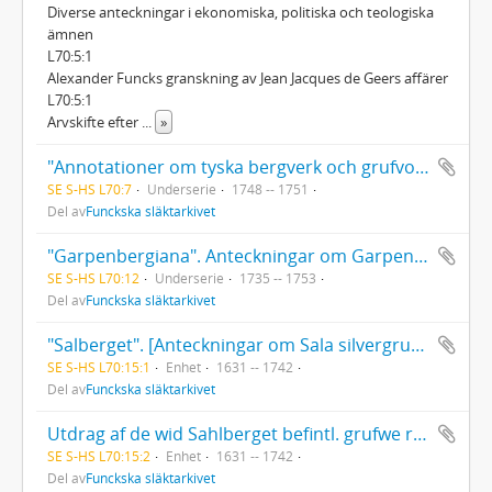
Diverse anteckningar i ekonomiska, politiska och teologiska
ämnen
L70:5:1
Alexander Funcks granskning av Jean Jacques de Geers affärer
L70:5:1
Arvskifte efter
...
»
"Annotationer om tyska bergverk och grufvor".
SE S-HS L70:7
Underserie
1748 -- 1751
Del av
Funckska släktarkivet
"Garpenbergiana". Anteckningar om Garpenbergs kopparverk.
SE S-HS L70:12
Underserie
1735 -- 1753
Del av
Funckska släktarkivet
"Salberget". [Anteckningar om Sala silvergruva 1740].
SE S-HS L70:15:1
Enhet
1631 -- 1742
Del av
Funckska släktarkivet
Utdrag af de wid Sahlberget befintl. grufwe relationer med register.
SE S-HS L70:15:2
Enhet
1631 -- 1742
Del av
Funckska släktarkivet