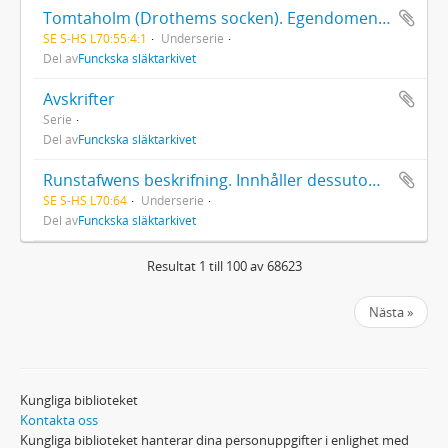
Tomtaholm (Drothems socken). Egendomen Tomtaholm med underlydande gårdar köptes av bergsrådet Alexander Funck 1770. Den bundna volymen inleds med en historisk beskrivning av egendomen gjord av Gustaf Johan Funck. Nr 1 i samma volym är ett brev från Johan Banér (1596-1641) till översten Otto von Sack, 06.07.1637
SE S-HS L70:55:4:1
Underserie
Del av
Funckska släktarkivet
Avskrifter
Serie
Del av
Funckska släktarkivet
Runstafwens beskrifning. Innhåller dessutom 1 brev (1968) till Olof von Feilitzen.
SE S-HS L70:64
Underserie
Del av
Funckska släktarkivet
Resultat 1 till 100 av 68623
Nästa »
Kungliga biblioteket
Kontakta oss
Kungliga biblioteket hanterar dina personuppgifter i enlighet med