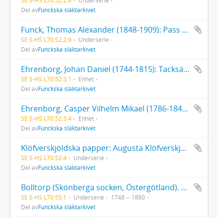
Del av
Funckska släktarkivet
Funck, Thomas Alexander (1848-1909): Pass 05.07.1873. Brev, 1 st., 1880, till Th. A. Funck
SE S-HS L70:52:2:9
Underserie
Del av
Funckska släktarkivet
Ehrenborg, Johan Daniel (1744-1815): Tacksägelse 1815. Bouppteckning. Arvskifte
SE S-HS L70:52:3:1
Enhet
Del av
Funckska släktarkivet
Ehrenborg, Casper Vilhelm Mikael (1786-1844): Brev från Gustaf Ehrenborg (1795-1858), 1 st., 1845
SE S-HS L70:52:3:4
Enhet
Del av
Funckska släktarkivet
Klöfverskjöldska papper: Augusta Klöfverskjöld (1799-1814), Räkenskaper för tiden 1810-1814,, uppsatta av O. J. Risellschöld. - Carl Klöfverskjöld (1797-1879), 2 handlingar rörande kapten Carl Klöfverskjölds affärer [varav den ena uppsatt av Fredrik Aleander Funck].
SE S-HS L70:52:4
Underserie
Del av
Funckska släktarkivet
Bolltorp (Skönberga socken, Östergötland). Köpt 1815 av Gustaf Johan Funck. Köpebrev, inteckningar.
SE S-HS L70:55:1
Underserie
1748 -- 1880
Del av
Funckska släktarkivet