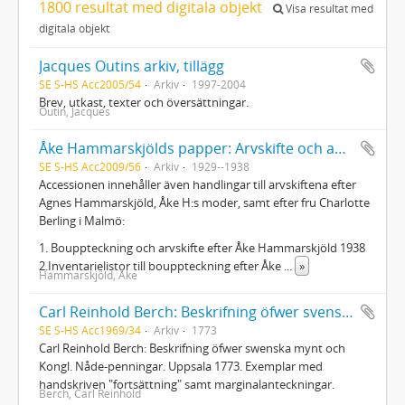
1800 resultat med digitala objekt
Visa resultat med
digitala objekt
Jacques Outins arkiv, tillägg
SE S-HS Acc2005/54
Arkiv
1997-2004
Brev, utkast, texter och översättningar.
Outin, Jacques
Åke Hammarskjölds papper: Arvskifte och andra juridiska handlingar
SE S-HS Acc2009/56
Arkiv
1929--1938
Accessionen innehåller även handlingar till arvskiftena efter
Agnes Hammarskjöld, Åke H:s moder, samt efter fru Charlotte
Berling i Malmö:
1. Bouppteckning och arvskifte efter Åke Hammarskjöld 1938
2.Inventarielistor till bouppteckning efter Åke
...
»
Hammarskjöld, Åke
Carl Reinhold Berch: Beskrifning öfwer svenska mynt...
SE S-HS Acc1969/34
Arkiv
1773
Carl Reinhold Berch: Beskrifning öfwer swenska mynt och
Kongl. Nåde-penningar. Uppsala 1773. Exemplar med
handskriven "fortsättning" samt marginalanteckningar.
Berch, Carl Reinhold