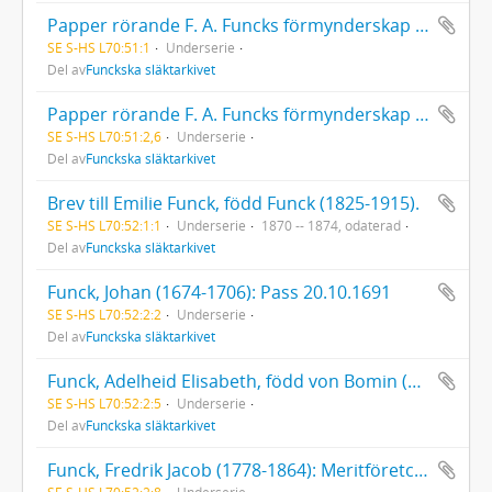
Papper rörande F. A. Funcks förmynderskap för Svante Banér
SE S-HS L70:51:1
Underserie
Del av
Funckska släktarkivet
Papper rörande F. A. Funcks förmynderskap för August Thollander (1841-1930)
SE S-HS L70:51:2,6
Underserie
Del av
Funckska släktarkivet
Brev till Emilie Funck, född Funck (1825-1915).
SE S-HS L70:52:1:1
Underserie
1870 -- 1874, odaterad
Del av
Funckska släktarkivet
Funck, Johan (1674-1706): Pass 20.10.1691
SE S-HS L70:52:2:2
Underserie
Del av
Funckska släktarkivet
Funck, Adelheid Elisabeth, född von Bomin (1718-1778): Begravningsverser vid hennes jordfästning 1778
SE S-HS L70:52:2:5
Underserie
Del av
Funckska släktarkivet
Funck, Fredrik Jacob (1778-1864): Meritföretckning (1807). Brev (1858-1862) från och till Fredrik Jacob Funck.
SE S-HS L70:52:2:8
Underserie