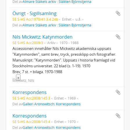
Del av
Almare Stäkets arkiv : Släkten Björnstjerna
Övrigt - Sigillsamling
SE S-HS Acc1970/41:3:4:24b
Enhet
u.å.
Del av
Almare Stäkets arkiv : Släkten Björnstjerna
Nils Mickwitz: Katynmorden
SE S-HS Acc2009/3
Arkiv
1970 - 1988
Accessionen innehåller Nils Mickwitz akademiska uppsats
"Katynmorden", samt brev, tryck, pressklipp och fotografier.
Manuskript: "Katynmorden". Uppsats i historia framlagd vid
Stockholms universitet. 22 blad (s. 1-19). 1970
Brev, 7 st. + bilaga. 1970-1988
...
»
Mickwitz, Nils
Korrespondens
SE S-HS Acc2008/145:3
Enhet
1969
Del av
Galleri Aronowitsch: Korrespondens
Korrespondens
SE S-HS Acc2008/145:4
Enhet
1970
Del av
Galleri Aronowitsch: Korrespondens