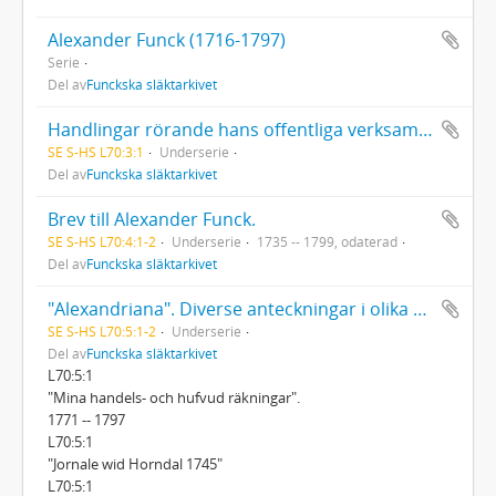
Alexander Funck (1716-1797)
Serie
Del av
Funckska släktarkivet
Handlingar rörande hans offentliga verksamhet: Anteckningar om bergmästareförrättningar i Södermanland, Östergötland och Småland
SE S-HS L70:3:1
Underserie
Del av
Funckska släktarkivet
Brev till Alexander Funck.
SE S-HS L70:4:1-2
Underserie
1735 -- 1799, odaterad
Del av
Funckska släktarkivet
"Alexandriana". Diverse anteckningar i olika ämnen. Tom 1-2. 2 band
SE S-HS L70:5:1-2
Underserie
Del av
Funckska släktarkivet
L70:5:1
"Mina handels- och hufvud räkningar".
1771 -- 1797
L70:5:1
"Jornale wid Horndal 1745"
L70:5:1