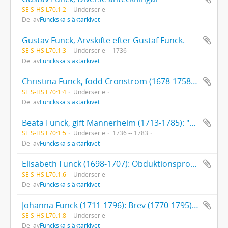
SE S-HS L70:1:2
Underserie
Del av
Funckska släktarkivet
Gustav Funck, Arvskifte efter Gustaf Funck.
SE S-HS L70:1:3
Underserie
1736
Del av
Funckska släktarkivet
Christina Funck, född Cronström (1678-1758): 1 brev till Christina Funck (1736). Testamente (1744). Diverse papper rörande Christina Funcks sterbhus
SE S-HS L70:1:4
Underserie
Del av
Funckska släktarkivet
Beata Funck, gift Mannerheim (1713-1785): "Förteckning på det doter Beata Funck hafwet bekommit till medgift utur huset d 1 Decemb. 1736". [Uppsatt av Christina Funck, född Cronström.]. Testamente (1775). Brev till Beata Funck, 6 st. (1783).
SE S-HS L70:1:5
Underserie
1736 -- 1783
Del av
Funckska släktarkivet
Elisabeth Funck (1698-1707): Obduktionsprotokoll av provinsialläkare Per Elfving
SE S-HS L70:1:6
Underserie
Del av
Funckska släktarkivet
Johanna Funck (1711-1796): Brev (1770-1795) till Johanna Funck. Franska skrivövningar av Johanna Funck. Fröken Johanna Funck, Räkenskaper, bouppteckning med mera
SE S-HS L70:1:8
Underserie
Del av
Funckska släktarkivet