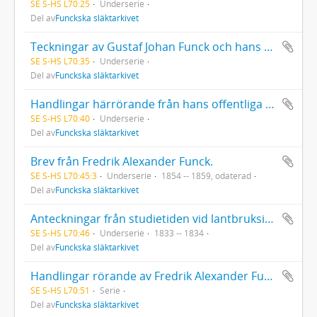
SE S-HS L70:25
Underserie
Del av
Funckska släktarkivet
Teckningar av Gustaf Johan Funck och hans hustru Caroline Ehrenborg
SE S-HS L70:35
Underserie
Del av
Funckska släktarkivet
Handlingar härrörande från hans offentliga verksamhet: handlingar rörande Göta kanal. [Fredrik Alexander Funck var direktör för Östra distriktet 1863-1874.]
SE S-HS L70:40
Underserie
Del av
Funckska släktarkivet
Brev från Fredrik Alexander Funck.
SE S-HS L70:45:3
Underserie
1854 -- 1859, odaterad
Del av
Funckska släktarkivet
Anteckningar från studietiden vid lantbruksinstitutet i Möglin i Preussen.
SE S-HS L70:46
Underserie
1833 -- 1834
Del av
Funckska släktarkivet
Handlingar rörande av Fredrik Alexander Funck omhänderhavda förmyndarskap: Svante Banér, Caroline Funck, Gustaf Otto Funck, August, Wilhelm och Emilie Thollander, Ella Nejdel, Hedda Gustafva von Yhlen
SE S-HS L70:51
Serie
Del av
Funckska släktarkivet