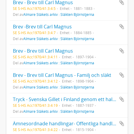
Brev - Brev till Carl Magnus
SE S-HS Acc1970/41:3:4:5
Enhet
1881- 1883
Del av
Almare Stäkets arkiv : Släkten Björnstjerna
Brev -Brev till Carl Magnus
SE S-HS Acc1970/41:3:4:7
Enhet
1884-1885
Del av
Almare Stäkets arkiv : Släkten Björnstjerna
Brev - Brev till Carl Magnus
SE S-HS Acc1970/41:3:4:11
Enhet
1897-1904
Del av
Almare Stäkets arkiv : Släkten Björnstjerna
Brev - Brev till Carl Magnus - Familj och släkt
SE S-HS Acc1970/41:3:4:12
Enhet
1898-1904
Del av
Almare Stäkets arkiv : Släkten Björnstjerna
Tryck - Svenska Gillet i Finland genom ett halvt sekel
SE S-HS Acc1970/41:3:4:19
Enhet
1887-1937
Del av
Almare Stäkets arkiv : Släkten Björnstjerna
Ämnesordnade handlingar- Offentliga handlingar
SE S-HS Acc1970/41:3:4:22
Enhet
1815-1904