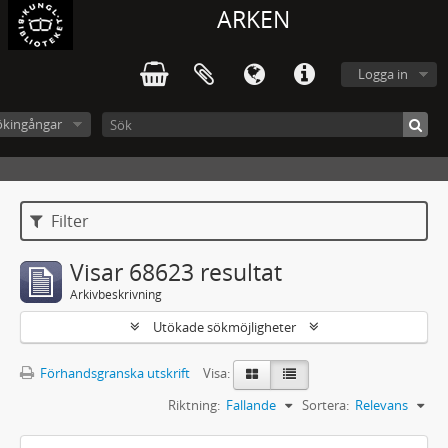
ARKEN
Logga in
ökingångar
Filter
Visar 68623 resultat
Arkivbeskrivning
Utökade sökmöjligheter
Förhandsgranska utskrift
Visa:
Riktning:
Fallande
Sortera:
Relevans