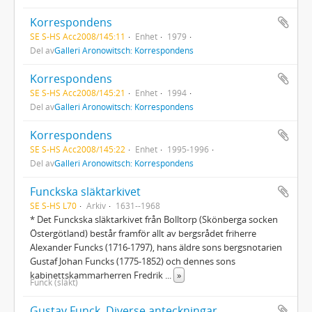
Korrespondens
SE S-HS Acc2008/145:11
Enhet
1979
Del av
Galleri Aronowitsch: Korrespondens
Korrespondens
SE S-HS Acc2008/145:21
Enhet
1994
Del av
Galleri Aronowitsch: Korrespondens
Korrespondens
SE S-HS Acc2008/145:22
Enhet
1995-1996
Del av
Galleri Aronowitsch: Korrespondens
Funckska släktarkivet
SE S-HS L70
Arkiv
1631--1968
* Det Funckska släktarkivet från Bolltorp (Skönberga socken
Östergötland) består framför allt av bergsrådet friherre
Alexander Funcks (1716-1797), hans äldre sons bergsnotarien
Gustaf Johan Funcks (1775-1852) och dennes sons
kabinettskammarherren Fredrik
...
»
Funck (släkt)
Gustav Funck, Diverse anteckningar