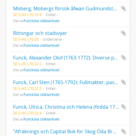
Moberg, Mobergs försök åfwan Gudmundstorpet på stadsens utmark
SE S-HS L70:15:9
Enhet
Del av
Funckska släktarkivet
Ritningar och stadsvyer
SE S-HS L70:20
Underserie
Del av
Funckska släktarkivet
Funck, Alexander Olof (1763-1772): Diverse papper
SE S-HS L70:22:2
Enhet
Del av
Funckska släktarkivet
Funck, Carl Sten (1765-1792): Fullmakter, pass, räkenskaper, dagboksanteckningar; fadern Alexander Funcks föreskrifter om hans studier och uppfostran med mera. Brev (1780-1785, odaterad) till och från Carl Sten Funck.
SE S-HS L70:22:3
Enhet
Del av
Funckska släktarkivet
Funck, Ulrica, Christina och Helena (födda 1769, 1771 respektive 1772. Alla döda 1775), Diverse papper
SE S-HS L70:22:4
Enhet
Del av
Funckska släktarkivet
"Afräknings och Capital Bok för Skog Öda Bruk Åhr 1797". [Räkenskaper för ett fingerat bruk för övnings skull uppställda av Gustaf Johan Funck.]