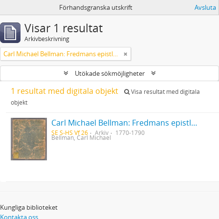
Förhandsgranska utskrift
Avsluta
Visar 1 resultat
Arkivbeskrivning
Carl Michael Bellman: Fredmans epistlar [Nechers ex.]. Ep. 1-50
Utökade sökmöjligheter
1 resultat med digitala objekt
Visa resultat med digitala
objekt
Carl Michael Bellman: Fredmans epistlar [Nechers ex.]. Ep. 1-50
SE S-HS Vf 26
Arkiv
1770-1790
Bellman, Carl Michael
Kungliga biblioteket
Kontakta oss