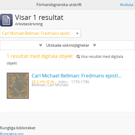
Förhandsgranska utskrift
Avsluta
Visar 1 resultat
Arkivbeskrivning
Carl Michael Bellman: Fredmans epistlar [Nechers ex.]. Ep. 1-50
Utökade sökmöjligheter
1 resultat med digitala objekt
Visa resultat med digitala
objekt
Carl Michael Bellman: Fredmans epistlar [Nechers ex.]. Ep. 1-50
SE S-HS Vf 26
Arkiv
1770-1790
Bellman, Carl Michael
Kungliga biblioteket
Kontakta oss