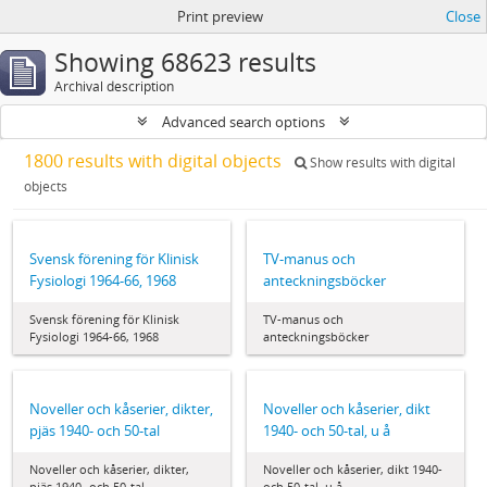
Print preview
Close
Showing 68623 results
Archival description
Advanced search options
1800 results with digital objects
Show results with digital
objects
Svensk förening för Klinisk
TV-manus och
Fysiologi 1964‐66, 1968
anteckningsböcker
Svensk förening för Klinisk
TV-manus och
Fysiologi 1964‐66, 1968
anteckningsböcker
Noveller och kåserier, dikter,
Noveller och kåserier, dikt
pjäs 1940- och 50-tal
1940- och 50-tal, u å
Noveller och kåserier, dikter,
Noveller och kåserier, dikt 1940-
pjäs 1940- och 50-tal
och 50-tal, u å