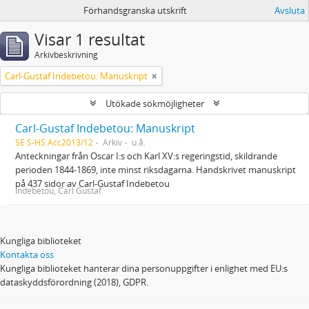
Förhandsgranska utskrift
Avsluta
Visar 1 resultat
Arkivbeskrivning
Carl-Gustaf Indebetou: Manuskript
Utökade sökmöjligheter
Carl-Gustaf Indebetou: Manuskript
SE S-HS Acc2013/12
Arkiv
u.å.
Anteckningar från Oscar I:s och Karl XV:s regeringstid, skildrande
perioden 1844-1869, inte minst riksdagarna. Handskrivet manuskript
på 437 sidor av Carl-Gustaf Indebetou
Indebetou, Carl Gustaf
Kungliga biblioteket
Kontakta oss
Kungliga biblioteket hanterar dina personuppgifter i enlighet med EU:s
dataskyddsförordning (2018), GDPR.