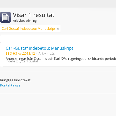
Visar 1 resultat
Arkivbeskrivning
Carl-Gustaf Indebetou: Manuskript
Carl-Gustaf Indebetou: Manuskript
SE S-HS Acc2013/12
Arkiv
u.å.
Anteckningar från Oscar I:s och Karl XV:s regeringstid, skildrande peri
Indebetou, Carl Gustaf
Kungliga biblioteket
Kontakta oss