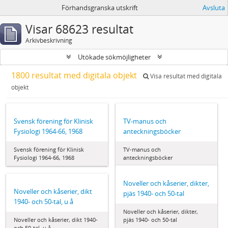
Förhandsgranska utskrift
Avsluta
Visar 68623 resultat
Arkivbeskrivning
Utökade sökmöjligheter
1800 resultat med digitala objekt
Visa resultat med digitala
objekt
Svensk förening för Klinisk
TV-manus och
Fysiologi 1964‐66, 1968
anteckningsböcker
Svensk förening för Klinisk
TV-manus och
Fysiologi 1964‐66, 1968
anteckningsböcker
Noveller och kåserier, dikter,
Noveller och kåserier, dikt
pjäs 1940- och 50-tal
1940- och 50-tal, u å
Noveller och kåserier, dikter,
Noveller och kåserier, dikt 1940-
pjäs 1940- och 50-tal
och 50-tal, u å