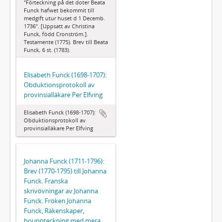
"Förteckning på det doter Beata
Funck hafwet bekommit till
medgift utur huset d 1 Decemb.
1736". [Uppsatt av Christina
Funck, född Cronström.].
Testamente (1775). Brev till Beata
Funck, 6 st. (1783).
Elisabeth Funck (1698-1707):
Obduktionsprotokoll av
provinsialläkare Per Elfving
Elisabeth Funck (1698-1707):
Obduktionsprotokoll av
provinsialläkare Per Elfving
Johanna Funck (1711-1796):
Brev (1770-1795) till Johanna
Funck. Franska
skrivövningar av Johanna
Funck. Fröken Johanna
Funck, Räkenskaper,
bouppteckning med mera