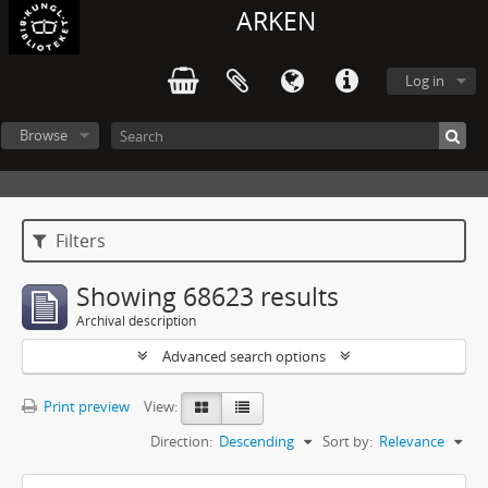
ARKEN
Log in
Browse
Filters
Showing 68623 results
Archival description
Advanced search options
Print preview
View:
Direction:
Descending
Sort by:
Relevance