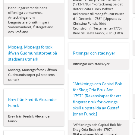
(1713-1785): "Förteckning på det
Handlingar rörande hans
doter Beata Funck hafwet
offentliga verksamhet:
bekommit till medgift utur huset
Anteckningar om
d 1 Decemb. 1736". [Uppsatt av
bergmästareförrättningar i
Christina Funck, född
Södermanland, Östergötland
Cronström.]. Testamente (1775).
och Småland
Brev till Beata Funck, 6 st. (1783).
Moberg, Mobergs försök
åfwan Gudmundstorpet på
Ritningar och stadsvyer
stadsens utmark
Ritningar och stadsvyer
Moberg, Mobergs försök åfwan
Gudmundstorpet på stadsens
utmark
"Afräknings och Capital Bok
för Skog Öda Bruk Åhr
1797". [Räkenskaper för ett
Brev från Fredrik Alexander
fingerat bruk för övnings
Funck.
skull uppställda av Gustaf
Johan Funck.]
Brev från Fredrik Alexander
Funck.
"Afräknings och Capital Bok för
Skog Öda Bruk Åhr 1797".
[Räkenskaper för ett fingerat