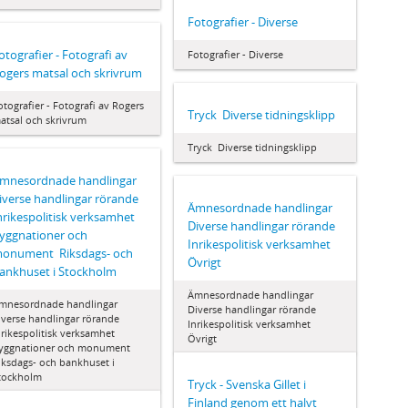
Fotografier - Diverse
otografier - Fotografi av
Fotografier - Diverse
ogers matsal och skrivrum
otografier - Fotografi av Rogers
Tryck  Diverse tidningsklipp
atsal och skrivrum
Tryck  Diverse tidningsklipp
mnesordnade handlingar 
iverse handlingar rörande
Ämnesordnade handlingar 
nrikespolitisk verksamhet 
Diverse handlingar rörande
yggnationer och
Inrikespolitisk verksamhet 
onument  Riksdags- och
Övrigt
ankhuset i Stockholm
Ämnesordnade handlingar 
mnesordnade handlingar 
Diverse handlingar rörande
iverse handlingar rörande
Inrikespolitisk verksamhet 
nrikespolitisk verksamhet 
Övrigt
yggnationer och monument 
iksdags- och bankhuset i
tockholm
Tryck - Svenska Gillet i
Finland genom ett halvt