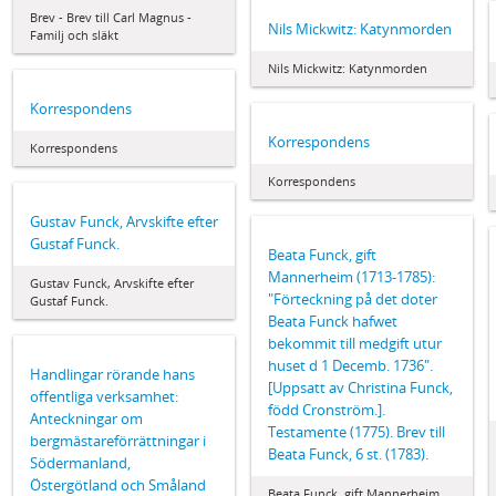
Brev - Brev till Carl Magnus -
Nils Mickwitz: Katynmorden
Familj och släkt
Nils Mickwitz: Katynmorden
Korrespondens
Korrespondens
Korrespondens
Korrespondens
Gustav Funck, Arvskifte efter
Gustaf Funck.
Beata Funck, gift
Mannerheim (1713-1785):
Gustav Funck, Arvskifte efter
"Förteckning på det doter
Gustaf Funck.
Beata Funck hafwet
bekommit till medgift utur
huset d 1 Decemb. 1736".
Handlingar rörande hans
[Uppsatt av Christina Funck,
offentliga verksamhet:
född Cronström.].
Anteckningar om
Testamente (1775). Brev till
bergmästareförrättningar i
Beata Funck, 6 st. (1783).
Södermanland,
Östergötland och Småland
Beata Funck, gift Mannerheim