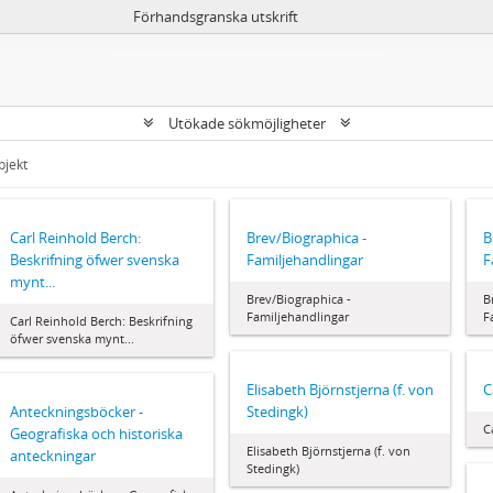
Förhandsgranska utskrift
Utökade sökmöjligheter
bjekt
Carl Reinhold Berch:
Brev/Biographica -
B
Beskrifning öfwer svenska
Familjehandlingar
F
mynt...
Brev/Biographica -
B
Familjehandlingar
F
Carl Reinhold Berch: Beskrifning
öfwer svenska mynt...
Elisabeth Björnstjerna (f. von
C
Anteckningsböcker -
Stedingk)
C
Geografiska och historiska
Elisabeth Björnstjerna (f. von
anteckningar
Stedingk)