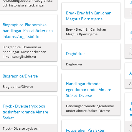
Anteckningsböcker - Geografiska
B
och historiska anteckningar
Brev - Brev från Carl Johan
B
Magnus Björnstjerna
Biographica  Ekonomiska
Brev - Brev från Carl Johan
handlingar  Kassaböcker och
B
Magnus Björnstjerna
inkomst/utgiftsböcker
h
Biographica  Ekonomiska
B
handlingar  Kassaböcker och
Dagböcker
h
inkomst/utgiftsböcker
Dagböcker
A
Biographica/Diverse
Handlingar rörande
A
Biographica/Diverse
egendomar under Almare
Stäket  Diverse
H
Tryck - Diverse tryck och
Handlingar rörande egendomar
e
under Almare Stäket  Diverse
tidskrifter rörande Almare
s
Stäket
H
Tryck - Diverse tryck och
Fotografier  På släkten
u