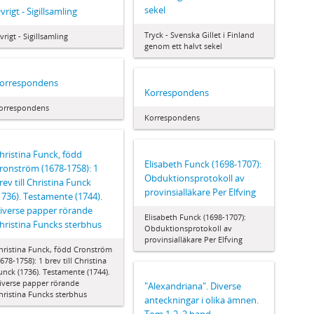
sekel
vrigt - Sigillsamling
Tryck - Svenska Gillet i Finland
vrigt - Sigillsamling
genom ett halvt sekel
orrespondens
Korrespondens
orrespondens
Korrespondens
hristina Funck, född
Elisabeth Funck (1698-1707):
ronström (1678-1758): 1
Obduktionsprotokoll av
rev till Christina Funck
provinsialläkare Per Elfving
1736). Testamente (1744).
iverse papper rörande
Elisabeth Funck (1698-1707):
hristina Funcks sterbhus
Obduktionsprotokoll av
provinsialläkare Per Elfving
hristina Funck, född Cronström
1678-1758): 1 brev till Christina
unck (1736). Testamente (1744).
iverse papper rörande
"Alexandriana". Diverse
hristina Funcks sterbhus
anteckningar i olika ämnen.