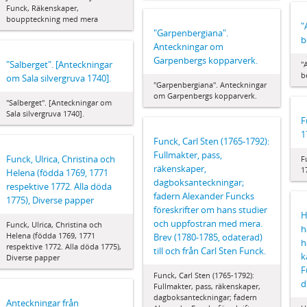
Funck, Räkenskaper,
bouppteckning med mera
"
"Garpenbergiana".
b
Anteckningar om
Garpenbergs kopparverk.
"Salberget". [Anteckningar
"
b
om Sala silvergruva 1740].
"Garpenbergiana". Anteckningar
om Garpenbergs kopparverk.
"Salberget". [Anteckningar om
Sala silvergruva 1740].
F
1
Funck, Carl Sten (1765-1792):
Fullmakter, pass,
Funck, Ulrica, Christina och
F
räkenskaper,
1
Helena (födda 1769, 1771
dagboksanteckningar;
respektive 1772. Alla döda
fadern Alexander Funcks
1775), Diverse papper
föreskrifter om hans studier
H
och uppfostran med mera.
Funck, Ulrica, Christina och
h
Helena (födda 1769, 1771
Brev (1780-1785, odaterad)
h
respektive 1772. Alla döda 1775),
till och från Carl Sten Funck.
k
Diverse papper
F
Funck, Carl Sten (1765-1792):
d
Fullmakter, pass, räkenskaper,
dagboksanteckningar; fadern
Anteckningar från