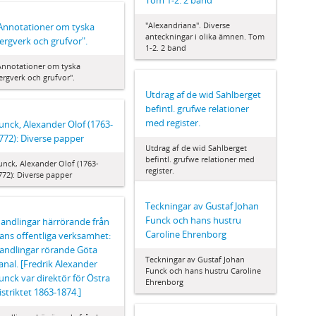
Tom 1-2. 2 band
"Alexandriana". Diverse
Annotationer om tyska
anteckningar i olika ämnen. Tom
ergverk och grufvor".
1-2. 2 band
Annotationer om tyska
ergverk och grufvor".
Utdrag af de wid Sahlberget
befintl. grufwe relationer
med register.
unck, Alexander Olof (1763-
772): Diverse papper
Utdrag af de wid Sahlberget
befintl. grufwe relationer med
unck, Alexander Olof (1763-
register.
772): Diverse papper
Teckningar av Gustaf Johan
Funck och hans hustru
andlingar härrörande från
Caroline Ehrenborg
ans offentliga verksamhet:
andlingar rörande Göta
Teckningar av Gustaf Johan
anal. [Fredrik Alexander
Funck och hans hustru Caroline
unck var direktör för Östra
Ehrenborg
istriktet 1863-1874.]