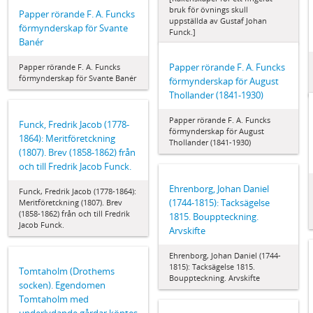
bruk för övnings skull
Papper rörande F. A. Funcks
uppställda av Gustaf Johan
förmynderskap för Svante
Funck.]
Banér
Papper rörande F. A. Funcks
Papper rörande F. A. Funcks
förmynderskap för Svante Banér
förmynderskap för August
Thollander (1841-1930)
Papper rörande F. A. Funcks
Funck, Fredrik Jacob (1778-
förmynderskap för August
1864): Meritföretckning
Thollander (1841-1930)
(1807). Brev (1858-1862) från
och till Fredrik Jacob Funck.
Ehrenborg, Johan Daniel
Funck, Fredrik Jacob (1778-1864):
(1744-1815): Tacksägelse
Meritföretckning (1807). Brev
(1858-1862) från och till Fredrik
1815. Bouppteckning.
Jacob Funck.
Arvskifte
Ehrenborg, Johan Daniel (1744-
1815): Tacksägelse 1815.
Tomtaholm (Drothems
Bouppteckning. Arvskifte
socken). Egendomen
Tomtaholm med