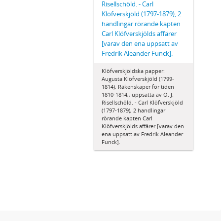
Risellschöld. - Carl
Klöfverskjöld (1797-1879), 2
handlingar rörande kapten
Carl Klöfverskjölds affärer
[varav den ena uppsatt av
Fredrik Aleander Funck].
Klöfverskjöldska papper:
Augusta Klöfverskjöld (1799-
1814), Räkenskaper för tiden
1810-1814,, uppsatta av O. J.
Risellschöld. - Carl Klöfverskjöld
(1797-1879), 2 handlingar
rörande kapten Carl
Klöfverskjölds affärer [varav den
ena uppsatt av Fredrik Aleander
Funck].