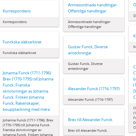
Ämnesordnade handlingar-
Ö
Korrespondens
Offentliga handlingar
Ö
Korrespondens
Ämnesordnade handlingar-
Offentliga handlingar
K
Funckska släktarkivet
Gustav Funck, Diverse
K
anteckningar
Funckska släktarkivet
Gustav Funck, Diverse
C
anteckningar
Johanna Funck (1711-1796):
C
Brev (1770-1795) till Johanna
b
Funck. Franska
(
Alexander Funck (1716-1797)
skrivövningar av Johanna
D
Funck. Fröken Johanna
C
Alexander Funck (1716-1797)
Funck, Räkenskaper,
C
bouppteckning med mera
(
F
Brev till Alexander Funck.
Johanna Funck (1711-1796): Brev
D
(1770-1795) till Johanna Funck.
C
Franska skrivövningar av
Brev till Alexander Funck.
Johanna Funck. Fröken Johanna