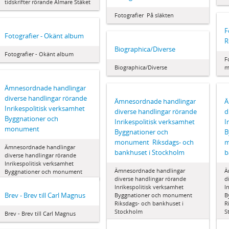
tidskrifter rörande Almare Stäket
Fotografier  På släkten
F
Fotografier - Okänt album
R
Biographica/Diverse
Fotografier - Okänt album
F
Biographica/Diverse
m
Ämnesordnade handlingar 
diverse handlingar rörande
Ämnesordnade handlingar 
Ä
Inrikespolitisk verksamhet 
diverse handlingar rörande
d
Byggnationer och
Inrikespolitisk verksamhet 
I
monument
Byggnationer och
B
monument  Riksdags- och
m
Ämnesordnade handlingar 
bankhuset i Stockholm
b
diverse handlingar rörande
Inrikespolitisk verksamhet 
Ämnesordnade handlingar 
Ä
Byggnationer och monument
diverse handlingar rörande
d
Inrikespolitisk verksamhet 
I
Brev - Brev till Carl Magnus
Byggnationer och monument 
B
Riksdags- och bankhuset i
R
Stockholm
S
Brev - Brev till Carl Magnus