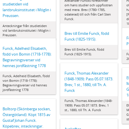
Alexander Funcks föreskrifter
H
studietiden vid
om hans studier och uppfostran
o
lantbruksinstitutet i Möglin i
med mera. Brev (1780-1785,
h
odaterad) till och från Carl Sten
[
Preussen.
Funck.
d
1
Anteckningar från studietiden
vid lantbruksinstitutet i Möglin i
Brev till Emilie Funck, född
Preussen.
F
Funck (1825-1915).
P
Funck, Adelheid Elisabeth,
Brev till Emilie Funck, född
född von Bomin (1718-1778):
Funck (1825-1915).
F
2
Begravningsverser vid
hennes jordfästning 1778
Funck, Thomas Alexander
Funck, Adelheid Elisabeth, född
E
(1848-1909): Pass 05.07.1873.
von Bomin (1718-1778):
M
Brev, 1 st., 1880, till Th. A.
Begravningsverser vid hennes
G
jordfästning 1778
Funck
1
Funck, Thomas Alexander (1848-
1909): Pass 05.07.1873. Brev, 1
E
Bolltorp (Skönberga socken,
st., 1880, till Th. A. Funck
M
Östergötland). Köpt 1815 av
G
s
Gustaf Johan Funck.
Köpebrev, inteckningar.