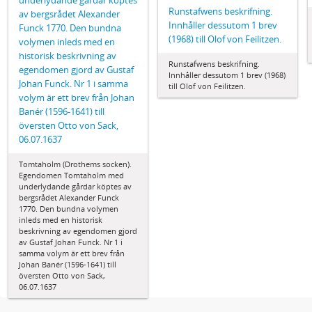
underlydande gårdar köptes
Runstafwens beskrifning.
av bergsrådet Alexander
Innhåller dessutom 1 brev
Funck 1770. Den bundna
(1968) till Olof von Feilitzen.
volymen inleds med en
historisk beskrivning av
Runstafwens beskrifning.
egendomen gjord av Gustaf
Innhåller dessutom 1 brev (1968)
Johan Funck. Nr 1 i samma
till Olof von Feilitzen.
volym är ett brev från Johan
Banér (1596-1641) till
översten Otto von Sack,
06.07.1637
Tomtaholm (Drothems socken).
Egendomen Tomtaholm med
underlydande gårdar köptes av
bergsrådet Alexander Funck
1770. Den bundna volymen
inleds med en historisk
beskrivning av egendomen gjord
av Gustaf Johan Funck. Nr 1 i
samma volym är ett brev från
Johan Banér (1596-1641) till
översten Otto von Sack,
06.07.1637