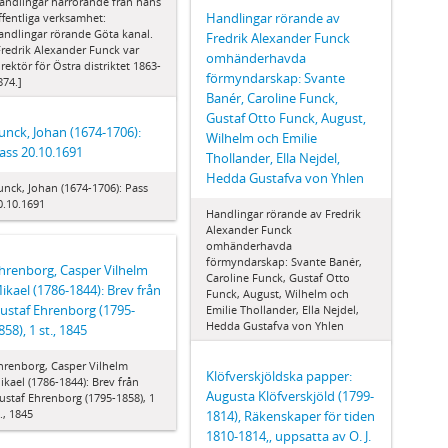
andlingar härrörande från hans
Handlingar rörande av
ffentliga verksamhet:
andlingar rörande Göta kanal.
Fredrik Alexander Funck
Fredrik Alexander Funck var
omhänderhavda
irektör för Östra distriktet 1863-
förmyndarskap: Svante
874.]
Banér, Caroline Funck,
Gustaf Otto Funck, August,
unck, Johan (1674-1706):
Wilhelm och Emilie
ass 20.10.1691
Thollander, Ella Nejdel,
Hedda Gustafva von Yhlen
unck, Johan (1674-1706): Pass
0.10.1691
Handlingar rörande av Fredrik
Alexander Funck
omhänderhavda
förmyndarskap: Svante Banér,
hrenborg, Casper Vilhelm
Caroline Funck, Gustaf Otto
ikael (1786-1844): Brev från
Funck, August, Wilhelm och
ustaf Ehrenborg (1795-
Emilie Thollander, Ella Nejdel,
Hedda Gustafva von Yhlen
858), 1 st., 1845
hrenborg, Casper Vilhelm
Klöfverskjöldska papper:
ikael (1786-1844): Brev från
Augusta Klöfverskjöld (1799-
ustaf Ehrenborg (1795-1858), 1
t., 1845
1814), Räkenskaper för tiden
1810-1814,, uppsatta av O. J.