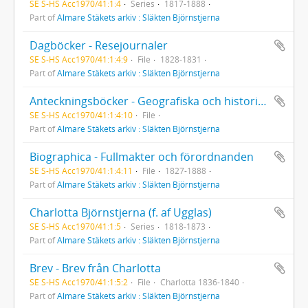
SE S-HS Acc1970/41:1:4
Series
1817-1888
Part of
Almare Stäkets arkiv : Släkten Björnstjerna
Dagböcker - Resejournaler
SE S-HS Acc1970/41:1:4:9
File
1828-1831
Part of
Almare Stäkets arkiv : Släkten Björnstjerna
Anteckningsböcker - Geografiska och historiska anteckningar
SE S-HS Acc1970/41:1:4:10
File
Part of
Almare Stäkets arkiv : Släkten Björnstjerna
Biographica - Fullmakter och förordnanden
SE S-HS Acc1970/41:1:4:11
File
1827-1888
Part of
Almare Stäkets arkiv : Släkten Björnstjerna
Charlotta Björnstjerna (f. af Ugglas)
SE S-HS Acc1970/41:1:5
Series
1818-1873
Part of
Almare Stäkets arkiv : Släkten Björnstjerna
Brev - Brev från Charlotta
SE S-HS Acc1970/41:1:5:2
File
Charlotta 1836-1840
Part of
Almare Stäkets arkiv : Släkten Björnstjerna