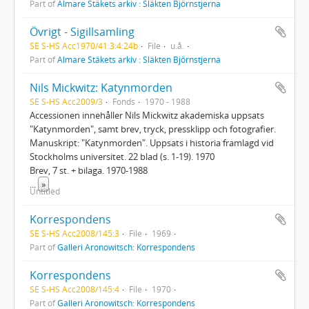
Part of
Almare Stäkets arkiv : Släkten Björnstjerna
Övrigt - Sigillsamling
SE S-HS Acc1970/41:3:4:24b
File
u.å.
Part of
Almare Stäkets arkiv : Släkten Björnstjerna
Nils Mickwitz: Katynmorden
SE S-HS Acc2009/3
Fonds
1970 - 1988
Accessionen innehåller Nils Mickwitz akademiska uppsats
"Katynmorden", samt brev, tryck, pressklipp och fotografier.
Manuskript: "Katynmorden". Uppsats i historia framlagd vid
Stockholms universitet. 22 blad (s. 1-19). 1970
Brev, 7 st. + bilaga. 1970-1988
...
»
Untitled
Korrespondens
SE S-HS Acc2008/145:3
File
1969
Part of
Galleri Aronowitsch: Korrespondens
Korrespondens
SE S-HS Acc2008/145:4
File
1970
Part of
Galleri Aronowitsch: Korrespondens