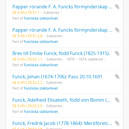
Papper rörande F. A. Funcks förmynderskap för Svante Banér
SE S-HS L70:51:1
Subseries
Part of
Funckska släktarkivet
Papper rörande F. A. Funcks förmynderskap för August Thollander (1841-1930)
SE S-HS L70:51:2,6
Subseries
Part of
Funckska släktarkivet
Brev till Emilie Funck, född Funck (1825-1915).
SE S-HS L70:52:1:1
Subseries
1870 -- 1874, odaterad
Part of
Funckska släktarkivet
Funck, Johan (1674-1706): Pass 20.10.1691
SE S-HS L70:52:2:2
Subseries
Part of
Funckska släktarkivet
Funck, Adelheid Elisabeth, född von Bomin (1718-1778): Begravningsverser vid hennes jordfästning 1778
SE S-HS L70:52:2:5
Subseries
Part of
Funckska släktarkivet
Funck, Fredrik Jacob (1778-1864): Meritföretckning (1807). Brev (1858-1862) från och till Fredrik Jacob Funck.
SE S-HS L70:52:2:8
Subseries