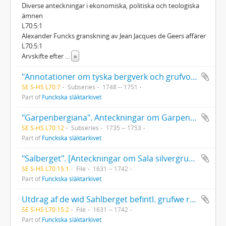
Diverse anteckningar i ekonomiska, politiska och teologiska
ämnen
L70:5:1
Alexander Funcks granskning av Jean Jacques de Geers affärer
L70:5:1
Arvskifte efter
...
»
"Annotationer om tyska bergverk och grufvor".
SE S-HS L70:7
Subseries
1748 -- 1751
Part of
Funckska släktarkivet
"Garpenbergiana". Anteckningar om Garpenbergs kopparverk.
SE S-HS L70:12
Subseries
1735 -- 1753
Part of
Funckska släktarkivet
"Salberget". [Anteckningar om Sala silvergruva 1740].
SE S-HS L70:15:1
File
1631 -- 1742
Part of
Funckska släktarkivet
Utdrag af de wid Sahlberget befintl. grufwe relationer med register.
SE S-HS L70:15:2
File
1631 -- 1742
Part of
Funckska släktarkivet