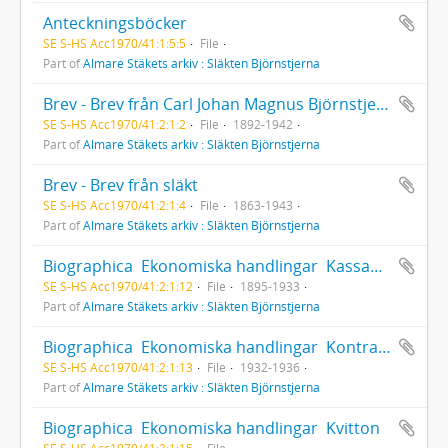
Anteckningsböcker
SE S-HS Acc1970/41:1:5:5
File
Part of
Almare Stäkets arkiv : Släkten Björnstjerna
Brev - Brev från Carl Johan Magnus Björnstjerna
SE S-HS Acc1970/41:2:1:2
File
1892-1942
Part of
Almare Stäkets arkiv : Släkten Björnstjerna
Brev - Brev från släkt
SE S-HS Acc1970/41:2:1:4
File
1863-1943
Part of
Almare Stäkets arkiv : Släkten Björnstjerna
Biographica  Ekonomiska handlingar  Kassaböcker och inkomst/utgiftsböcker
SE S-HS Acc1970/41:2:1:12
File
1895-1933
Part of
Almare Stäkets arkiv : Släkten Björnstjerna
Biographica  Ekonomiska handlingar  Kontraböcker
SE S-HS Acc1970/41:2:1:13
File
1932-1936
Part of
Almare Stäkets arkiv : Släkten Björnstjerna
Biographica  Ekonomiska handlingar  Kvitton
SE S-HS Acc1970/41:2:1:15
File