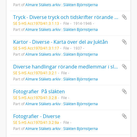
Part of
Almare Stäkets arkiv : Släkten Björnstjerna
Tryck - Diverse tryck och tidskrifter rörande Almare Stäket
SE S-HS Acc1970/41:3:1:13
File
1914-1946
Part of
Almare Stäkets arkiv : Släkten Björnstjerna
Kartor - Diverse - Karta över del av Juktån
SE S-HS Acc1970/41:3:1:17
File
1937
Part of
Almare Stäkets arkiv : Släkten Björnstjerna
Diverse handlingar rörande medlemmar i släkten Björnstjerna  akter med personliga handlingar
SE S-HS Acc1970/41:3:2:1
File
Part of
Almare Stäkets arkiv : Släkten Björnstjerna
Fotografier  På släkten
SE S-HS Acc1970/41:3:2:8
File
Part of
Almare Stäkets arkiv : Släkten Björnstjerna
Fotografier - Diverse
SE S-HS Acc1970/41:3:2:9a
File
Part of
Almare Stäkets arkiv : Släkten Björnstjerna