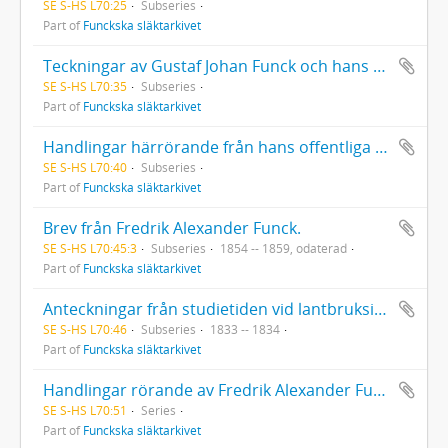
SE S-HS L70:25
Subseries
Part of
Funckska släktarkivet
Teckningar av Gustaf Johan Funck och hans hustru Caroline Ehrenborg
SE S-HS L70:35
Subseries
Part of
Funckska släktarkivet
Handlingar härrörande från hans offentliga verksamhet: handlingar rörande Göta kanal. [Fredrik Alexander Funck var direktör för Östra distriktet 1863-1874.]
SE S-HS L70:40
Subseries
Part of
Funckska släktarkivet
Brev från Fredrik Alexander Funck.
SE S-HS L70:45:3
Subseries
1854 -- 1859, odaterad
Part of
Funckska släktarkivet
Anteckningar från studietiden vid lantbruksinstitutet i Möglin i Preussen.
SE S-HS L70:46
Subseries
1833 -- 1834
Part of
Funckska släktarkivet
Handlingar rörande av Fredrik Alexander Funck omhänderhavda förmyndarskap: Svante Banér, Caroline Funck, Gustaf Otto Funck, August, Wilhelm och Emilie Thollander, Ella Nejdel, Hedda Gustafva von Yhlen
SE S-HS L70:51
Series
Part of
Funckska släktarkivet