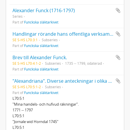
Alexander Funck (1716-1797)
Series
Part of
Funckska släktarkivet
Handlingar rörande hans offentliga verksamhet: Anteckningar om bergmästareförrättningar i Södermanland, Östergötland och Småland
SE S-HS L70:3:1
Subseries
Part of
Funckska släktarkivet
Brev till Alexander Funck.
SE S-HS L70:4:1-2
Subseries
1735 -- 1799, odaterad
Part of
Funckska släktarkivet
"Alexandriana". Diverse anteckningar i olika ämnen. Tom 1-2. 2 band
SE S-HS L70:5:1-2
Subseries
Part of
Funckska släktarkivet
L70:5:1
"Mina handels- och hufvud räkningar".
1771 -- 1797
L70:5:1
"Jornale wid Horndal 1745"
L70:5:1