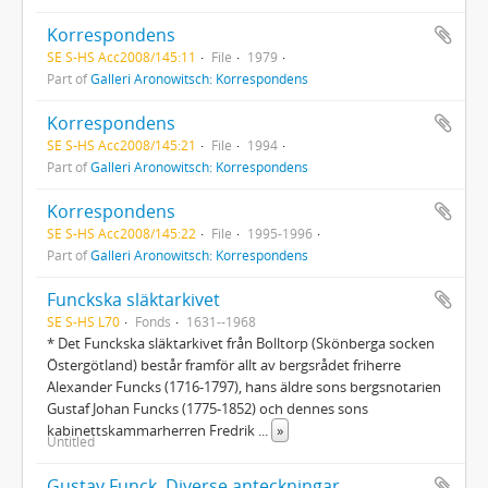
Korrespondens
SE S-HS Acc2008/145:11
File
1979
Part of
Galleri Aronowitsch: Korrespondens
Korrespondens
SE S-HS Acc2008/145:21
File
1994
Part of
Galleri Aronowitsch: Korrespondens
Korrespondens
SE S-HS Acc2008/145:22
File
1995-1996
Part of
Galleri Aronowitsch: Korrespondens
Funckska släktarkivet
SE S-HS L70
Fonds
1631--1968
* Det Funckska släktarkivet från Bolltorp (Skönberga socken
Östergötland) består framför allt av bergsrådet friherre
Alexander Funcks (1716-1797), hans äldre sons bergsnotarien
Gustaf Johan Funcks (1775-1852) och dennes sons
kabinettskammarherren Fredrik
...
»
Untitled
Gustav Funck, Diverse anteckningar