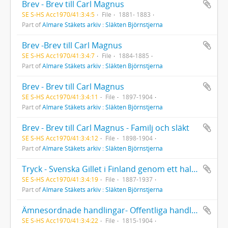
Brev - Brev till Carl Magnus
SE S-HS Acc1970/41:3:4:5
File
1881- 1883
Part of
Almare Stäkets arkiv : Släkten Björnstjerna
Brev -Brev till Carl Magnus
SE S-HS Acc1970/41:3:4:7
File
1884-1885
Part of
Almare Stäkets arkiv : Släkten Björnstjerna
Brev - Brev till Carl Magnus
SE S-HS Acc1970/41:3:4:11
File
1897-1904
Part of
Almare Stäkets arkiv : Släkten Björnstjerna
Brev - Brev till Carl Magnus - Familj och släkt
SE S-HS Acc1970/41:3:4:12
File
1898-1904
Part of
Almare Stäkets arkiv : Släkten Björnstjerna
Tryck - Svenska Gillet i Finland genom ett halvt sekel
SE S-HS Acc1970/41:3:4:19
File
1887-1937
Part of
Almare Stäkets arkiv : Släkten Björnstjerna
Ämnesordnade handlingar- Offentliga handlingar
SE S-HS Acc1970/41:3:4:22
File
1815-1904