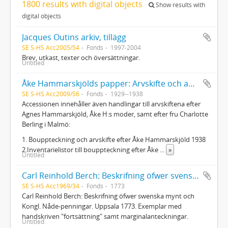
1800 results with digital objects
Show results with
digital objects
Jacques Outins arkiv, tillägg
SE S-HS Acc2005/54
Fonds
1997-2004
Brev, utkast, texter och översättningar.
Untitled
Åke Hammarskjölds papper: Arvskifte och andra juridiska handlingar
SE S-HS Acc2009/56
Fonds
1929--1938
Accessionen innehåller även handlingar till arvskiftena efter
Agnes Hammarskjöld, Åke H:s moder, samt efter fru Charlotte
Berling i Malmö:
1. Bouppteckning och arvskifte efter Åke Hammarskjöld 1938
2.Inventarielistor till bouppteckning efter Åke
...
»
Untitled
Carl Reinhold Berch: Beskrifning öfwer svenska mynt...
SE S-HS Acc1969/34
Fonds
1773
Carl Reinhold Berch: Beskrifning öfwer swenska mynt och
Kongl. Nåde-penningar. Uppsala 1773. Exemplar med
handskriven "fortsättning" samt marginalanteckningar.
Untitled