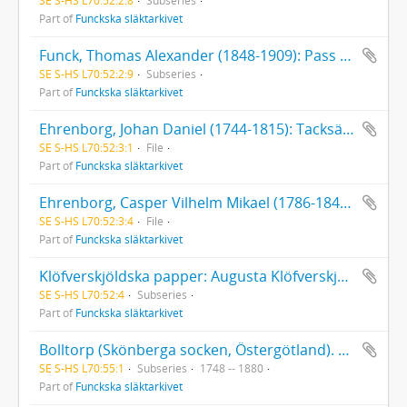
Part of
Funckska släktarkivet
Funck, Thomas Alexander (1848-1909): Pass 05.07.1873. Brev, 1 st., 1880, till Th. A. Funck
SE S-HS L70:52:2:9
Subseries
Part of
Funckska släktarkivet
Ehrenborg, Johan Daniel (1744-1815): Tacksägelse 1815. Bouppteckning. Arvskifte
SE S-HS L70:52:3:1
File
Part of
Funckska släktarkivet
Ehrenborg, Casper Vilhelm Mikael (1786-1844): Brev från Gustaf Ehrenborg (1795-1858), 1 st., 1845
SE S-HS L70:52:3:4
File
Part of
Funckska släktarkivet
Klöfverskjöldska papper: Augusta Klöfverskjöld (1799-1814), Räkenskaper för tiden 1810-1814,, uppsatta av O. J. Risellschöld. - Carl Klöfverskjöld (1797-1879), 2 handlingar rörande kapten Carl Klöfverskjölds affärer [varav den ena uppsatt av Fredrik Aleander Funck].
SE S-HS L70:52:4
Subseries
Part of
Funckska släktarkivet
Bolltorp (Skönberga socken, Östergötland). Köpt 1815 av Gustaf Johan Funck. Köpebrev, inteckningar.
SE S-HS L70:55:1
Subseries
1748 -- 1880
Part of
Funckska släktarkivet