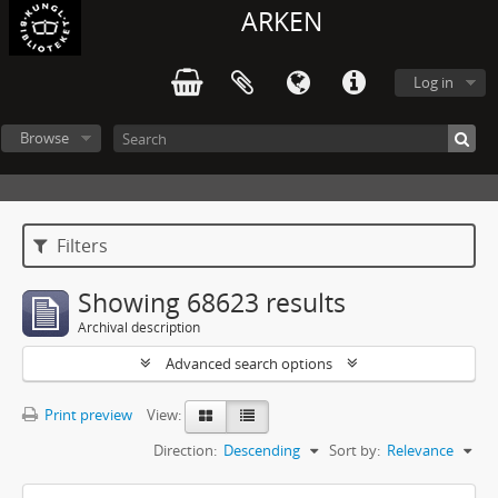
ARKEN
Log in
Browse
Filters
Showing 68623 results
Archival description
Advanced search options
Print preview
View:
Direction:
Descending
Sort by:
Relevance