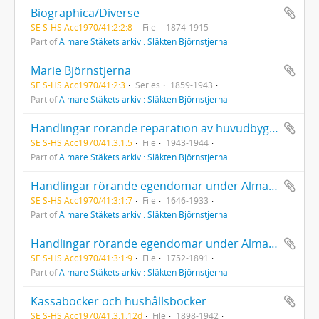
Biographica/Diverse
SE S-HS Acc1970/41:2:2:8
File
1874-1915
Part of
Almare Stäkets arkiv : Släkten Björnstjerna
Marie Björnstjerna
SE S-HS Acc1970/41:2:3
Series
1859-1943
Part of
Almare Stäkets arkiv : Släkten Björnstjerna
Handlingar rörande reparation av huvudbyggnaden
SE S-HS Acc1970/41:3:1:5
File
1943-1944
Part of
Almare Stäkets arkiv : Släkten Björnstjerna
Handlingar rörande egendomar under Almare Stäket  Diverse
SE S-HS Acc1970/41:3:1:7
File
1646-1933
Part of
Almare Stäkets arkiv : Släkten Björnstjerna
Handlingar rörande egendomar under Almare stäket  Diverse
SE S-HS Acc1970/41:3:1:9
File
1752-1891
Part of
Almare Stäkets arkiv : Släkten Björnstjerna
Kassaböcker och hushållsböcker
SE S-HS Acc1970/41:3:1:12d
File
1898-1942