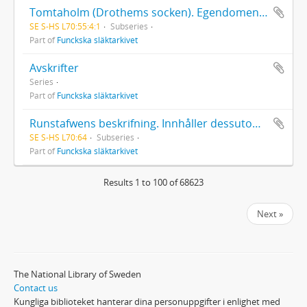
Tomtaholm (Drothems socken). Egendomen Tomtaholm med underlydande gårdar köptes av bergsrådet Alexander Funck 1770. Den bundna volymen inleds med en historisk beskrivning av egendomen gjord av Gustaf Johan Funck. Nr 1 i samma volym är ett brev från Johan Banér (1596-1641) till översten Otto von Sack, 06.07.1637
SE S-HS L70:55:4:1
Subseries
Part of
Funckska släktarkivet
Avskrifter
Series
Part of
Funckska släktarkivet
Runstafwens beskrifning. Innhåller dessutom 1 brev (1968) till Olof von Feilitzen.
SE S-HS L70:64
Subseries
Part of
Funckska släktarkivet
Results 1 to 100 of 68623
Next »
The National Library of Sweden
Contact us
Kungliga biblioteket hanterar dina personuppgifter i enlighet med