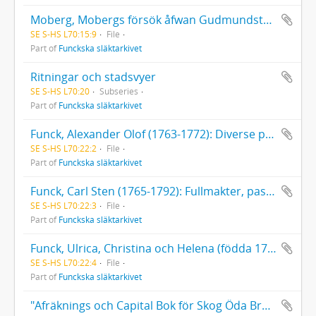
Moberg, Mobergs försök åfwan Gudmundstorpet på stadsens utmark
SE S-HS L70:15:9
File
Part of
Funckska släktarkivet
Ritningar och stadsvyer
SE S-HS L70:20
Subseries
Part of
Funckska släktarkivet
Funck, Alexander Olof (1763-1772): Diverse papper
SE S-HS L70:22:2
File
Part of
Funckska släktarkivet
Funck, Carl Sten (1765-1792): Fullmakter, pass, räkenskaper, dagboksanteckningar; fadern Alexander Funcks föreskrifter om hans studier och uppfostran med mera. Brev (1780-1785, odaterad) till och från Carl Sten Funck.
SE S-HS L70:22:3
File
Part of
Funckska släktarkivet
Funck, Ulrica, Christina och Helena (födda 1769, 1771 respektive 1772. Alla döda 1775), Diverse papper
SE S-HS L70:22:4
File
Part of
Funckska släktarkivet
"Afräknings och Capital Bok för Skog Öda Bruk Åhr 1797". [Räkenskaper för ett fingerat bruk för övnings skull uppställda av Gustaf Johan Funck.]