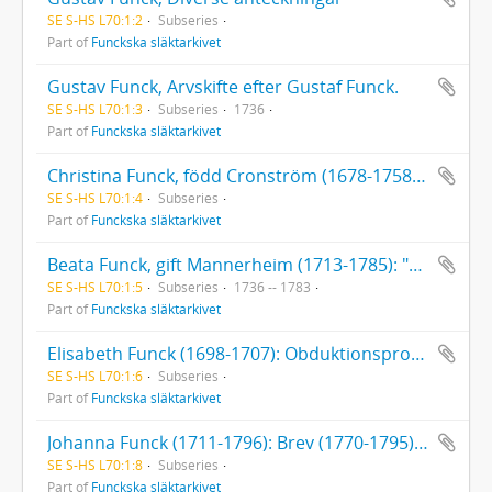
SE S-HS L70:1:2
Subseries
Part of
Funckska släktarkivet
Gustav Funck, Arvskifte efter Gustaf Funck.
SE S-HS L70:1:3
Subseries
1736
Part of
Funckska släktarkivet
Christina Funck, född Cronström (1678-1758): 1 brev till Christina Funck (1736). Testamente (1744). Diverse papper rörande Christina Funcks sterbhus
SE S-HS L70:1:4
Subseries
Part of
Funckska släktarkivet
Beata Funck, gift Mannerheim (1713-1785): "Förteckning på det doter Beata Funck hafwet bekommit till medgift utur huset d 1 Decemb. 1736". [Uppsatt av Christina Funck, född Cronström.]. Testamente (1775). Brev till Beata Funck, 6 st. (1783).
SE S-HS L70:1:5
Subseries
1736 -- 1783
Part of
Funckska släktarkivet
Elisabeth Funck (1698-1707): Obduktionsprotokoll av provinsialläkare Per Elfving
SE S-HS L70:1:6
Subseries
Part of
Funckska släktarkivet
Johanna Funck (1711-1796): Brev (1770-1795) till Johanna Funck. Franska skrivövningar av Johanna Funck. Fröken Johanna Funck, Räkenskaper, bouppteckning med mera
SE S-HS L70:1:8
Subseries
Part of
Funckska släktarkivet