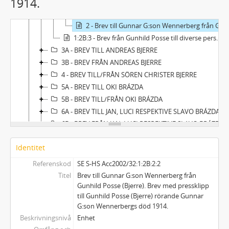
1914.
2 - Brev från Gunhild Posse till släkt
1 - Brev till Arvid Fredriksson Posse från Gunhild Posse (Bjerre).
2 - Brev till Gunnar G:son Wennerberg från Gunhild Posse (Bjerre). Brev med pressklipp till Gunhild Posse (Bjerre) rörande Gunnar G:son Wennerbergs död 1914.
1:2B:3 - Brev från Gunhild Posse till diverse personer
3A - BREV TILL ANDREAS BJERRE
3B - BREV FRÅN ANDREAS BJERRE
4 - BREV TILL/FRÅN SÖREN CHRISTER BJERRE
5A - BREV TILL OKI BRÁZDA
5B - BREV TILL/FRÅN OKI BRÁZDA
6A - BREV TILL JAN, LUCI RESPEKTIVE SLAVO BRÁZDA
6B - BREV FRÅN JAN, LUCI RESPEKTIVE SLAVO BRÁZDA
7 - BREV MELLAN ANDRA
Identitet
2 - BIOGRAPHICA
3 - MANUSKRIPT
Referenskod
SE S-HS Acc2002/32:1:2B:2:2
4 - ÄMNESORDNADE HANDLINGAR
Titel
Brev till Gunnar G:son Wennerberg från
5 - PRESSKLIPP
Gunhild Posse (Bjerre). Brev med pressklipp
till Gunhild Posse (Bjerre) rörande Gunnar
6 - VAKANT
G:son Wennerbergs död 1914.
7 - VARIA
Beskrivningsnivå
Enhet