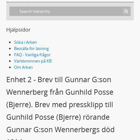
Hjälpsidor
Söka i Arken
Beställa för läsning
FAQ - Vanliga frågor
Världsminnen på KB
Om Arken
Enhet 2 - Brev till Gunnar G:son
Acc2002/32 - Amelie Posses samling
1 - BREVSAMLING
Wennerberg från Gunhild Posse
1A - BREV TILL AMELIE POSSE
(Bjerre). Brev med pressklipp till
1B - BREV TILL/FRÅN AMELIE POSSE
1C - BREV FRÅN AMELIE POSSE
Gunhild Posse (Bjerre) rörande
2A - BREV TILL GUNHILD POSSE (BJERRE)
2B - BREV FRÅN GUNHILD POSSE (BJERRE)
Gunnar G:son Wennerbergs död
1 - Brev från Gunhild Posse till Amelie Posse