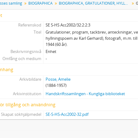
sses samling
BIOGRAPHICA
BIOGRAPHICA, GRATULATIONER, HYLLNINGAR M.M.
4 - ÄMNESORDNADE HANDLINGAR
5 - PRESSKLIPP
et
6 - VAKANT
Referenskod
SE S-HS Acc2002/32:2:2:3
7 - VARIA
Titel
Gratulationer, program, tackbrev, anteckningar, v
hyllningspoem av Karl Gerhard), fotografi, m.m. ti
1944 (60 år).
Beskrivningsnivå
Enhet
Omfång och medium
-
nhang
Arkivbildare
Posse, Amelie
(1884-1957)
Arkivinstitution
Handskriftssamlingen - Kungliga biblioteket
 för tillgång och användning
Skapat sökhjälpmedel
SE-S-HS-Acc2002-32.pdf