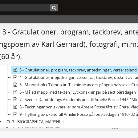
cc2002/32 - Amelie Posses samling
1 - BREVSAMLING
 3 - Gratulationer, program, tackbrev, ant
2 - BIOGRAPHICA
1 - BIOGRAPHICA, AMELIE POSSE ALLMÄNT
ingspoem av Karl Gerhard), fotografi, m.m.
2 - BIOGRAPHICA, GRATULATIONER, HYLLNINGAR M.M.
60 år).
1 - Förlovningsgratulationer till Amelie Posse och Andreas Bjerre 1902, telegram till Amelie Posses och Andreas Bjerres bröllop 1904, diverse från bröllopet (teckningar, spetsprover, i
2 - Gratulationer till Amelie Posses födelsedagar 1934 (50 år), 1942 
3 - Gratulationer, program, tackbrev, anteckningar, verser (bland annat hyllningspoem
4 - Gratulationer, inbjudningar, verser, tal, tackbrev, utskrift av r
5 - Minnesbok ("Femtio år. Till minne av det gångna halvseklet") som Amelie Posse fick i present av sina vänner på femtioår
6 - Målad mapp med texten "Lyckönskningar på sextioårsdagen". Innehåller
7 - Svensk Damtidnings Akademis pris till Amelie Posse 1947. "Minnesböcker" från
8 - Teckningar och akvareller som Amelie Posse fått av Greta, Vlada (Vladimir Vanek), Maren (?) samt osignerad
9 - Hyllning av okänd till Amelie Posse på födelsedagen 1916 (32 år). Hyllning till Amelie Posse på födelsedagen 1943. Födelsedagsgratulationer till 60-årsdagen, 1944. Hyllning till Amelie Posse 1948 av Sara Petrus (?). Gratulationer till AP:s 70-årsdag, 1954, samt diverse från
3 - BIOGRAPHICA, MARYHILL
4 - BIOGRAPHICA, ÖVRIGT
3 - MANUSKRIPT