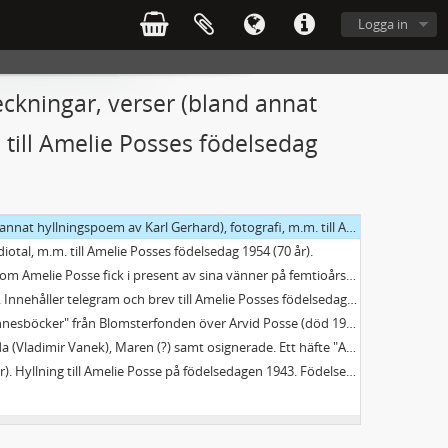
Logga in
eckningar, verser (bland annat
 till Amelie Posses födelsedag
nbjudningskort). Telegram till Amelie och Andreas Bjerre vid sonen Sören Christers födelse 1905 samt en teckning av Amelie Posse av Sören Christer vid 2 dagars ålder.
(58 år), 1949 (65 år).
 av Karl Gerhard), fotografi, m.m. till Amelie Posses födelsedag 1944 (60 år).
adiotal, m.m. till Amelie Posses födelsedag 1954 (70 år).
sdagen 1934. Boken har inklistrade foton och lappar, samt inskrivna årsvisa anteckningar av Amelie Posse själv.
 telegram och brev till Amelie Posses födelsedag 11 februari 1944.
 Blomsterfonden över Arvid Posse (död 1957) och Amelie Posse (död 1957).
e. Ett häfte "Amelie 1942" med verser, telegram och brev från 1940 och 1942 (troligen födelsedagar).
 sångerskan Spilgas "kavalkad" på Solliden den 11/2 1954. Handlingar rörande AP:s 70-årsdag. Hyllningar till Amelie Posse vid olika tillfällen. Diverse brev till Amelie Posse om hennes humor (troligen svar på en enkät, med anteckningar av Jan Brázda).