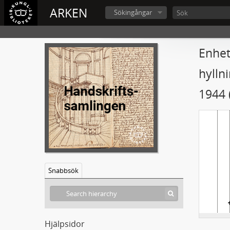
ARKEN
Sökingångar
A
Enhet
hylln
1944 (
Snabbsök
Hjälpsidor