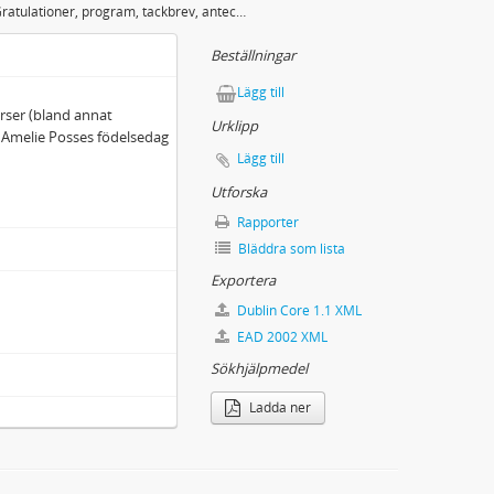
Gratulationer, program, tackbrev, anteckningar, verser (bland annat hyllningspoem av Karl Gerhard), fotografi, m.m. till Amelie Posses födelsedag 1944 (60 år).
Beställningar
Lägg till
erser (bland annat
Urklipp
ll Amelie Posses födelsedag
Lägg till
Utforska
Rapporter
Bläddra som lista
Exportera
Dublin Core 1.1 XML
EAD 2002 XML
Sökhjälpmedel
Ladda ner