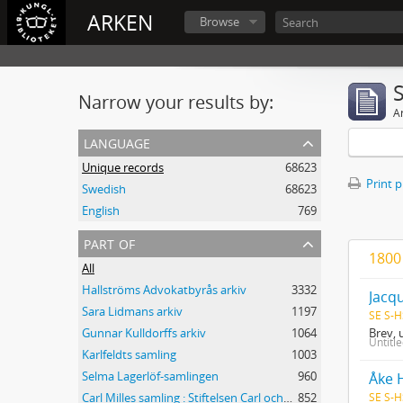
ARKEN
Browse
Narrow your results by:
Ar
language
Unique records
68623
Print 
Swedish
68623
English
769
part of
1800 
All
Hallströms Advokatbyrås arkiv
3332
Jacqu
Sara Lidmans arkiv
1197
SE S-H
Brev, 
Gunnar Kulldorffs arkiv
1064
Untitl
Karlfeldts samling
1003
Selma Lagerlöf-samlingen
960
Åke 
SE S-H
Carl Milles samling : Stiftelsen Carl och Olga Milles Lidingöhem
852