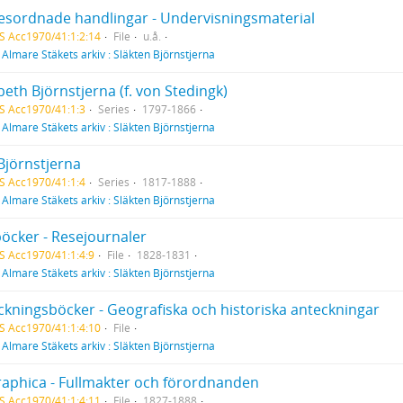
sordnade handlingar - Undervisningsmaterial
S Acc1970/41:1:2:14
File
u.å.
f
Almare Stäkets arkiv : Släkten Björnstjerna
beth Björnstjerna (f. von Stedingk)
S Acc1970/41:1:3
Series
1797-1866
f
Almare Stäkets arkiv : Släkten Björnstjerna
Björnstjerna
S Acc1970/41:1:4
Series
1817-1888
f
Almare Stäkets arkiv : Släkten Björnstjerna
öcker - Resejournaler
S Acc1970/41:1:4:9
File
1828-1831
f
Almare Stäkets arkiv : Släkten Björnstjerna
ckningsböcker - Geografiska och historiska anteckningar
S Acc1970/41:1:4:10
File
f
Almare Stäkets arkiv : Släkten Björnstjerna
raphica - Fullmakter och förordnanden
S Acc1970/41:1:4:11
File
1827-1888