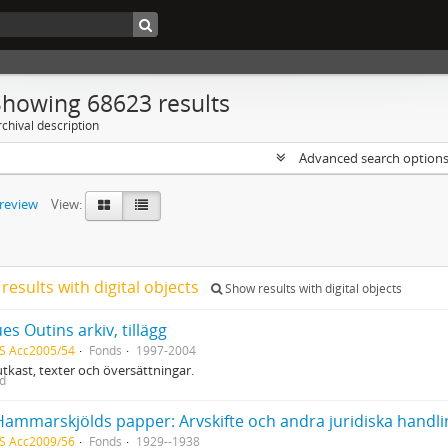
Showing 68623 results
chival description
Advanced search option
preview
View:
results with digital objects
Show results with digital objects
es Outins arkiv, tillägg
S Acc2005/54
Fonds
1997-2004
utkast, texter och översättningar.
ed
Hammarskjölds papper: Arvskifte och andra juridiska handli
S Acc2009/56
Fonds
1929--1938