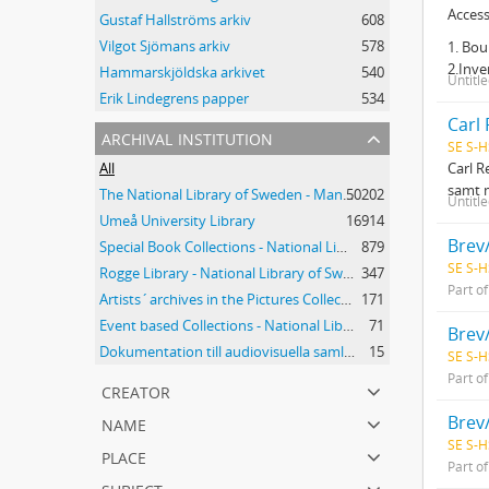
Access
Gustaf Hallströms arkiv
608
Vilgot Sjömans arkiv
578
1. Bou
2.Inve
Hammarskjöldska arkivet
540
Untitl
Erik Lindegrens papper
534
Carl 
archival institution
SE S-H
Carl R
All
samt 
The National Library of Sweden - Manuscripts Collections
50202
Untitl
Umeå University Library
16914
Brev
Special Book Collections - National Library of Sweden
879
SE S-H
Rogge Library - National Library of Sweden
347
Part o
Artists´archives in the Pictures Collection - National Library of Sweden
171
Event based Collections - National Library of Sweden
71
Brev
Dokumentation till audiovisuella samlingar - Kungliga biblioteket
15
SE S-H
Part o
creator
name
Brev
SE S-H
place
Part o
subject