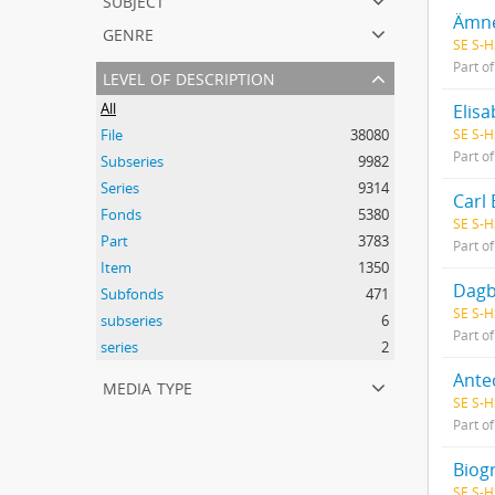
Ämne
genre
SE S-H
Part o
level of description
All
Elisa
SE S-H
File
38080
Part o
Subseries
9982
Series
9314
Carl 
Fonds
5380
SE S-H
Part
3783
Part o
Item
1350
Dagb
Subfonds
471
SE S-H
subseries
6
Part o
series
2
Ante
media type
SE S-H
Part o
Biog
SE S-H