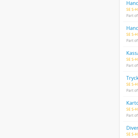
Hand
SE S-H
Part o
Hand
SE S-H
Part o
Kass
SE S-H
Part o
Tryck
SE S-H
Part o
Karto
SE S-H
Part o
Dive
SE S-H