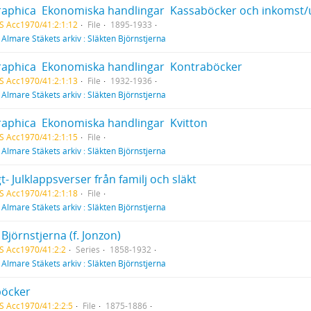
raphica  Ekonomiska handlingar  Kassaböcker och inkomst/
S Acc1970/41:2:1:12
File
1895-1933
f
Almare Stäkets arkiv : Släkten Björnstjerna
raphica  Ekonomiska handlingar  Kontraböcker
S Acc1970/41:2:1:13
File
1932-1936
f
Almare Stäkets arkiv : Släkten Björnstjerna
aphica  Ekonomiska handlingar  Kvitton
S Acc1970/41:2:1:15
File
f
Almare Stäkets arkiv : Släkten Björnstjerna
t- Julklappsverser från familj och släkt
S Acc1970/41:2:1:18
File
f
Almare Stäkets arkiv : Släkten Björnstjerna
 Björnstjerna (f. Jonzon)
S Acc1970/41:2:2
Series
1858-1932
f
Almare Stäkets arkiv : Släkten Björnstjerna
öcker
S Acc1970/41:2:2:5
File
1875-1886