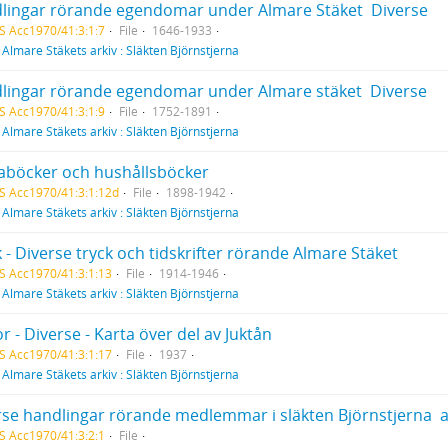
lingar rörande egendomar under Almare Stäket  Diverse
S Acc1970/41:3:1:7
File
1646-1933
f
Almare Stäkets arkiv : Släkten Björnstjerna
lingar rörande egendomar under Almare stäket  Diverse
S Acc1970/41:3:1:9
File
1752-1891
f
Almare Stäkets arkiv : Släkten Björnstjerna
aböcker och hushållsböcker
S Acc1970/41:3:1:12d
File
1898-1942
f
Almare Stäkets arkiv : Släkten Björnstjerna
 - Diverse tryck och tidskrifter rörande Almare Stäket
S Acc1970/41:3:1:13
File
1914-1946
f
Almare Stäkets arkiv : Släkten Björnstjerna
r - Diverse - Karta över del av Juktån
S Acc1970/41:3:1:17
File
1937
f
Almare Stäkets arkiv : Släkten Björnstjerna
rse handlingar rörande medlemmar i släkten Björnstjerna  
S Acc1970/41:3:2:1
File