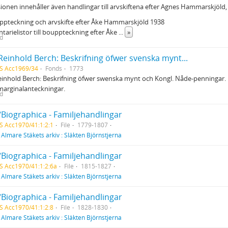
ionen innehåller även handlingar till arvskiftena efter Agnes Hammarskjöld,
ppteckning och arvskifte efter Åke Hammarskjöld 1938
ntarielistor till bouppteckning efter Åke
...
»
ed
Reinhold Berch: Beskrifning öfwer svenska mynt...
S Acc1969/34
Fonds
1773
einhold Berch: Beskrifning öfwer swenska mynt och Kongl. Nåde-penningar.
marginalanteckningar.
ed
/Biographica - Familjehandlingar
S Acc1970/41:1:2:1
File
1779-1807
f
Almare Stäkets arkiv : Släkten Björnstjerna
/Biographica - Familjehandlingar
S Acc1970/41:1:2:6a
File
1815-1827
f
Almare Stäkets arkiv : Släkten Björnstjerna
/Biographica - Familjehandlingar
S Acc1970/41:1:2:8
File
1828-1830
f
Almare Stäkets arkiv : Släkten Björnstjerna