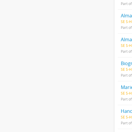
Part o
Alma
SE S-H
Part o
Alma
SE S-H
Part o
Biog
SE S-H
Part o
Mari
SE S-H
Part o
Hand
SE S-H
Part o