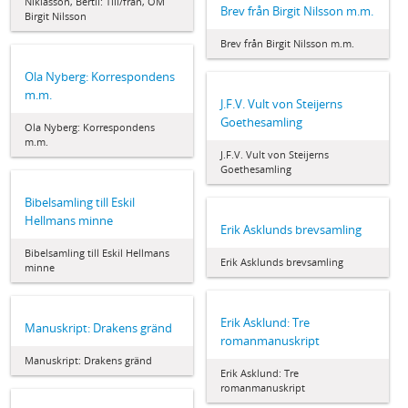
Niklasson, Bertil: Till/från, OM
Brev från Birgit Nilsson m.m.
Birgit Nilsson
Brev från Birgit Nilsson m.m.
Ola Nyberg: Korrespondens
m.m.
J.F.V. Vult von Steijerns
Goethesamling
Ola Nyberg: Korrespondens
m.m.
J.F.V. Vult von Steijerns
Goethesamling
Bibelsamling till Eskil
Hellmans minne
Erik Asklunds brevsamling
Bibelsamling till Eskil Hellmans
Erik Asklunds brevsamling
minne
Erik Asklund: Tre
Manuskript: Drakens gränd
romanmanuskript
Manuskript: Drakens gränd
Erik Asklund: Tre
romanmanuskript