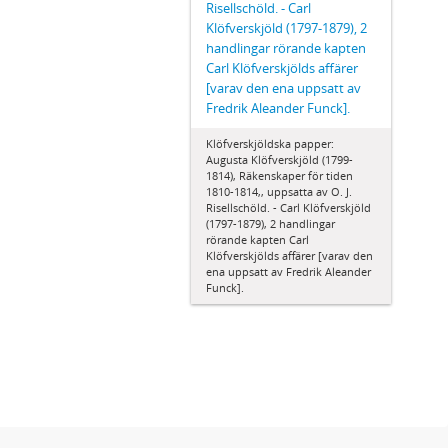
Risellschöld. - Carl
Klöfverskjöld (1797-1879), 2
handlingar rörande kapten
Carl Klöfverskjölds affärer
[varav den ena uppsatt av
Fredrik Aleander Funck].
Klöfverskjöldska papper:
Augusta Klöfverskjöld (1799-
1814), Räkenskaper för tiden
1810-1814,, uppsatta av O. J.
Risellschöld. - Carl Klöfverskjöld
(1797-1879), 2 handlingar
rörande kapten Carl
Klöfverskjölds affärer [varav den
ena uppsatt av Fredrik Aleander
Funck].