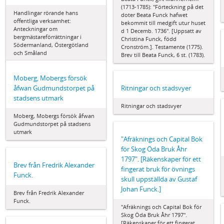
(1713-1785): "Förteckning på det
Handlingar rörande hans
doter Beata Funck hafwet
offentliga verksamhet:
bekommit till medgift utur huset
Anteckningar om
d 1 Decemb. 1736". [Uppsatt av
bergmästareförrättningar i
Christina Funck, född
Södermanland, Östergötland
Cronström.]. Testamente (1775).
och Småland
Brev till Beata Funck, 6 st. (1783).
Moberg, Mobergs försök
åfwan Gudmundstorpet på
Ritningar och stadsvyer
stadsens utmark
Ritningar och stadsvyer
Moberg, Mobergs försök åfwan
Gudmundstorpet på stadsens
utmark
"Afräknings och Capital Bok
för Skog Öda Bruk Åhr
1797". [Räkenskaper för ett
Brev från Fredrik Alexander
fingerat bruk för övnings
Funck.
skull uppställda av Gustaf
Johan Funck.]
Brev från Fredrik Alexander
Funck.
"Afräknings och Capital Bok för
Skog Öda Bruk Åhr 1797".
[Räkenskaper för ett fingerat