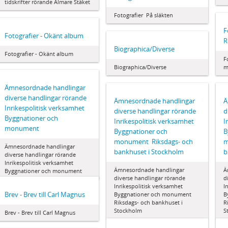
tidskrifter rörande Almare Stäket
Fotografier  På släkten
F
Fotografier - Okänt album
R
Biographica/Diverse
Fotografier - Okänt album
F
Biographica/Diverse
m
Ämnesordnade handlingar 
diverse handlingar rörande
Ämnesordnade handlingar 
Ä
Inrikespolitisk verksamhet 
diverse handlingar rörande
d
Byggnationer och
Inrikespolitisk verksamhet 
I
monument
Byggnationer och
B
monument  Riksdags- och
m
Ämnesordnade handlingar 
bankhuset i Stockholm
b
diverse handlingar rörande
Inrikespolitisk verksamhet 
Ämnesordnade handlingar 
Ä
Byggnationer och monument
diverse handlingar rörande
d
Inrikespolitisk verksamhet 
I
Brev - Brev till Carl Magnus
Byggnationer och monument 
B
Riksdags- och bankhuset i
R
Stockholm
S
Brev - Brev till Carl Magnus