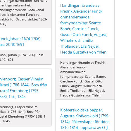
andlingar härrörande från hans
Handlingar rörande av
ffentliga verksamhet:
andlingar rörande Göta kanal.
Fredrik Alexander Funck
Fredrik Alexander Funck var
omhänderhavda
irektör för Östra distriktet 1863-
förmyndarskap: Svante
874.]
Banér, Caroline Funck,
Gustaf Otto Funck, August,
unck, Johan (1674-1706):
Wilhelm och Emilie
ass 20.10.1691
Thollander, Ella Nejdel,
Hedda Gustafva von Yhlen
unck, Johan (1674-1706): Pass
0.10.1691
Handlingar rörande av Fredrik
Alexander Funck
omhänderhavda
förmyndarskap: Svante Banér,
hrenborg, Casper Vilhelm
Caroline Funck, Gustaf Otto
ikael (1786-1844): Brev från
Funck, August, Wilhelm och
ustaf Ehrenborg (1795-
Emilie Thollander, Ella Nejdel,
Hedda Gustafva von Yhlen
858), 1 st., 1845
hrenborg, Casper Vilhelm
Klöfverskjöldska papper:
ikael (1786-1844): Brev från
Augusta Klöfverskjöld (1799-
ustaf Ehrenborg (1795-1858), 1
t., 1845
1814), Räkenskaper för tiden
1810-1814,, uppsatta av O. J.