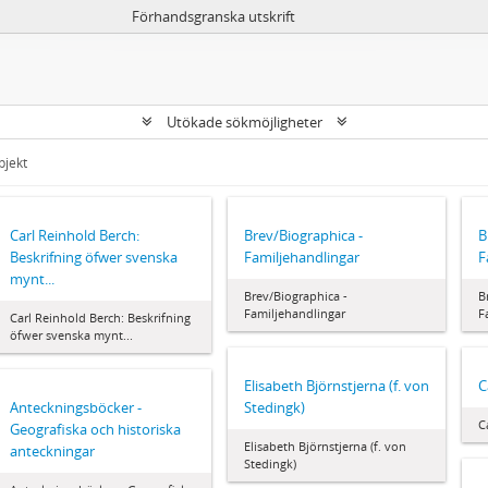
Förhandsgranska utskrift
Utökade sökmöjligheter
bjekt
Carl Reinhold Berch:
Brev/Biographica -
B
Beskrifning öfwer svenska
Familjehandlingar
F
mynt...
Brev/Biographica -
B
Familjehandlingar
F
Carl Reinhold Berch: Beskrifning
öfwer svenska mynt...
Elisabeth Björnstjerna (f. von
C
Anteckningsböcker -
Stedingk)
C
Geografiska och historiska
Elisabeth Björnstjerna (f. von
anteckningar
Stedingk)