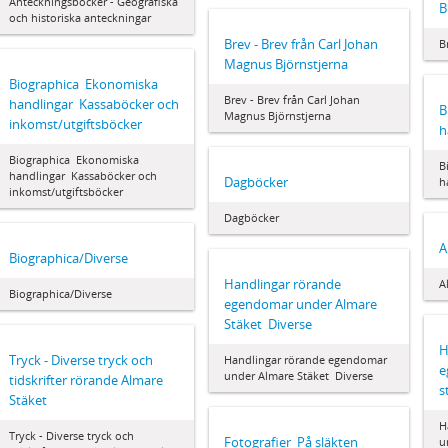
Anteckningsböcker - Geografiska
B
och historiska anteckningar
Brev - Brev från Carl Johan
B
Magnus Björnstjerna
Biographica  Ekonomiska
Brev - Brev från Carl Johan
handlingar  Kassaböcker och
B
Magnus Björnstjerna
inkomst/utgiftsböcker
h
Biographica  Ekonomiska
B
handlingar  Kassaböcker och
Dagböcker
h
inkomst/utgiftsböcker
Dagböcker
A
Biographica/Diverse
Handlingar rörande
A
Biographica/Diverse
egendomar under Almare
Stäket  Diverse
H
Tryck - Diverse tryck och
Handlingar rörande egendomar
e
under Almare Stäket  Diverse
tidskrifter rörande Almare
s
Stäket
H
Tryck - Diverse tryck och
Fotografier  På släkten
u