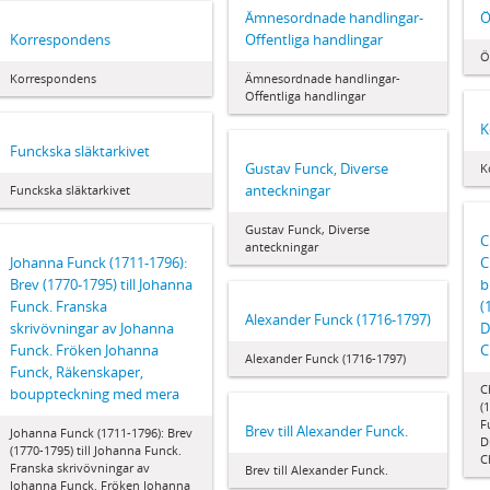
Ämnesordnade handlingar-
Ö
Korrespondens
Offentliga handlingar
Ö
Korrespondens
Ämnesordnade handlingar-
Offentliga handlingar
K
Funckska släktarkivet
Gustav Funck, Diverse
K
anteckningar
Funckska släktarkivet
Gustav Funck, Diverse
C
anteckningar
Johanna Funck (1711-1796):
C
Brev (1770-1795) till Johanna
b
Funck. Franska
(
Alexander Funck (1716-1797)
skrivövningar av Johanna
D
Funck. Fröken Johanna
C
Alexander Funck (1716-1797)
Funck, Räkenskaper,
C
bouppteckning med mera
(
F
Brev till Alexander Funck.
Johanna Funck (1711-1796): Brev
D
(1770-1795) till Johanna Funck.
C
Franska skrivövningar av
Brev till Alexander Funck.
Johanna Funck. Fröken Johanna