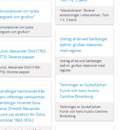
Tom 1-2. 2 band
"Alexandriana". Diverse
Annotationer om tyska
anteckningar i olika ämnen. Tom
ergverk och grufvor".
1-2. 2 band
Annotationer om tyska
ergverk och grufvor".
Utdrag af de wid Sahlberget
befintl. grufwe relationer
med register.
unck, Alexander Olof (1763-
772): Diverse papper
Utdrag af de wid Sahlberget
befintl. grufwe relationer med
unck, Alexander Olof (1763-
register.
772): Diverse papper
Teckningar av Gustaf Johan
Funck och hans hustru
andlingar härrörande från
Caroline Ehrenborg
ans offentliga verksamhet:
andlingar rörande Göta
Teckningar av Gustaf Johan
anal. [Fredrik Alexander
Funck och hans hustru Caroline
unck var direktör för Östra
Ehrenborg
istriktet 1863-1874.]