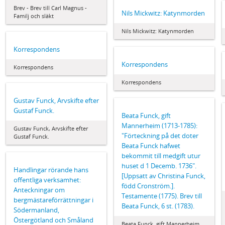
Brev - Brev till Carl Magnus -
Nils Mickwitz: Katynmorden
Familj och släkt
Nils Mickwitz: Katynmorden
Korrespondens
Korrespondens
Korrespondens
Korrespondens
Gustav Funck, Arvskifte efter
Gustaf Funck.
Beata Funck, gift
Mannerheim (1713-1785):
Gustav Funck, Arvskifte efter
"Förteckning på det doter
Gustaf Funck.
Beata Funck hafwet
bekommit till medgift utur
huset d 1 Decemb. 1736".
Handlingar rörande hans
[Uppsatt av Christina Funck,
offentliga verksamhet:
född Cronström.].
Anteckningar om
Testamente (1775). Brev till
bergmästareförrättningar i
Beata Funck, 6 st. (1783).
Södermanland,
Östergötland och Småland
Beata Funck, gift Mannerheim