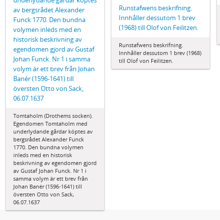
underlydande gårdar köptes
Runstafwens beskrifning.
av bergsrådet Alexander
Innhåller dessutom 1 brev
Funck 1770. Den bundna
(1968) till Olof von Feilitzen.
volymen inleds med en
historisk beskrivning av
Runstafwens beskrifning.
egendomen gjord av Gustaf
Innhåller dessutom 1 brev (1968)
Johan Funck. Nr 1 i samma
till Olof von Feilitzen.
volym är ett brev från Johan
Banér (1596-1641) till
översten Otto von Sack,
06.07.1637
Tomtaholm (Drothems socken).
Egendomen Tomtaholm med
underlydande gårdar köptes av
bergsrådet Alexander Funck
1770. Den bundna volymen
inleds med en historisk
beskrivning av egendomen gjord
av Gustaf Johan Funck. Nr 1 i
samma volym är ett brev från
Johan Banér (1596-1641) till
översten Otto von Sack,
06.07.1637