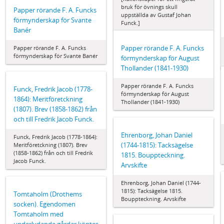
bruk för övnings skull
Papper rörande F. A. Funcks
uppställda av Gustaf Johan
förmynderskap för Svante
Funck.]
Banér
Papper rörande F. A. Funcks
Papper rörande F. A. Funcks
förmynderskap för Svante Banér
förmynderskap för August
Thollander (1841-1930)
Papper rörande F. A. Funcks
Funck, Fredrik Jacob (1778-
förmynderskap för August
1864): Meritföretckning
Thollander (1841-1930)
(1807). Brev (1858-1862) från
och till Fredrik Jacob Funck.
Ehrenborg, Johan Daniel
Funck, Fredrik Jacob (1778-1864):
(1744-1815): Tacksägelse
Meritföretckning (1807). Brev
(1858-1862) från och till Fredrik
1815. Bouppteckning.
Jacob Funck.
Arvskifte
Ehrenborg, Johan Daniel (1744-
1815): Tacksägelse 1815.
Tomtaholm (Drothems
Bouppteckning. Arvskifte
socken). Egendomen
Tomtaholm med