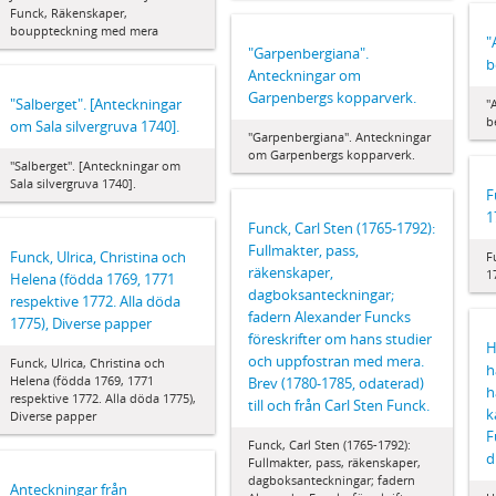
Funck, Räkenskaper,
bouppteckning med mera
"
"Garpenbergiana".
b
Anteckningar om
Garpenbergs kopparverk.
"Salberget". [Anteckningar
"
b
om Sala silvergruva 1740].
"Garpenbergiana". Anteckningar
om Garpenbergs kopparverk.
"Salberget". [Anteckningar om
Sala silvergruva 1740].
F
1
Funck, Carl Sten (1765-1792):
Fullmakter, pass,
Funck, Ulrica, Christina och
F
räkenskaper,
1
Helena (födda 1769, 1771
dagboksanteckningar;
respektive 1772. Alla döda
fadern Alexander Funcks
1775), Diverse papper
föreskrifter om hans studier
H
och uppfostran med mera.
Funck, Ulrica, Christina och
h
Helena (födda 1769, 1771
Brev (1780-1785, odaterad)
h
respektive 1772. Alla döda 1775),
till och från Carl Sten Funck.
k
Diverse papper
F
Funck, Carl Sten (1765-1792):
d
Fullmakter, pass, räkenskaper,
dagboksanteckningar; fadern
Anteckningar från