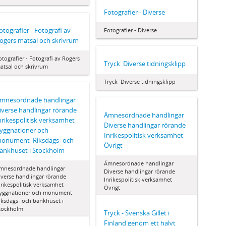
Fotografier - Diverse
otografier - Fotografi av
Fotografier - Diverse
ogers matsal och skrivrum
otografier - Fotografi av Rogers
Tryck  Diverse tidningsklipp
atsal och skrivrum
Tryck  Diverse tidningsklipp
mnesordnade handlingar 
iverse handlingar rörande
Ämnesordnade handlingar 
nrikespolitisk verksamhet 
Diverse handlingar rörande
yggnationer och
Inrikespolitisk verksamhet 
onument  Riksdags- och
Övrigt
ankhuset i Stockholm
Ämnesordnade handlingar 
mnesordnade handlingar 
Diverse handlingar rörande
iverse handlingar rörande
Inrikespolitisk verksamhet 
nrikespolitisk verksamhet 
Övrigt
yggnationer och monument 
iksdags- och bankhuset i
tockholm
Tryck - Svenska Gillet i
Finland genom ett halvt