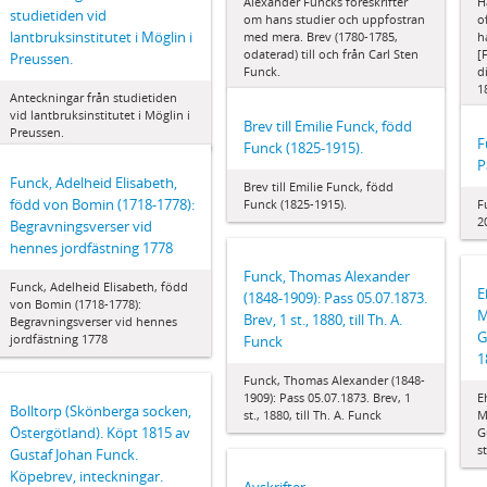
Alexander Funcks föreskrifter
H
studietiden vid
om hans studier och uppfostran
o
lantbruksinstitutet i Möglin i
med mera. Brev (1780-1785,
h
odaterad) till och från Carl Sten
[
Preussen.
Funck.
d
1
Anteckningar från studietiden
vid lantbruksinstitutet i Möglin i
Brev till Emilie Funck, född
Preussen.
F
Funck (1825-1915).
P
Funck, Adelheid Elisabeth,
Brev till Emilie Funck, född
född von Bomin (1718-1778):
Funck (1825-1915).
F
2
Begravningsverser vid
hennes jordfästning 1778
Funck, Thomas Alexander
Funck, Adelheid Elisabeth, född
E
(1848-1909): Pass 05.07.1873.
von Bomin (1718-1778):
M
Brev, 1 st., 1880, till Th. A.
Begravningsverser vid hennes
G
jordfästning 1778
Funck
1
Funck, Thomas Alexander (1848-
1909): Pass 05.07.1873. Brev, 1
E
Bolltorp (Skönberga socken,
st., 1880, till Th. A. Funck
M
Östergötland). Köpt 1815 av
G
s
Gustaf Johan Funck.
Köpebrev, inteckningar.