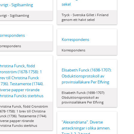
sekel
vrigt - Sigillsamling
Tryck - Svenska Gillet i Finland
vrigt - Sigillsamling
genom ett halvt sekel
orrespondens
Korrespondens
orrespondens
Korrespondens
hristina Funck, född
Elisabeth Funck (1698-1707):
ronström (1678-1758): 1
Obduktionsprotokoll av
rev till Christina Funck
provinsialläkare Per Elfving
1736). Testamente (1744).
iverse papper rörande
Elisabeth Funck (1698-1707):
hristina Funcks sterbhus
Obduktionsprotokoll av
provinsialläkare Per Elfving
hristina Funck, född Cronström
1678-1758): 1 brev till Christina
unck (1736). Testamente (1744).
iverse papper rörande
"Alexandriana". Diverse
hristina Funcks sterbhus
anteckningar i olika ämnen.