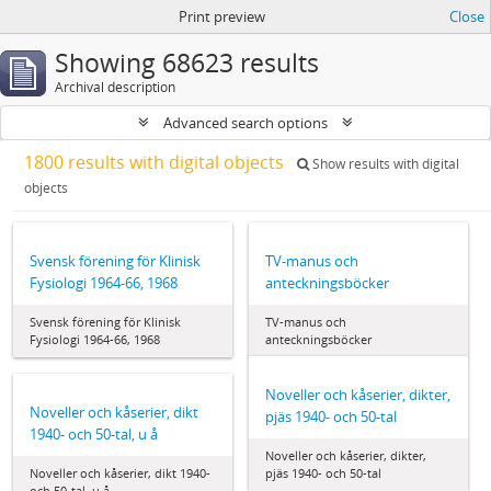
Print preview
Close
Showing 68623 results
Archival description
Advanced search options
1800 results with digital objects
Show results with digital
objects
Svensk förening för Klinisk
TV-manus och
Fysiologi 1964‐66, 1968
anteckningsböcker
Svensk förening för Klinisk
TV-manus och
Fysiologi 1964‐66, 1968
anteckningsböcker
Noveller och kåserier, dikter,
Noveller och kåserier, dikt
pjäs 1940- och 50-tal
1940- och 50-tal, u å
Noveller och kåserier, dikter,
Noveller och kåserier, dikt 1940-
pjäs 1940- och 50-tal
och 50-tal, u å