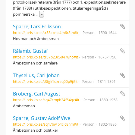
protokollssekreterare (från 1777) och 1. expeditionssekreterare
(från 1788) i utrikesexpeditionen, titulärregeringsråd i
pommerska
...
»
Sparre, Lars Eriksson
https://libris.kb.se/tr58cxmc4m6r8th#it
Person
1590-1644
Hovman och ämbetsman
Rålamb, Gustaf
https://libris.kb.se/tr57b23c50478hp#it
Person
1675-1750
Ämbetsman och samlare
Thyselius, Carl Johan
https://libris.kb.se/t3fgk1qxrsq00p9j#it
Person
1811-1891
Broberg, Carl August
https://libris.kb.se/sq47cmpb24f64qz#it
Person
1880-1958
Ämbetsman
Sparre, Gustav Adolf Vive
https://libris.kb.se/sq47bwlb4clc8nm#it
Person
1802-1886
Ämbetsman och politiker