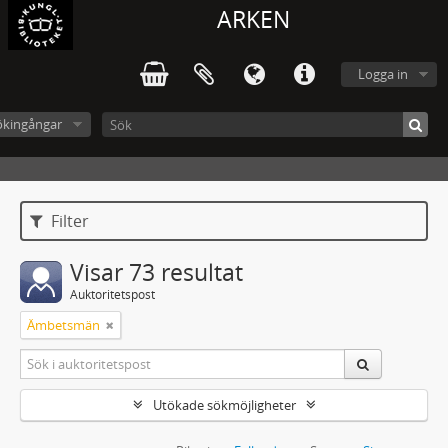
ARKEN
Logga in
ökingångar
Filter
Visar 73 resultat
Auktoritetspost
Ämbetsmän
Utökade sökmöjligheter