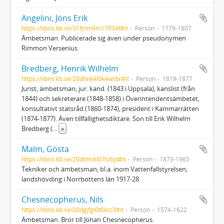
Angelini, Jöns Erik
https://libris.kb.se/31fjnm9m17fl34f#it
Person
1779-1807
Ämbetsman. Publicerade sig även under pseudonymen
Rimmon Versenius
Bredberg, Henrik Wilhelm
https://libris.kb.se/20dhnk4l0k4wsbr#it
Person
1819-1877
Jurist, ämbetsman; jur. kand. (1843 i Uppsala), kanslist (från
1844) och sekreterare (1848-1858) i Överintendentsämbetet,
konsultativt statsråd (1860-1874), president i Kammarrätten
(1874-1877). Även tillfällighetsdiktare. Son till Erik Wilhelm
Bredberg (
...
»
Malm, Gösta
https://libris.kb.se/20dhlmkl07tv6jd#it
Person
1873-1965
Tekniker och ämbetsman, bl.a. inom Vattenfallstyrelsen;
landshövding i Norrbottens län 1917-28
Chesnecopherus, Nils
https://libris.kb.se/20dgjfgl0t6krc3#it
Person
1574-1622
Ämbetsman. Bror till Johan Chesnecopherus.