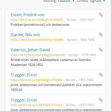
Riktning:
Fallande
Sortera:
Signum
Essen, Fredrik von
https://libris.kb.se/zw9djcgh2kr6hkf#it
Person
1831-1921
Politiker (protektionist) och ämbetsman
Dardel, Nils von
https://libris.kb.se/zw9dh8sh2rc39tf#it
Person
1853-1950
Valerius, Johan David
https://libris.kb.se/xv8cg6bg0px3wzb#it
Person
1776-1852
Ämbetsman, skald, skådespelare. Ledamot av Svenska
Akademien 1826-1852
Trygger, Ernst
https://libris.kb.se/xv8bfn6g01f70rj#it
Person
1857-1943
Jurist, ämbetsman och konservativ politiker; bl.a. statsminister
1923-24
Trygger, Ernst
https://libris.kb.se/xv8bfn6g01f70rj#it
Person
1857-1943
Jurist, ämbetsman och konservativ politiker; bl.a. statsminister