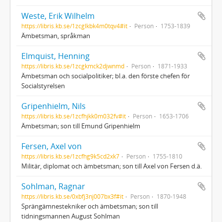
Weste, Erik Wilhelm
https://libris.kb.se/1zcglkbk4m0tqv4#it
Person
1753-1839
Ämbetsman, språkman
Elmquist, Henning
https://libris.kb.se/1zcgkmck2djwnmd
Person
1871-1933
Ämbetsman och socialpolitiker; bl.a. den förste chefen för
Socialstyrelsen
Gripenhielm, Nils
https://libris.kb.se/1zcfhjkk0m032fv#it
Person
1653-1706
Ämbetsman; son till Emund Gripenhielm
Fersen, Axel von
https://libris.kb.se/1zcfhg9k5cd2xk7
Person
1755-1810
Militär, diplomat och ämbetsman; son till Axel von Fersen d.ä.
Sohlman, Ragnar
https://libris.kb.se/0xbfj3nj007bx3f#it
Person
1870-1948
Sprängämnestekniker och ämbetsman; son till
tidningsmannen August Sohlman