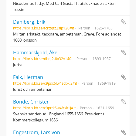
Nicodemus T. d.y. Med Carl Gustaf T. utslocknade släkten
Tessin
Dahlberg, Erik
https://libris.kb.se/fcrttqfz2slp120#it
Person
1625-1703
Militär, arkitekt, tecknare, ämbetsman. Greve. Före adlandet
1660 Jönsson
Hammarskjöld, Åke
https://libris.kb.se/dbqt2t8x32v140l
Person
1893-1937
Jurist
Falk, Herman
https://libris.kb.se/c9psx6lw4zdpkl2#it
Person
1869-1919
Jurist och ämbetsman
Bonde, Christer
https://libris.kb.se/c9prtk5w4frxk1j#it
Person
1621-1659
Svenskt sändebud i England 1655-1656. President i
Kommerskollegium 1656
Engeström, Lars von