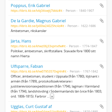
Poppius, Erik Gabriel
https://libris.kb.se/lvbj34swjtj7bbtz#it
Person
1840-1907
De la Gardie, Magnus Gabriel
https://libris.kb.se/ljx00w24025hc4z#it
Person
1622-1686
Ämbetsman, rikskansler
Järta, Hans
https://libris.kb.se/khwz06j33xpmxfw#it
Person
1774-1847
Politiker, ämbetsman, skriftställare. Stavade före 1800 sitt
namn Hierta
Ulfsparre, Fabian
https://libris.kb.se/khw07953570xg4n#it
Person
1767-1842
Officer, ämbetsman; student i Uppsala (från 1780), löjtnant i
armén (från 1789), protokollssekreterare i
justitierevisionsexpeditionen (från 1794), lagman i Värmland
(från 1794), landshövding i Södermanlands län (vice från 1803,
ord. 1806-1815). Farbror
...
»
Ugglas, Curt Gustaf af
https://libris.kb.se/khw04mg31bz8bjb#it
Person
1820-1895