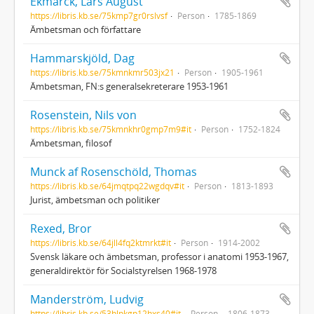
Ekmarck, Lars August
https://libris.kb.se/75kmp7gr0rslvsf
Person
1785-1869
Ämbetsman och författare
Hammarskjöld, Dag
https://libris.kb.se/75kmnkmr503jx21
Person
1905-1961
Ämbetsman, FN:s generalsekreterare 1953-1961
Rosenstein, Nils von
https://libris.kb.se/75kmnkhr0gmp7m9#it
Person
1752-1824
Ämbetsman, filosof
Munck af Rosenschöld, Thomas
https://libris.kb.se/64jmqtpq22wgdqv#it
Person
1813-1893
Jurist, ämbetsman och politiker
Rexed, Bror
https://libris.kb.se/64jll4fq2ktmrkt#it
Person
1914-2002
Svensk läkare och ämbetsman, professor i anatomi 1953-1967,
generaldirektör för Socialstyrelsen 1968-1978
Manderström, Ludvig
https://libris.kb.se/53hlpkgp12hxs40#it
Person
1806-1873