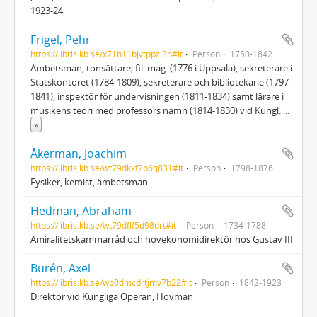
1923-24
Frigel, Pehr
https://libris.kb.se/x71h11bjvtppzl3h#it
Person
1750-1842
Ämbetsman, tonsättare; fil. mag. (1776 i Uppsala), sekreterare i
Statskontoret (1784-1809), sekreterare och bibliotekarie (1797-
1841), inspektör för undervisningen (1811-1834) samt lärare i
musikens teori med professors namn (1814-1830) vid Kungl.
...
»
Åkerman, Joachim
https://libris.kb.se/wt79dkxf2b6q831#it
Person
1798-1876
Fysiker, kemist, ämbetsman
Hedman, Abraham
https://libris.kb.se/wt79dflf5d98drt#it
Person
1734-1788
Amiralitetskammarråd och hovekonomidirektör hos Gustav III
Burén, Axel
https://libris.kb.se/wb0dmcdrtjmv7b22#it
Person
1842-1923
Direktör vid Kungliga Operan, Hovman