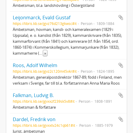
Ämbetsman; bl.a. landshövding i Östergötland
Leijonmarck, Evald Gustaf
https://libris.kb.se/jgvz76d213gkwsc#it
Person
1809-1884
Ämbetsman, hovman; kansli- och kameralexamen (1829 i
Uppsala), e. o. kanslist (från 1829), kammarskrivare (från 1835),
kammarförvant (från 1841) och kamrerare (tf. från 1854, ord.
1860-1874) i Kommerskollegium, kammarjunkare (från 1832),
kammarherre (
...
»
Roos, Adolf Wilhelm
https://libris.kb.se/jgvz2c120m45vkr#it
Person
1824-1895
Ämbetsman; generalpostdirektör 1867-89; född i Finland, men
verksam i Sverige; far till bl.a. författarinnan Anna Maria Roos
Falkman, Ludvig B.
https://libris.kb.se/jgvxxzf239sk5v8#it
Person
1808-1891
Ämbetsman & författare
Dardel, Fredrik von
https://libris.kb.se/jgvxxtv24c1qb61#it
Person
1885-1979
Jurist, ämbetsman