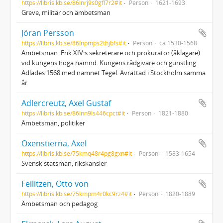
https://libris.kb.se/86lnrj9s0gfl7r2#it
Person
1621-1693
Greve, militär och ämbetsman
Jöran Persson
https://libris.kb.se/86lnpmps2thjbfs#it
Person
ca 1530-1568
Ämbetsman. Erik XIV:s sekreterare och prokurator (åklagare)
vid kungens höga nämnd. Kungens rådgivare och gunstling.
Adlades 1568 med namnet Tegel. Avrättad i Stockholm samma
år
Adlercreutz, Axel Gustaf
https://libris.kb.se/86lnn9ls446cpct#it
Person
1821-1880
Ämbetsman, politiker
Oxenstierna, Axel
https://libris.kb.se/75kmq48r4pg8gxn#it
Person
1583-1654
Svensk statsman; rikskansler
Feilitzen, Otto von
https://libris.kb.se/75kmpm4r0kc9rz4#it
Person
1820-1889
Ämbetsman och pedagog