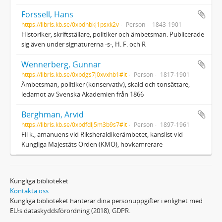
Forssell, Hans
https://libris.kb.se/0xbdhbkj1psxk2v
Person
1843-1901
Historiker, skriftställare, politiker och ämbetsman. Publicerade
sig även under signaturerna -s-, H. F. och R
Wennerberg, Gunnar
https://libris.kb.se/0xbdgs7j0xvxhb1#it
Person
1817-1901
Ämbetsman, politiker (konservativ), skald och tonsättare,
ledamot av Svenska Akademien från 1866
Berghman, Arvid
https://libris.kb.se/0xbdfdlj5m3b9s7#it
Person
1897-1961
Fil k., amanuens vid Riksheraldikerämbetet, kanslist vid
Kungliga Majestäts Orden (KMO), hovkamrerare
Kungliga biblioteket
Kontakta oss
Kungliga biblioteket hanterar dina personuppgifter i enlighet med
EU:s dataskyddsförordning (2018), GDPR.