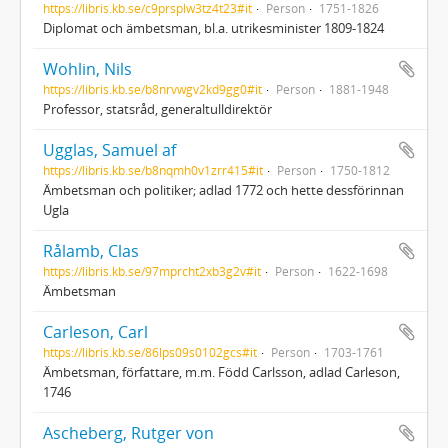
https://libris.kb.se/c9prsplw3tz4t23#it
Person
1751-1826
Diplomat och ämbetsman, bl.a. utrikesminister 1809-1824
Wohlin, Nils
https://libris.kb.se/b8nrvwgv2kd9gg0#it
Person
1881-1948
Professor, statsråd, generaltulldirektör
Ugglas, Samuel af
https://libris.kb.se/b8nqmh0v1zrr415#it
Person
1750-1812
Ämbetsman och politiker; adlad 1772 och hette dessförinnan
Ugla
Rålamb, Clas
https://libris.kb.se/97mprcht2xb3g2v#it
Person
1622-1698
Ämbetsman
Carleson, Carl
https://libris.kb.se/86lps09s0102gcs#it
Person
1703-1761
Ämbetsman, författare, m.m. Född Carlsson, adlad Carleson,
1746
Ascheberg, Rutger von