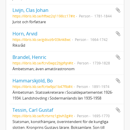
Livijn, Clas Johan
https://libris.kb.se/hftwz2q1198cc17#it
Person
1781-1844
Jurist och författare
Horn, Arvid
https://libris.kb.se/gdsvz6r03knk8wc
Person
1664-1742
Riksråd
Brandel, Henric
https://libris.kb.se/fcrv0wpz2bjpfqn#it
Person
1739-1828
Ämbetsman; även amatörastronom
Hammarskjöld, Bo
https://libris.kb.se/fcrtw9pz1b47flb#it
Person
1891-1974
Ämbetsman. Statssekreterare i Socialdepartementet 1926-
1934. Landshövding i Södermanlands län 1935-1958
Tessin, Carl Gustaf
https://libris.kb.se/fcrtvrnz1gbvh3g#it
Person
1695-1770
Statsman, konstfrämjare, överintendent för de kungliga
slotten. Kronprins Gustavs lärare. Boksamlare. Son till