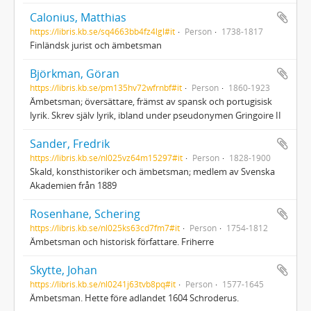
Calonius, Matthias
https://libris.kb.se/sq4663bb4fz4lgl#it
Person
1738-1817
Finländsk jurist och ämbetsman
Björkman, Göran
https://libris.kb.se/pm135hv72wfrnbf#it
Person
1860-1923
Ämbetsman; översättare, främst av spansk och portugisisk
lyrik. Skrev själv lyrik, ibland under pseudonymen Gringoire II
Sander, Fredrik
https://libris.kb.se/nl025vz64m15297#it
Person
1828-1900
Skald, konsthistoriker och ämbetsman; medlem av Svenska
Akademien från 1889
Rosenhane, Schering
https://libris.kb.se/nl025ks63cd7fm7#it
Person
1754-1812
Ämbetsman och historisk författare. Friherre
Skytte, Johan
https://libris.kb.se/nl0241j63tvb8pq#it
Person
1577-1645
Ämbetsman. Hette före adlandet 1604 Schroderus.