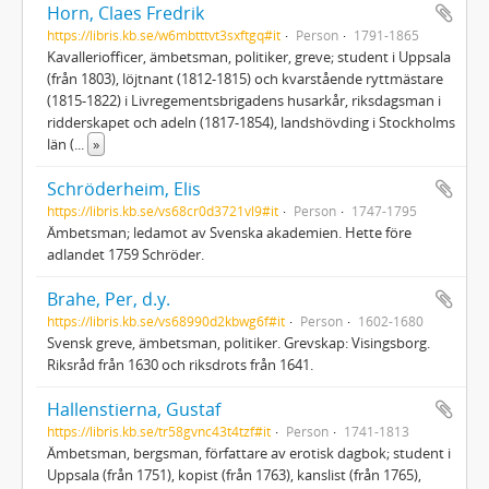
Horn, Claes Fredrik
https://libris.kb.se/w6mbtttvt3sxftgq#it
Person
1791-1865
Kavalleriofficer, ämbetsman, politiker, greve; student i Uppsala
(från 1803), löjtnant (1812-1815) och kvarstående ryttmästare
(1815-1822) i Livregementsbrigadens husarkår, riksdagsman i
ridderskapet och adeln (1817-1854), landshövding i Stockholms
län (
...
»
Schröderheim, Elis
https://libris.kb.se/vs68cr0d3721vl9#it
Person
1747-1795
Ämbetsman; ledamot av Svenska akademien. Hette före
adlandet 1759 Schröder.
Brahe, Per, d.y.
https://libris.kb.se/vs68990d2kbwg6f#it
Person
1602-1680
Svensk greve, ämbetsman, politiker. Grevskap: Visingsborg.
Riksråd från 1630 och riksdrots från 1641.
Hallenstierna, Gustaf
https://libris.kb.se/tr58gvnc43t4tzf#it
Person
1741-1813
Ämbetsman, bergsman, författare av erotisk dagbok; student i
Uppsala (från 1751), kopist (från 1763), kanslist (från 1765),