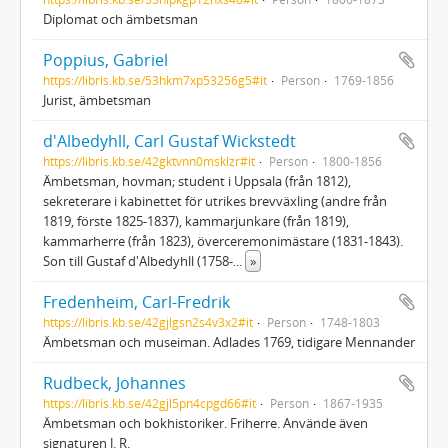
Diplomat och ämbetsman
Poppius, Gabriel
https://libris.kb.se/53hkm7xp53256g5#it
Person
1769-1856
Jurist, ämbetsman
d'Albedyhll, Carl Gustaf Wickstedt
https://libris.kb.se/42gktvnn0msklzr#it
Person
1800-1856
Ämbetsman, hovman; student i Uppsala (från 1812),
sekreterare i kabinettet för utrikes brevväxling (andre från
1819, förste 1825-1837), kammarjunkare (från 1819),
kammarherre (från 1823), överceremonimästare (1831-1843).
Son till Gustaf d'Albedyhll (1758-
...
»
Fredenheim, Carl-Fredrik
https://libris.kb.se/42gjlgsn2s4v3x2#it
Person
1748-1803
Ämbetsman och museiman. Adlades 1769, tidigare Mennander
Rudbeck, Johannes
https://libris.kb.se/42gjl5pn4cpgd66#it
Person
1867-1935
Ämbetsman och bokhistoriker. Friherre. Använde även
signaturen J. R.