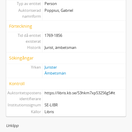
Typ av entitet
Person
Auktoriserad
Poppius, Gabriel
namnform
Förteckning
Tid då entitet
1769-1856
existerat
Historik
Jurist, ämbetsman
Sökingångar
Yrken
Jurister
Ämbetsmän
Kontroll
Auktoritetspostens
https://libris.kb.se/53hkm7xp53256g5#it
identifierare
Institutionssignum
SE-LIBR
Källor
Libris
Urklipp