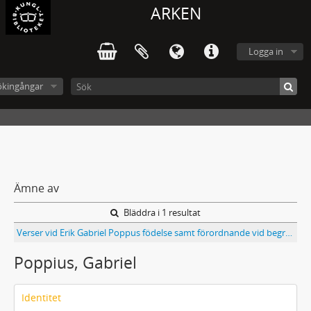
ARKEN
Logga in
ökingångar
Ämne av
Bläddra i 1 resultat
Verser vid Erik Gabriel Poppus födelse samt förordnande vid begravning
Poppius, Gabriel
Identitet