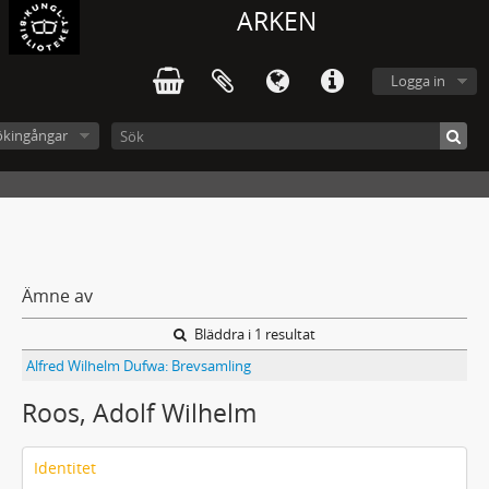
ARKEN
Logga in
ökingångar
Ämne av
Bläddra i 1 resultat
Alfred Wilhelm Dufwa: Brevsamling
Roos, Adolf Wilhelm
Identitet