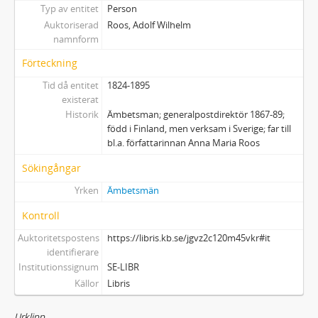
Typ av entitet
Person
Auktoriserad
Roos, Adolf Wilhelm
namnform
Förteckning
Tid då entitet
1824-1895
existerat
Historik
Ämbetsman; generalpostdirektör 1867-89;
född i Finland, men verksam i Sverige; far till
bl.a. författarinnan Anna Maria Roos
Sökingångar
Yrken
Ämbetsmän
Kontroll
Auktoritetspostens
https://libris.kb.se/jgvz2c120m45vkr#it
identifierare
Institutionssignum
SE-LIBR
Källor
Libris
Urklipp