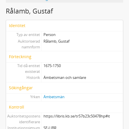
Rålamb, Gustaf
Identitet
Typ av entitet
Person
Auktoriserad
Rålamb, Gustaf
namnform
Förteckning
Tid då entitet
1675-1750
existerat
Historik
Ämbetsman och samlare
Sökingångar
Yrken
Ämbetsmän
Kontroll
Auktoritetspostens
https://libris.kb.se/tr57b23c50478hp#it
identifierare
Institutionssignum
SE-LIBR