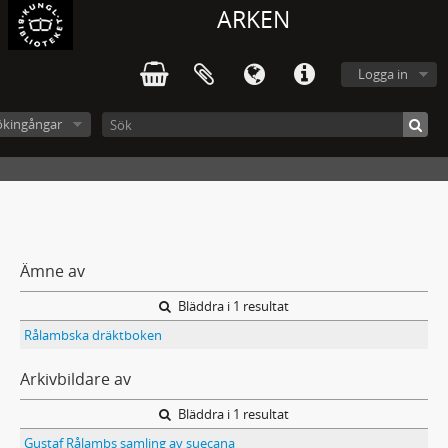
ARKEN
Logga in
ökingångar
Ämne av
Bläddra i 1 resultat
Rålambska dräktboken
Arkivbildare av
Bläddra i 1 resultat
Gustaf Rålambs samling av suecana