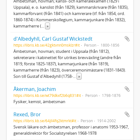
Ämbetsman, hovman; kansli- och kameralexamen (1829 i
Uppsala), e. o. kanslist (från 1829), kammarskrivare (från 1835),
kammarförvant (från 1841) och kamrerare (tf. från 1854, ord.
1860-1874) i Kommerskollegium, kammarjunkare (från 1832),
kammarherre (
...
»
d'Albedyhll, Carl Gustaf Wickstedt
https://libris.kb.se/42gktvnn0msklzr#it
Person
1800-1856
Ämbetsman, hovman; student i Uppsala (från 1812),
sekreterare i kabinettet för utrikes brevväxling (andre från
1819, förste 1825-1837), kammarjunkare (från 1819),
kammarherre (från 1823), överceremonimästare (1831-1843).
Son till Gustaf d'Albedyhll (1758-
...
»
Åkerman, Joachim
https://libris.kb.se/wt79dkxf2b6q831#it
Person
1798-1876
Fysiker, kemist, ämbetsman
Rexed, Bror
https://libris.kb.se/64jll4fq2ktmrkt#it
Person
1914-2002
Svensk läkare och ämbetsman, professor i anatomi 1953-1967,
generaldirektör för Socialstyrelsen 1968-1978