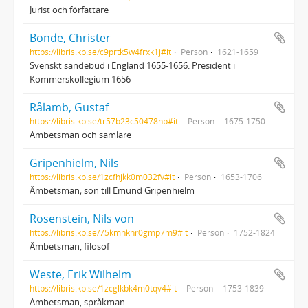
Jurist och författare
Bonde, Christer
https://libris.kb.se/c9prtk5w4frxk1j#it
Person
1621-1659
Svenskt sändebud i England 1655-1656. President i
Kommerskollegium 1656
Rålamb, Gustaf
https://libris.kb.se/tr57b23c50478hp#it
Person
1675-1750
Ämbetsman och samlare
Gripenhielm, Nils
https://libris.kb.se/1zcfhjkk0m032fv#it
Person
1653-1706
Ämbetsman; son till Emund Gripenhielm
Rosenstein, Nils von
https://libris.kb.se/75kmnkhr0gmp7m9#it
Person
1752-1824
Ämbetsman, filosof
Weste, Erik Wilhelm
https://libris.kb.se/1zcglkbk4m0tqv4#it
Person
1753-1839
Ämbetsman, språkman