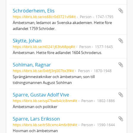
Schröderheim, Elis
https://libris.kb.se/vs68cr0d3721vl9#it
Person
1747-1795
Ämbetsman; ledamot av Svenska akademien. Hette före
adlandet 1759 Schröder.
Skytte, Johan
https://libris.kb.se/nl0241j63tvb8pq#it
Person
1577-1645
Ämbetsman. Hette före adlandet 1604 Schroderus.
Sohlman, Ragnar
https://libris.kb.se/0xbfj3nj007bx3f#it
Person
1870-1948
Sprängämnestekniker och ämbetsman; son till
tidningsmannen August Sohlman
Sparre, Gustav Adolf Vive
https://libris.kb.se/sq47bwlb4clc8nm#it
Person
1802-1886
Ämbetsman och politiker
Sparre, Lars Eriksson
https://libris.kb.se/tr58cxmc4m6r8th#it
Person
1590-1644
Hovman och ämbetsman