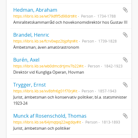
Hedman, Abraham
https://libris.kb.se/wt79dflf5d98drt#it
Person
1734-1788
Amiralitetskammarråd och hovekonomidirektör hos Gustav III
Brandel, Henric
https://libris.kb.se/fcrv0wpz2bjpfqn#it
Person
1739-1828
Ämbetsman; även amatörastronom
Burén, Axel
https://libris.kb.se/wb0dmcdrtjmv7b22#it
Person
1842-1923
Direktör vid Kungliga Operan, Hovman
Trygger, Ernst
https://libris.kb.se/xv8bfn6g01f70rj#it
Person
1857-1943
Jurist, ämbetsman och konservativ politiker; bl.a. statsminister
1923-24
Munck af Rosenschöld, Thomas
https://libris.kb.se/64jmqtpq22wgdqv#it
Person
1813-1893
Jurist, ämbetsman och politiker