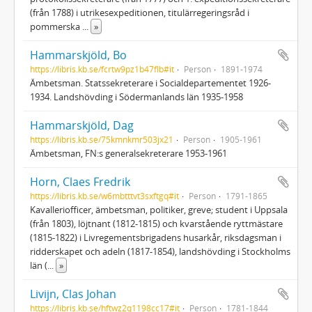
(från 1788) i utrikesexpeditionen, titulärregeringsråd i
pommerska
...
»
Hammarskjöld, Bo
https://libris.kb.se/fcrtw9pz1b47flb#it
Person
1891-1974
Ämbetsman. Statssekreterare i Socialdepartementet 1926-
1934. Landshövding i Södermanlands län 1935-1958
Hammarskjöld, Dag
https://libris.kb.se/75kmnkmr503jx21
Person
1905-1961
Ämbetsman, FN:s generalsekreterare 1953-1961
Horn, Claes Fredrik
https://libris.kb.se/w6mbtttvt3sxftgq#it
Person
1791-1865
Kavalleriofficer, ämbetsman, politiker, greve; student i Uppsala
(från 1803), löjtnant (1812-1815) och kvarstående ryttmästare
(1815-1822) i Livregementsbrigadens husarkår, riksdagsman i
ridderskapet och adeln (1817-1854), landshövding i Stockholms
län (
...
»
Livijn, Clas Johan
https://libris.kb.se/hftwz2q1198cc17#it
Person
1781-1844