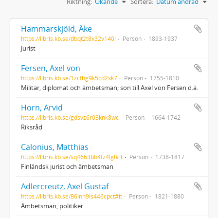
Riktning:
Ökande
Sortera:
Datum ändrad
Hammarskjöld, Åke
https://libris.kb.se/dbqt2t8x32v140l
Person
1893-1937
Jurist
Fersen, Axel von
https://libris.kb.se/1zcfhg9k5cd2xk7
Person
1755-1810
Militär, diplomat och ämbetsman; son till Axel von Fersen d.ä.
Horn, Arvid
https://libris.kb.se/gdsvz6r03knk8wc
Person
1664-1742
Riksråd
Calonius, Matthias
https://libris.kb.se/sq4663bb4fz4lgl#it
Person
1738-1817
Finländsk jurist och ämbetsman
Adlercreutz, Axel Gustaf
https://libris.kb.se/86lnn9ls446cpct#it
Person
1821-1880
Ämbetsman, politiker