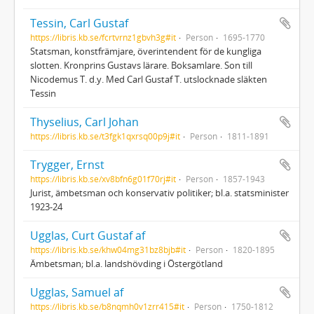
Tessin, Carl Gustaf
https://libris.kb.se/fcrtvrnz1gbvh3g#it
Person
1695-1770
Statsman, konstfrämjare, överintendent för de kungliga
slotten. Kronprins Gustavs lärare. Boksamlare. Son till
Nicodemus T. d.y. Med Carl Gustaf T. utslocknade släkten
Tessin
Thyselius, Carl Johan
https://libris.kb.se/t3fgk1qxrsq00p9j#it
Person
1811-1891
Trygger, Ernst
https://libris.kb.se/xv8bfn6g01f70rj#it
Person
1857-1943
Jurist, ämbetsman och konservativ politiker; bl.a. statsminister
1923-24
Ugglas, Curt Gustaf af
https://libris.kb.se/khw04mg31bz8bjb#it
Person
1820-1895
Ämbetsman; bl.a. landshövding i Östergötland
Ugglas, Samuel af
https://libris.kb.se/b8nqmh0v1zrr415#it
Person
1750-1812