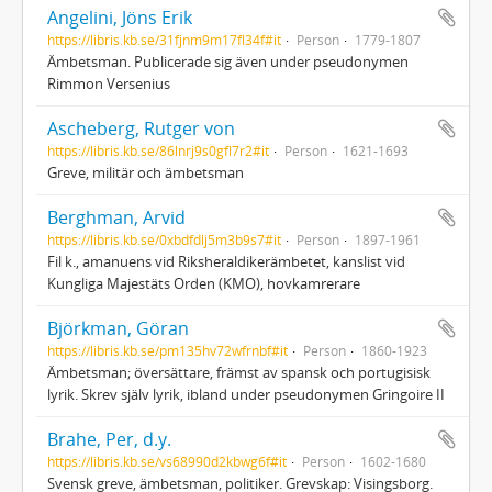
Angelini, Jöns Erik
https://libris.kb.se/31fjnm9m17fl34f#it
Person
1779-1807
Ämbetsman. Publicerade sig även under pseudonymen
Rimmon Versenius
Ascheberg, Rutger von
https://libris.kb.se/86lnrj9s0gfl7r2#it
Person
1621-1693
Greve, militär och ämbetsman
Berghman, Arvid
https://libris.kb.se/0xbdfdlj5m3b9s7#it
Person
1897-1961
Fil k., amanuens vid Riksheraldikerämbetet, kanslist vid
Kungliga Majestäts Orden (KMO), hovkamrerare
Björkman, Göran
https://libris.kb.se/pm135hv72wfrnbf#it
Person
1860-1923
Ämbetsman; översättare, främst av spansk och portugisisk
lyrik. Skrev själv lyrik, ibland under pseudonymen Gringoire II
Brahe, Per, d.y.
https://libris.kb.se/vs68990d2kbwg6f#it
Person
1602-1680
Svensk greve, ämbetsman, politiker. Grevskap: Visingsborg.