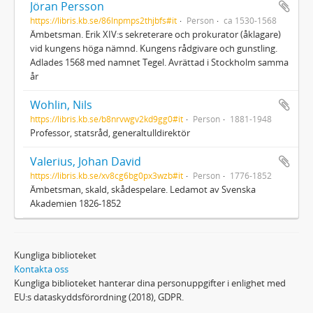
Jöran Persson
https://libris.kb.se/86lnpmps2thjbfs#it
Person
ca 1530-1568
Ämbetsman. Erik XIV:s sekreterare och prokurator (åklagare)
vid kungens höga nämnd. Kungens rådgivare och gunstling.
Adlades 1568 med namnet Tegel. Avrättad i Stockholm samma
år
Wohlin, Nils
https://libris.kb.se/b8nrvwgv2kd9gg0#it
Person
1881-1948
Professor, statsråd, generaltulldirektör
Valerius, Johan David
https://libris.kb.se/xv8cg6bg0px3wzb#it
Person
1776-1852
Ämbetsman, skald, skådespelare. Ledamot av Svenska
Akademien 1826-1852
Kungliga biblioteket
Kontakta oss
Kungliga biblioteket hanterar dina personuppgifter i enlighet med
EU:s dataskyddsförordning (2018), GDPR.