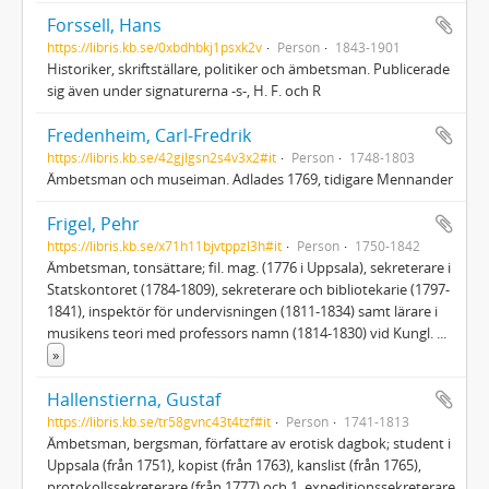
Forssell, Hans
https://libris.kb.se/0xbdhbkj1psxk2v
Person
1843-1901
Historiker, skriftställare, politiker och ämbetsman. Publicerade
sig även under signaturerna -s-, H. F. och R
Fredenheim, Carl-Fredrik
https://libris.kb.se/42gjlgsn2s4v3x2#it
Person
1748-1803
Ämbetsman och museiman. Adlades 1769, tidigare Mennander
Frigel, Pehr
https://libris.kb.se/x71h11bjvtppzl3h#it
Person
1750-1842
Ämbetsman, tonsättare; fil. mag. (1776 i Uppsala), sekreterare i
Statskontoret (1784-1809), sekreterare och bibliotekarie (1797-
1841), inspektör för undervisningen (1811-1834) samt lärare i
musikens teori med professors namn (1814-1830) vid Kungl.
...
»
Hallenstierna, Gustaf
https://libris.kb.se/tr58gvnc43t4tzf#it
Person
1741-1813
Ämbetsman, bergsman, författare av erotisk dagbok; student i
Uppsala (från 1751), kopist (från 1763), kanslist (från 1765),
protokollssekreterare (från 1777) och 1. expeditionssekreterare