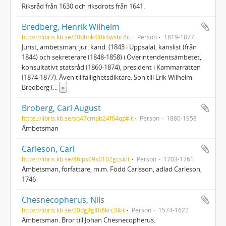
Riksråd från 1630 och riksdrots från 1641.
Bredberg, Henrik Wilhelm
https://libris.kb.se/20dhnk4l0k4wsbr#it
Person
1819-1877
Jurist, ämbetsman; jur. kand. (1843 i Uppsala), kanslist (från
1844) och sekreterare (1848-1858) i Överintendentsämbetet,
konsultativt statsråd (1860-1874), president i Kammarrätten
(1874-1877). Även tillfällighetsdiktare. Son till Erik Wilhelm
Bredberg (
...
»
Broberg, Carl August
https://libris.kb.se/sq47cmpb24f64qz#it
Person
1880-1958
Ämbetsman
Carleson, Carl
https://libris.kb.se/86lps09s0102gcs#it
Person
1703-1761
Ämbetsman, författare, m.m. Född Carlsson, adlad Carleson,
1746
Chesnecopherus, Nils
https://libris.kb.se/20dgjfgl0t6krc3#it
Person
1574-1622
Ämbetsman. Bror till Johan Chesnecopherus.