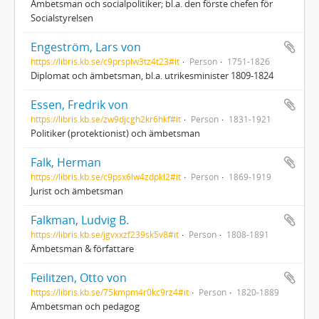
Ämbetsman och socialpolitiker; bl.a. den förste chefen för
Socialstyrelsen
Engeström, Lars von
https://libris.kb.se/c9prsplw3tz4t23#it
Person
1751-1826
Diplomat och ämbetsman, bl.a. utrikesminister 1809-1824
Essen, Fredrik von
https://libris.kb.se/zw9djcgh2kr6hkf#it
Person
1831-1921
Politiker (protektionist) och ämbetsman
Falk, Herman
https://libris.kb.se/c9psx6lw4zdpkl2#it
Person
1869-1919
Jurist och ämbetsman
Falkman, Ludvig B.
https://libris.kb.se/jgvxxzf239sk5v8#it
Person
1808-1891
Ämbetsman & författare
Feilitzen, Otto von
https://libris.kb.se/75kmpm4r0kc9rz4#it
Person
1820-1889
Ämbetsman och pedagog