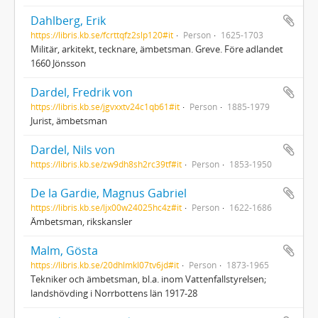
Dahlberg, Erik
https://libris.kb.se/fcrttqfz2slp120#it
Person
1625-1703
Militär, arkitekt, tecknare, ämbetsman. Greve. Före adlandet
1660 Jönsson
Dardel, Fredrik von
https://libris.kb.se/jgvxxtv24c1qb61#it
Person
1885-1979
Jurist, ämbetsman
Dardel, Nils von
https://libris.kb.se/zw9dh8sh2rc39tf#it
Person
1853-1950
De la Gardie, Magnus Gabriel
https://libris.kb.se/ljx00w24025hc4z#it
Person
1622-1686
Ämbetsman, rikskansler
Malm, Gösta
https://libris.kb.se/20dhlmkl07tv6jd#it
Person
1873-1965
Tekniker och ämbetsman, bl.a. inom Vattenfallstyrelsen;
landshövding i Norrbottens län 1917-28