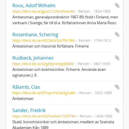
Roos, Adolf Wilhelm
https://libris.kb.se/jgvz2c120m45vkr#it
Person
1824-1895
Ämbetsman; generalpostdirektör 1867-89; född i Finland, men
verksam i Sverige; far till bl.a. författarinnan Anna Maria Roos
Rosenhane, Schering
https://libris.kb.se/nl025ks63cd7fm7#it
Person
1754-1812
Ämbetsman och historisk författare. Friherre
Rudbeck, Johannes
https://libris.kb.se/42gjl5pn4cpgd66#it
Person
1867-1935
Ämbetsman och bokhistoriker. Friherre. Använde även
signaturen J. R.
Rålamb, Clas
https://libris.kb.se/97mprcht2xb3g2v#it
Person
1622-1698
Ämbetsman
Sander, Fredrik
https://libris.kb.se/nl025vz64m15297#it
Person
1828-1900
Skald, konsthistoriker och ämbetsman; medlem av Svenska
Akademien från 1889