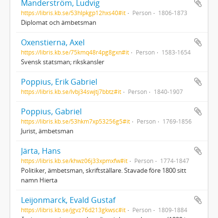
Manderström, Ludvig
https://libris.kb.se/53hlpkgp12hxs40#it
Person
1806-1873
Diplomat och ämbetsman
Oxenstierna, Axel
https://libris.kb.se/75kmq48r4pg8gxn#it
Person
1583-1654
Svensk statsman; rikskansler
Poppius, Erik Gabriel
https://libris.kb.se/lvbj34swjtj7bbtz#it
Person
1840-1907
Poppius, Gabriel
https://libris.kb.se/53hkm7xp53256g5#it
Person
1769-1856
Jurist, ämbetsman
Järta, Hans
https://libris.kb.se/khwz06j33xpmxfw#it
Person
1774-1847
Politiker, ämbetsman, skriftställare. Stavade före 1800 sitt
namn Hierta
Leijonmarck, Evald Gustaf
https://libris.kb.se/jgvz76d213gkwsc#it
Person
1809-1884