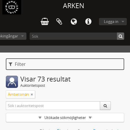
ARKEN
Logga in
ökingångar
Filter
Visar 73 resultat
Auktoritetspost
Ämbetsmän
Utökade sökmöjligheter