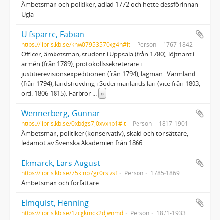
Ämbetsman och politiker; adlad 1772 och hette dessförinnan
Ugla
Ulfsparre, Fabian
https://libris.kb.se/khw07953570xg4n#it
Person
1767-1842
Officer, ämbetsman; student i Uppsala (från 1780), löjtnant i
armén (från 1789), protokollssekreterare i
justitierevisionsexpeditionen (från 1794), lagman i Värmland
(från 1794), landshövding i Södermanlands län (vice från 1803,
ord. 1806-1815). Farbror
...
»
Wennerberg, Gunnar
https://libris.kb.se/0xbdgs7j0xvxhb1#it
Person
1817-1901
Ämbetsman, politiker (konservativ), skald och tonsättare,
ledamot av Svenska Akademien från 1866
Ekmarck, Lars August
https://libris.kb.se/75kmp7gr0rslvsf
Person
1785-1869
Ämbetsman och författare
Elmquist, Henning
https://libris.kb.se/1zcgkmck2djwnmd
Person
1871-1933