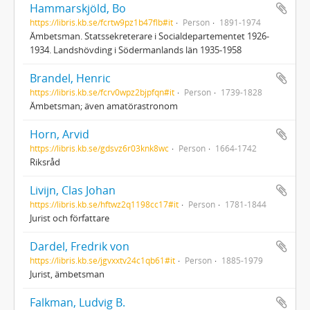
Hammarskjöld, Bo
https://libris.kb.se/fcrtw9pz1b47flb#it
Person
1891-1974
Ämbetsman. Statssekreterare i Socialdepartementet 1926-
1934. Landshövding i Södermanlands län 1935-1958
Brandel, Henric
https://libris.kb.se/fcrv0wpz2bjpfqn#it
Person
1739-1828
Ämbetsman; även amatörastronom
Horn, Arvid
https://libris.kb.se/gdsvz6r03knk8wc
Person
1664-1742
Riksråd
Livijn, Clas Johan
https://libris.kb.se/hftwz2q1198cc17#it
Person
1781-1844
Jurist och författare
Dardel, Fredrik von
https://libris.kb.se/jgvxxtv24c1qb61#it
Person
1885-1979
Jurist, ämbetsman
Falkman, Ludvig B.