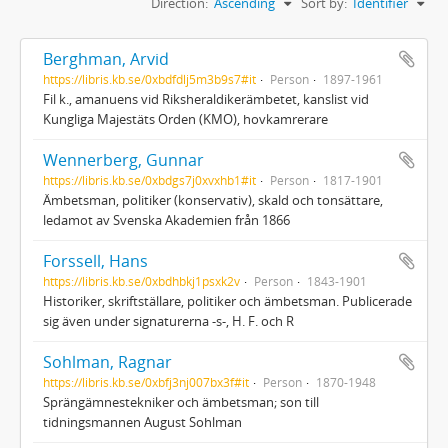
Direction:
Ascending
Sort by:
Identifier
Berghman, Arvid
https://libris.kb.se/0xbdfdlj5m3b9s7#it
Person
1897-1961
Fil k., amanuens vid Riksheraldikerämbetet, kanslist vid
Kungliga Majestäts Orden (KMO), hovkamrerare
Wennerberg, Gunnar
https://libris.kb.se/0xbdgs7j0xvxhb1#it
Person
1817-1901
Ämbetsman, politiker (konservativ), skald och tonsättare,
ledamot av Svenska Akademien från 1866
Forssell, Hans
https://libris.kb.se/0xbdhbkj1psxk2v
Person
1843-1901
Historiker, skriftställare, politiker och ämbetsman. Publicerade
sig även under signaturerna -s-, H. F. och R
Sohlman, Ragnar
https://libris.kb.se/0xbfj3nj007bx3f#it
Person
1870-1948
Sprängämnestekniker och ämbetsman; son till
tidningsmannen August Sohlman