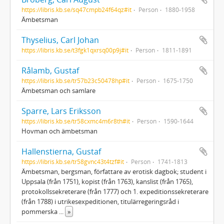
https://libris.kb.se/sq47cmpb24f64qz#it
Person
1880-1958
Ämbetsman
Thyselius, Carl Johan
https://libris.kb.se/t3fgk1qxrsq00p9j#it
Person
1811-1891
Rålamb, Gustaf
https://libris.kb.se/tr57b23c50478hp#it
Person
1675-1750
Ämbetsman och samlare
Sparre, Lars Eriksson
https://libris.kb.se/tr58cxmc4m6r8th#it
Person
1590-1644
Hovman och ämbetsman
Hallenstierna, Gustaf
https://libris.kb.se/tr58gvnc43t4tzf#it
Person
1741-1813
Ämbetsman, bergsman, författare av erotisk dagbok; student i
Uppsala (från 1751), kopist (från 1763), kanslist (från 1765),
protokollssekreterare (från 1777) och 1. expeditionssekreterare
(från 1788) i utrikesexpeditionen, titulärregeringsråd i
pommerska
...
»