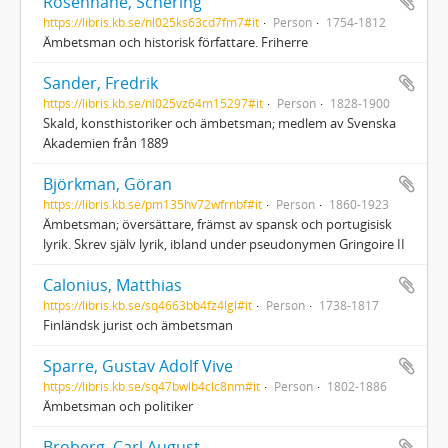
Rosenhane, Schering
https://libris.kb.se/nl025ks63cd7fm7#it
Person
1754-1812
Ämbetsman och historisk författare. Friherre
Sander, Fredrik
https://libris.kb.se/nl025vz64m15297#it
Person
1828-1900
Skald, konsthistoriker och ämbetsman; medlem av Svenska
Akademien från 1889
Björkman, Göran
https://libris.kb.se/pm135hv72wfrnbf#it
Person
1860-1923
Ämbetsman; översättare, främst av spansk och portugisisk
lyrik. Skrev själv lyrik, ibland under pseudonymen Gringoire II
Calonius, Matthias
https://libris.kb.se/sq4663bb4fz4lgl#it
Person
1738-1817
Finländsk jurist och ämbetsman
Sparre, Gustav Adolf Vive
https://libris.kb.se/sq47bwlb4clc8nm#it
Person
1802-1886
Ämbetsman och politiker
Broberg, Carl August