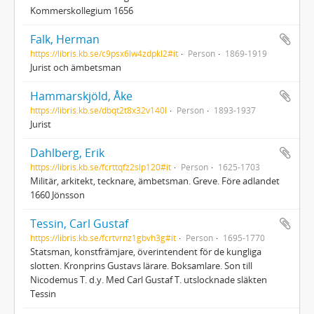
Kommerskollegium 1656
Falk, Herman
https://libris.kb.se/c9psx6lw4zdpkl2#it
Person
1869-1919
Jurist och ämbetsman
Hammarskjöld, Åke
https://libris.kb.se/dbqt2t8x32v140l
Person
1893-1937
Jurist
Dahlberg, Erik
https://libris.kb.se/fcrttqfz2slp120#it
Person
1625-1703
Militär, arkitekt, tecknare, ämbetsman. Greve. Före adlandet
1660 Jönsson
Tessin, Carl Gustaf
https://libris.kb.se/fcrtvrnz1gbvh3g#it
Person
1695-1770
Statsman, konstfrämjare, överintendent för de kungliga
slotten. Kronprins Gustavs lärare. Boksamlare. Son till
Nicodemus T. d.y. Med Carl Gustaf T. utslocknade släkten
Tessin