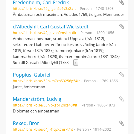
Fredenheim, Carl-Fredrik
https://libris.kb.se/42gjlgsn2s4v3x2#it
Person
1748-1803
Ämbetsman och museiman. Adlades 1769, tidigare Mennander
d'Albedyhll, Carl Gustaf Wickstedt
https://libris.kb.se/42gktvnn0msklzr#it
Person
1800-1856
Ämbetsman, hovman; student i Uppsala (från 1812),
sekreterare i kabinettet för utrikes brevväxling (andre från
1819, förste 1825-1837), kammarjunkare (från 1819),
kammarherre (från 1823), överceremonimästare (1831-1843).
Son till Gustaf d'Albedyhll (1758-
...
»
Poppius, Gabriel
https://libris.kb.se/53hkm7xp53256g5#it
Person
1769-1856
Jurist, ämbetsman
Manderström, Ludvig
https://libris.kb.se/53hlpkgp12hxs40#it
Person
1806-1873
Diplomat och ämbetsman
Rexed, Bror
https://libris.kb.se/64jll4fq2ktmrkt#it
Person
1914-2002