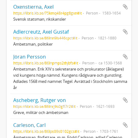
Oxenstierna, Axel
https://libris.kb.se/75kmq48r4pg8gxn#it
Person
1583-1654
Svensk statsman; rikskansler
Adlercreutz, Axel Gustaf
https://libris.kb.se/86lnn9ls446cpct#it
Person
1821-1880
Ämbetsman, politiker
Jöran Persson
https://libris.kb.se/86lnpmps2thjbfs#it
Person
ca 1530-1568
Ämbetsman. Erik XIV:s sekreterare och prokurator (åklagare)
vid kungens höga nämnd. Kungens rådgivare och gunstling.
Adlades 1568 med namnet Tegel. Avrättad i Stockholm samma
år
Ascheberg, Rutger von
https://libris.kb.se/86lnrj9s0gfl7r2#it
Person
1621-1693
Greve, militär och ämbetsman
Carleson, Carl
https://libris.kb.se/86lps09s0102gcs#it
Person
1703-1761
Ämbetsman, författare, m.m. Född Carlsson, adlad Carleson,