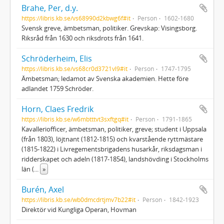
Brahe, Per, d.y.
https://libris.kb.se/vs68990d2kbwg6f#it
Person
1602-1680
Svensk greve, ämbetsman, politiker. Grevskap: Visingsborg.
Riksråd från 1630 och riksdrots från 1641.
Schröderheim, Elis
https://libris.kb.se/vs68cr0d3721vl9#it
Person
1747-1795
Ämbetsman; ledamot av Svenska akademien. Hette före
adlandet 1759 Schröder.
Horn, Claes Fredrik
https://libris.kb.se/w6mbtttvt3sxftgq#it
Person
1791-1865
Kavalleriofficer, ämbetsman, politiker, greve; student i Uppsala
(från 1803), löjtnant (1812-1815) och kvarstående ryttmästare
(1815-1822) i Livregementsbrigadens husarkår, riksdagsman i
ridderskapet och adeln (1817-1854), landshövding i Stockholms
län (
...
»
Burén, Axel
https://libris.kb.se/wb0dmcdrtjmv7b22#it
Person
1842-1923
Direktör vid Kungliga Operan, Hovman