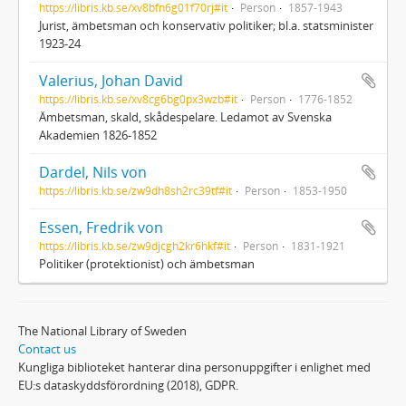
https://libris.kb.se/xv8bfn6g01f70rj#it
Person
1857-1943
Jurist, ämbetsman och konservativ politiker; bl.a. statsminister
1923-24
Valerius, Johan David
https://libris.kb.se/xv8cg6bg0px3wzb#it
Person
1776-1852
Ämbetsman, skald, skådespelare. Ledamot av Svenska
Akademien 1826-1852
Dardel, Nils von
https://libris.kb.se/zw9dh8sh2rc39tf#it
Person
1853-1950
Essen, Fredrik von
https://libris.kb.se/zw9djcgh2kr6hkf#it
Person
1831-1921
Politiker (protektionist) och ämbetsman
The National Library of Sweden
Contact us
Kungliga biblioteket hanterar dina personuppgifter i enlighet med
EU:s dataskyddsförordning (2018), GDPR.