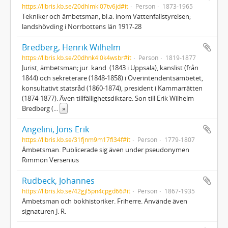
https://libris.kb.se/20dhlmkl07tv6jd#it
Person
1873-1965
Tekniker och ämbetsman, bl.a. inom Vattenfallstyrelsen;
landshövding i Norrbottens län 1917-28
Bredberg, Henrik Wilhelm
https://libris.kb.se/20dhnk4l0k4wsbr#it
Person
1819-1877
Jurist, ämbetsman; jur. kand. (1843 i Uppsala), kanslist (från
1844) och sekreterare (1848-1858) i Överintendentsämbetet,
konsultativt statsråd (1860-1874), president i Kammarrätten
(1874-1877). Även tillfällighetsdiktare. Son till Erik Wilhelm
Bredberg (
...
»
Angelini, Jöns Erik
https://libris.kb.se/31fjnm9m17fl34f#it
Person
1779-1807
Ämbetsman. Publicerade sig även under pseudonymen
Rimmon Versenius
Rudbeck, Johannes
https://libris.kb.se/42gjl5pn4cpgd66#it
Person
1867-1935
Ämbetsman och bokhistoriker. Friherre. Använde även
signaturen J. R.