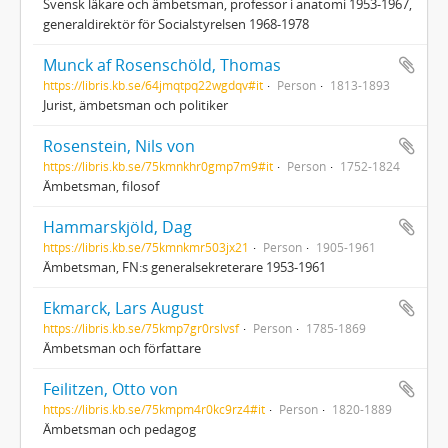
Svensk läkare och ämbetsman, professor i anatomi 1953-1967,
generaldirektör för Socialstyrelsen 1968-1978
Munck af Rosenschöld, Thomas
https://libris.kb.se/64jmqtpq22wgdqv#it
Person
1813-1893
Jurist, ämbetsman och politiker
Rosenstein, Nils von
https://libris.kb.se/75kmnkhr0gmp7m9#it
Person
1752-1824
Ämbetsman, filosof
Hammarskjöld, Dag
https://libris.kb.se/75kmnkmr503jx21
Person
1905-1961
Ämbetsman, FN:s generalsekreterare 1953-1961
Ekmarck, Lars August
https://libris.kb.se/75kmp7gr0rslvsf
Person
1785-1869
Ämbetsman och författare
Feilitzen, Otto von
https://libris.kb.se/75kmpm4r0kc9rz4#it
Person
1820-1889
Ämbetsman och pedagog