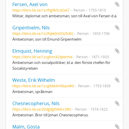
Fersen, Axel von
https://libris.kb.se/1zcfhg9k5cd2xk7
Person
1755-1810
Militär, diplomat och ämbetsman; son till Axel von Fersen d.ä.
Gripenhielm, Nils
https://libris.kb.se/1zcfhjkk0m032fv#it
Person
1653-1706
Ämbetsman; son till Emund Gripenhielm
Elmquist, Henning
https://libris.kb.se/1zcgkmck2djwnmd
Person
1871-1933
Ämbetsman och socialpolitiker; bl.a. den förste chefen för
Socialstyrelsen
Weste, Erik Wilhelm
https://libris.kb.se/1zcglkbk4m0tqv4#it
Person
1753-1839
Ämbetsman, språkman
Chesnecopherus, Nils
https://libris.kb.se/20dgjfgl0t6krc3#it
Person
1574-1622
Ämbetsman. Bror till Johan Chesnecopherus.
Malm, Gösta