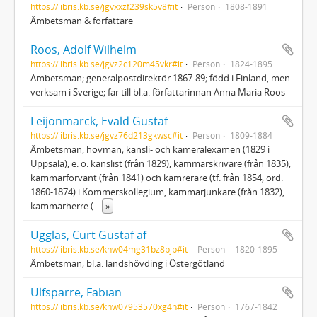
https://libris.kb.se/jgvxxzf239sk5v8#it
Person
1808-1891
Ämbetsman & författare
Roos, Adolf Wilhelm
https://libris.kb.se/jgvz2c120m45vkr#it
Person
1824-1895
Ämbetsman; generalpostdirektör 1867-89; född i Finland, men
verksam i Sverige; far till bl.a. författarinnan Anna Maria Roos
Leijonmarck, Evald Gustaf
https://libris.kb.se/jgvz76d213gkwsc#it
Person
1809-1884
Ämbetsman, hovman; kansli- och kameralexamen (1829 i
Uppsala), e. o. kanslist (från 1829), kammarskrivare (från 1835),
kammarförvant (från 1841) och kamrerare (tf. från 1854, ord.
1860-1874) i Kommerskollegium, kammarjunkare (från 1832),
kammarherre (
...
»
Ugglas, Curt Gustaf af
https://libris.kb.se/khw04mg31bz8bjb#it
Person
1820-1895
Ämbetsman; bl.a. landshövding i Östergötland
Ulfsparre, Fabian
https://libris.kb.se/khw07953570xg4n#it
Person
1767-1842