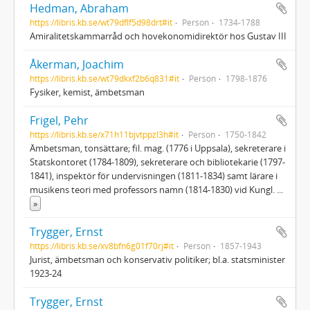
Hedman, Abraham
https://libris.kb.se/wt79dflf5d98drt#it
Person
1734-1788
Amiralitetskammarråd och hovekonomidirektör hos Gustav III
Åkerman, Joachim
https://libris.kb.se/wt79dkxf2b6q831#it
Person
1798-1876
Fysiker, kemist, ämbetsman
Frigel, Pehr
https://libris.kb.se/x71h11bjvtppzl3h#it
Person
1750-1842
Ämbetsman, tonsättare; fil. mag. (1776 i Uppsala), sekreterare i
Statskontoret (1784-1809), sekreterare och bibliotekarie (1797-
1841), inspektör för undervisningen (1811-1834) samt lärare i
musikens teori med professors namn (1814-1830) vid Kungl.
...
»
Trygger, Ernst
https://libris.kb.se/xv8bfn6g01f70rj#it
Person
1857-1943
Jurist, ämbetsman och konservativ politiker; bl.a. statsminister
1923-24
Trygger, Ernst