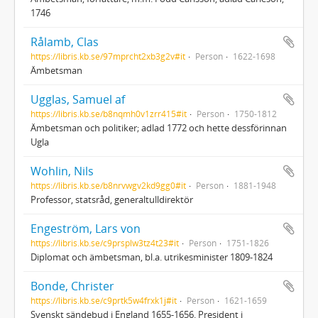
1746
Rålamb, Clas
https://libris.kb.se/97mprcht2xb3g2v#it
Person
1622-1698
Ämbetsman
Ugglas, Samuel af
https://libris.kb.se/b8nqmh0v1zrr415#it
Person
1750-1812
Ämbetsman och politiker; adlad 1772 och hette dessförinnan
Ugla
Wohlin, Nils
https://libris.kb.se/b8nrvwgv2kd9gg0#it
Person
1881-1948
Professor, statsråd, generaltulldirektör
Engeström, Lars von
https://libris.kb.se/c9prsplw3tz4t23#it
Person
1751-1826
Diplomat och ämbetsman, bl.a. utrikesminister 1809-1824
Bonde, Christer
https://libris.kb.se/c9prtk5w4frxk1j#it
Person
1621-1659
Svenskt sändebud i England 1655-1656. President i