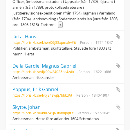
Officer, ämbetsman; student i Uppsala (från 1780), löjtnant i
armén (från 1789), protokollssekreterare i
justitierevisionsexpeditionen (från 1794), lagman i Värmland
(från 1794), landshövding i Södermanlands län (vice från 1803,
ord. 1806-1815). Farbror
...
»
Järta, Hans
https://libris.kb.se/khwz06j33xpmxfw#it
Person
1774-1847
Politiker, ämbetsman, skriftställare. Stavade före 1800 sitt
namn Hierta
De la Gardie, Magnus Gabriel
https://libris.kb.se/ljx00w24025hc4z#it
Person
1622-1686
Ämbetsman, rikskansler
Poppius, Erik Gabriel
https://libris.kb.se/lvbj34swjtj7bbtz#it
Person
1840-1907
Skytte, Johan
https://libris.kb.se/nl0241j63tvb8pq#it
Person
1577-1645
Ämbetsman. Hette före adlandet 1604 Schroderus.