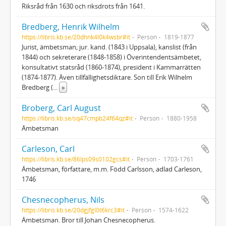
Riksråd från 1630 och riksdrots från 1641.
Bredberg, Henrik Wilhelm
https://libris.kb.se/20dhnk4l0k4wsbr#it
Person
1819-1877
Jurist, ämbetsman; jur. kand. (1843 i Uppsala), kanslist (från
1844) och sekreterare (1848-1858) i Överintendentsämbetet,
konsultativt statsråd (1860-1874), president i Kammarrätten
(1874-1877). Även tillfällighetsdiktare. Son till Erik Wilhelm
Bredberg (
...
»
Broberg, Carl August
https://libris.kb.se/sq47cmpb24f64qz#it
Person
1880-1958
Ämbetsman
Carleson, Carl
https://libris.kb.se/86lps09s0102gcs#it
Person
1703-1761
Ämbetsman, författare, m.m. Född Carlsson, adlad Carleson,
1746
Chesnecopherus, Nils
https://libris.kb.se/20dgjfgl0t6krc3#it
Person
1574-1622
Ämbetsman. Bror till Johan Chesnecopherus.