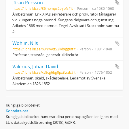
Jöran Persson
https://libris.kb.se/86lnpmps2thjbfs#it
Person
ca 1530-1568
Ämbetsman. Erik XIV:s sekreterare och prokurator (åklagare)
vid kungens höga nämnd. Kungens rådgivare och gunstling.
Adlades 1568 med namnet Tegel. Avrättad i Stockholm samma
år
Wohlin, Nils
https://libris.kb.se/b8nrvwgv2kd9gg0#it
Person
1881-1948
Professor, statsråd, generaltulldirektör
Valerius, Johan David
https://libris.kb.se/xv8cg6bg0px3wzb#it
Person
1776-1852
Ämbetsman, skald, skådespelare. Ledamot av Svenska
Akademien 1826-1852
Kungliga biblioteket
Kontakta oss
Kungliga biblioteket hanterar dina personuppgifter i enlighet med
EU:s dataskyddsförordning (2018), GDPR.