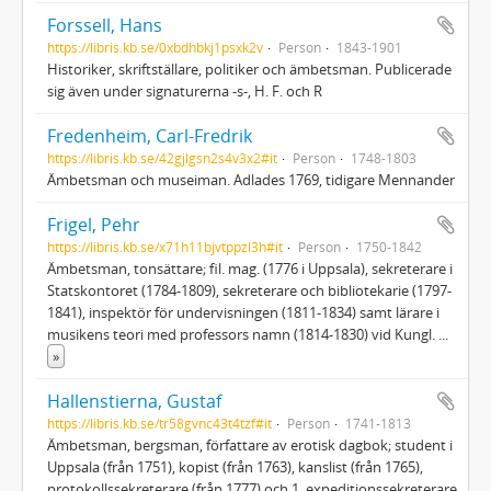
Forssell, Hans
https://libris.kb.se/0xbdhbkj1psxk2v
Person
1843-1901
Historiker, skriftställare, politiker och ämbetsman. Publicerade
sig även under signaturerna -s-, H. F. och R
Fredenheim, Carl-Fredrik
https://libris.kb.se/42gjlgsn2s4v3x2#it
Person
1748-1803
Ämbetsman och museiman. Adlades 1769, tidigare Mennander
Frigel, Pehr
https://libris.kb.se/x71h11bjvtppzl3h#it
Person
1750-1842
Ämbetsman, tonsättare; fil. mag. (1776 i Uppsala), sekreterare i
Statskontoret (1784-1809), sekreterare och bibliotekarie (1797-
1841), inspektör för undervisningen (1811-1834) samt lärare i
musikens teori med professors namn (1814-1830) vid Kungl.
...
»
Hallenstierna, Gustaf
https://libris.kb.se/tr58gvnc43t4tzf#it
Person
1741-1813
Ämbetsman, bergsman, författare av erotisk dagbok; student i
Uppsala (från 1751), kopist (från 1763), kanslist (från 1765),
protokollssekreterare (från 1777) och 1. expeditionssekreterare