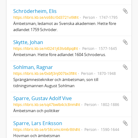
Schröderheim, Elis
https://libris.kb.se/vs68cr0d3721vl9#it
Person
1747-1795
Ämbetsman; ledamot av Svenska akademien. Hette före
adlandet 1759 Schröder.
Skytte, Johan
https://libris.kb.se/nl0241j63tvb8pq#it
Person
1577-1645
Ämbetsman. Hette före adlandet 1604 Schroderus.
Sohlman, Ragnar
https://libris.kb.se/0xbfj3nj007bx3f#it
Person
1870-1948
Sprängämnestekniker och ämbetsman; son till
tidningsmannen August Sohlman
Sparre, Gustav Adolf Vive
https://libris.kb.se/sq47bwlb4clc8nm#it
Person
1802-1886
Ämbetsman och politiker
Sparre, Lars Eriksson
https://libris.kb.se/tr58cxmc4m6r8th#it
Person
1590-1644
Hovman och ämbetsman