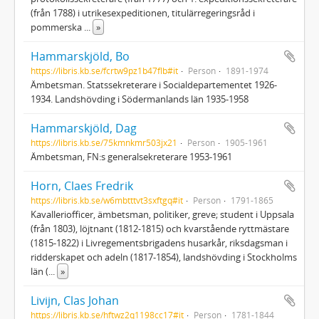
(från 1788) i utrikesexpeditionen, titulärregeringsråd i
pommerska
...
»
Hammarskjöld, Bo
https://libris.kb.se/fcrtw9pz1b47flb#it
Person
1891-1974
Ämbetsman. Statssekreterare i Socialdepartementet 1926-
1934. Landshövding i Södermanlands län 1935-1958
Hammarskjöld, Dag
https://libris.kb.se/75kmnkmr503jx21
Person
1905-1961
Ämbetsman, FN:s generalsekreterare 1953-1961
Horn, Claes Fredrik
https://libris.kb.se/w6mbtttvt3sxftgq#it
Person
1791-1865
Kavalleriofficer, ämbetsman, politiker, greve; student i Uppsala
(från 1803), löjtnant (1812-1815) och kvarstående ryttmästare
(1815-1822) i Livregementsbrigadens husarkår, riksdagsman i
ridderskapet och adeln (1817-1854), landshövding i Stockholms
län (
...
»
Livijn, Clas Johan
https://libris.kb.se/hftwz2q1198cc17#it
Person
1781-1844