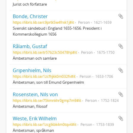
Jurist och författare
Bonde, Christer
https://libris.kb.se/c9prtk5w4frxk1j#it
Person
1621-1659
Svenskt sändebud i England 1655-1656. President i
Kommerskollegium 1656
Rålamb, Gustaf
https://libris.kb.se/tr57b23c50478hp#it
Person
1675-1750
Ämbetsman och samlare
Gripenhielm, Nils
https://libris.kb.se/1zcfhjkk0m032fv#it
Person
1653-1706
Ämbetsman; son till Emund Gripenhielm
Rosenstein, Nils von
https://libris.kb.se/75kmnkhr0gmp7m9#it
Person
1752-1824
Ämbetsman, filosof
Weste, Erik Wilhelm
https://libris.kb.se/1zcglkbk4m0tqv4#it
Person
1753-1839
Ämbetsman, språkman