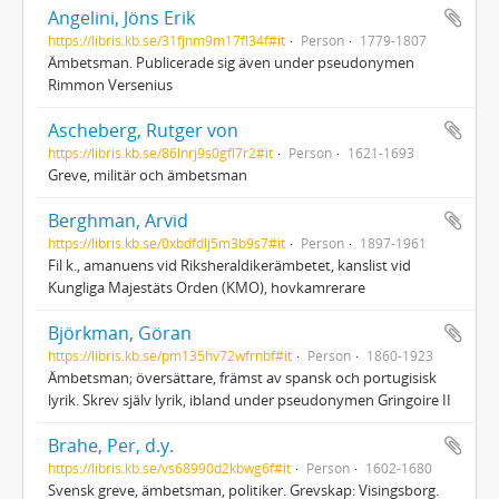
Angelini, Jöns Erik
https://libris.kb.se/31fjnm9m17fl34f#it
Person
1779-1807
Ämbetsman. Publicerade sig även under pseudonymen
Rimmon Versenius
Ascheberg, Rutger von
https://libris.kb.se/86lnrj9s0gfl7r2#it
Person
1621-1693
Greve, militär och ämbetsman
Berghman, Arvid
https://libris.kb.se/0xbdfdlj5m3b9s7#it
Person
1897-1961
Fil k., amanuens vid Riksheraldikerämbetet, kanslist vid
Kungliga Majestäts Orden (KMO), hovkamrerare
Björkman, Göran
https://libris.kb.se/pm135hv72wfrnbf#it
Person
1860-1923
Ämbetsman; översättare, främst av spansk och portugisisk
lyrik. Skrev själv lyrik, ibland under pseudonymen Gringoire II
Brahe, Per, d.y.
https://libris.kb.se/vs68990d2kbwg6f#it
Person
1602-1680
Svensk greve, ämbetsman, politiker. Grevskap: Visingsborg.