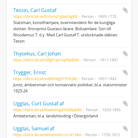
Tessin, Carl Gustaf
https://libris.kb.se/fcrtvrnz1gbvh3g#it
Person
1695-1770
Statsman, konstfrämjare, överintendent för de kungliga
slotten. Kronprins Gustavs lärare. Boksamlare. Son till
Nicodemus T. d.y. Med Carl Gustaf T. utslocknade släkten
Tessin
Thyselius, Carl Johan
https://libris.kb.se/t3fgk1qxrsq00p9j#it
Person
1811-1891
Trygger, Ernst
https://libris.kb.se/xv8bfn6g01f70rj#it
Person
1857-1943
Jurist, ämbetsman och konservativ politiker; bl.a. statsminister
1923-24
Ugglas, Curt Gustaf af
https://libris.kb.se/khw04mg31bz8bjb#it
Person
1820-1895
Ämbetsman; bl.a. landshövding i Östergötland
Ugglas, Samuel af
https://libris.kb.se/b8nqmh0v1zrr415#it
Person
1750-1812