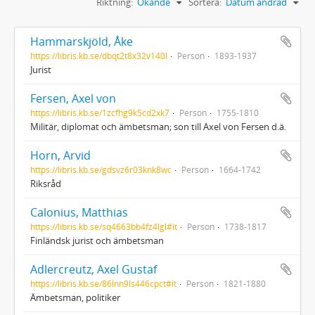
Riktning:
Ökande
Sortera:
Datum ändrad
Hammarskjöld, Åke
https://libris.kb.se/dbqt2t8x32v140l
Person
1893-1937
Jurist
Fersen, Axel von
https://libris.kb.se/1zcfhg9k5cd2xk7
Person
1755-1810
Militär, diplomat och ämbetsman; son till Axel von Fersen d.ä.
Horn, Arvid
https://libris.kb.se/gdsvz6r03knk8wc
Person
1664-1742
Riksråd
Calonius, Matthias
https://libris.kb.se/sq4663bb4fz4lgl#it
Person
1738-1817
Finländsk jurist och ämbetsman
Adlercreutz, Axel Gustaf
https://libris.kb.se/86lnn9ls446cpct#it
Person
1821-1880
Ämbetsman, politiker