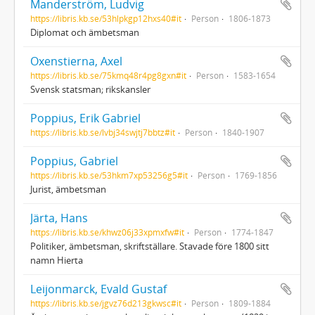
Manderström, Ludvig
https://libris.kb.se/53hlpkgp12hxs40#it
Person
1806-1873
Diplomat och ämbetsman
Oxenstierna, Axel
https://libris.kb.se/75kmq48r4pg8gxn#it
Person
1583-1654
Svensk statsman; rikskansler
Poppius, Erik Gabriel
https://libris.kb.se/lvbj34swjtj7bbtz#it
Person
1840-1907
Poppius, Gabriel
https://libris.kb.se/53hkm7xp53256g5#it
Person
1769-1856
Jurist, ämbetsman
Järta, Hans
https://libris.kb.se/khwz06j33xpmxfw#it
Person
1774-1847
Politiker, ämbetsman, skriftställare. Stavade före 1800 sitt
namn Hierta
Leijonmarck, Evald Gustaf
https://libris.kb.se/jgvz76d213gkwsc#it
Person
1809-1884