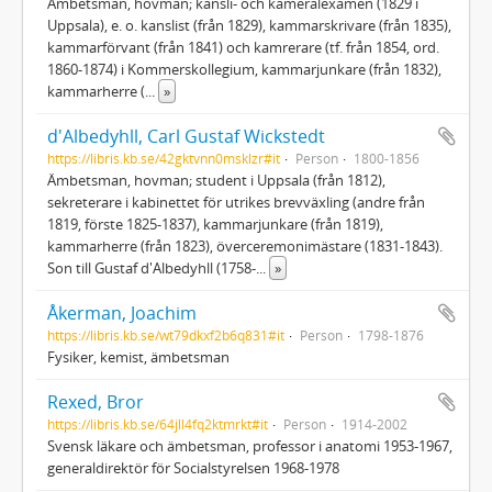
Ämbetsman, hovman; kansli- och kameralexamen (1829 i
Uppsala), e. o. kanslist (från 1829), kammarskrivare (från 1835),
kammarförvant (från 1841) och kamrerare (tf. från 1854, ord.
1860-1874) i Kommerskollegium, kammarjunkare (från 1832),
kammarherre (
...
»
d'Albedyhll, Carl Gustaf Wickstedt
https://libris.kb.se/42gktvnn0msklzr#it
Person
1800-1856
Ämbetsman, hovman; student i Uppsala (från 1812),
sekreterare i kabinettet för utrikes brevväxling (andre från
1819, förste 1825-1837), kammarjunkare (från 1819),
kammarherre (från 1823), överceremonimästare (1831-1843).
Son till Gustaf d'Albedyhll (1758-
...
»
Åkerman, Joachim
https://libris.kb.se/wt79dkxf2b6q831#it
Person
1798-1876
Fysiker, kemist, ämbetsman
Rexed, Bror
https://libris.kb.se/64jll4fq2ktmrkt#it
Person
1914-2002
Svensk läkare och ämbetsman, professor i anatomi 1953-1967,
generaldirektör för Socialstyrelsen 1968-1978