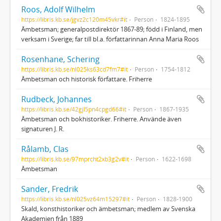
Roos, Adolf Wilhelm
https://libris.kb.se/jgvz2c120m45vkr#it
Person
1824-1895
Ämbetsman; generalpostdirektör 1867-89; född i Finland, men
verksam i Sverige; far till bl.a. författarinnan Anna Maria Roos
Rosenhane, Schering
https://libris.kb.se/nl025ks63cd7fm7#it
Person
1754-1812
Ämbetsman och historisk författare. Friherre
Rudbeck, Johannes
https://libris.kb.se/42gjl5pn4cpgd66#it
Person
1867-1935
Ämbetsman och bokhistoriker. Friherre. Använde även
signaturen J. R.
Rålamb, Clas
https://libris.kb.se/97mprcht2xb3g2v#it
Person
1622-1698
Ämbetsman
Sander, Fredrik
https://libris.kb.se/nl025vz64m15297#it
Person
1828-1900
Skald, konsthistoriker och ämbetsman; medlem av Svenska
Akademien från 1889