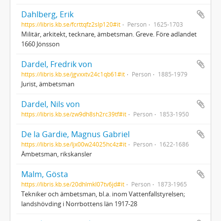
Dahlberg, Erik
https://libris.kb.se/fcrttqfz2slp120#it
Person
1625-1703
Militär, arkitekt, tecknare, ämbetsman. Greve. Före adlandet
1660 Jönsson
Dardel, Fredrik von
https://libris.kb.se/jgvxxtv24c1qb61#it
Person
1885-1979
Jurist, ämbetsman
Dardel, Nils von
https://libris.kb.se/zw9dh8sh2rc39tf#it
Person
1853-1950
De la Gardie, Magnus Gabriel
https://libris.kb.se/ljx00w24025hc4z#it
Person
1622-1686
Ämbetsman, rikskansler
Malm, Gösta
https://libris.kb.se/20dhlmkl07tv6jd#it
Person
1873-1965
Tekniker och ämbetsman, bl.a. inom Vattenfallstyrelsen;
landshövding i Norrbottens län 1917-28