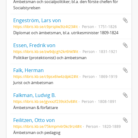
Ämbetsman och socialpolitiker; bl.a. den förste chefen för
Socialstyrelsen
Engeström, Lars von
https://libris.kb.se/c9prsplw3tz4t23#it
Person
1751-1826
Diplomat och ämbetsman, bl.a. utrikesminister 1809-1824
Essen, Fredrik von
https://libris.kb.se/zw9djcgh2kr6hkf#it
Person
1831-1921
Politiker (protektionist) och ämbetsman
Falk, Herman
https://libris.kb.se/c9psx6lw4zdpkl2#it
Person
1869-1919
Jurist och ämbetsman
Falkman, Ludvig B.
https://libris.kb.se/jgvxxzf239sk5v8#it
Person
1808-1891
Ämbetsman & författare
Feilitzen, Otto von
https://libris.kb.se/75kmpm4r0kc9rz4#it
Person
1820-1889
Ämbetsman och pedagog