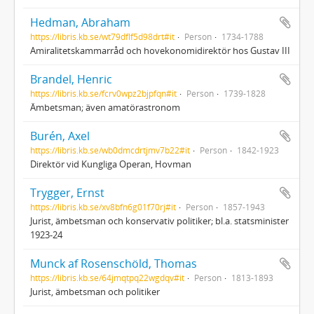
Hedman, Abraham
https://libris.kb.se/wt79dflf5d98drt#it
Person
1734-1788
Amiralitetskammarråd och hovekonomidirektör hos Gustav III
Brandel, Henric
https://libris.kb.se/fcrv0wpz2bjpfqn#it
Person
1739-1828
Ämbetsman; även amatörastronom
Burén, Axel
https://libris.kb.se/wb0dmcdrtjmv7b22#it
Person
1842-1923
Direktör vid Kungliga Operan, Hovman
Trygger, Ernst
https://libris.kb.se/xv8bfn6g01f70rj#it
Person
1857-1943
Jurist, ämbetsman och konservativ politiker; bl.a. statsminister
1923-24
Munck af Rosenschöld, Thomas
https://libris.kb.se/64jmqtpq22wgdqv#it
Person
1813-1893
Jurist, ämbetsman och politiker