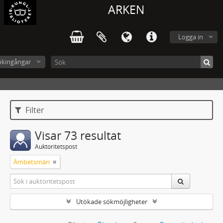
ARKEN
Logga in
ökingångar
Filter
Visar 73 resultat
Auktoritetspost
Ämbetsmän
Utökade sökmöjligheter