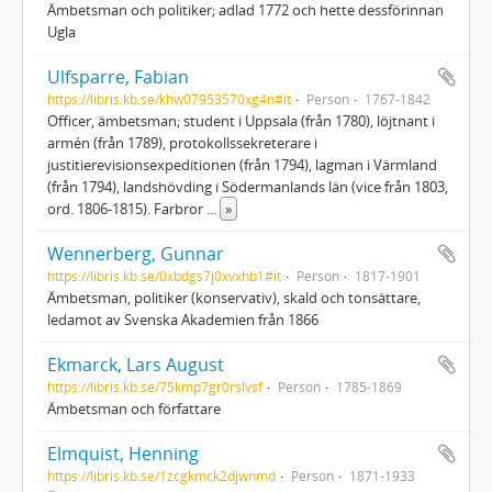
Ämbetsman och politiker; adlad 1772 och hette dessförinnan
Ugla
Ulfsparre, Fabian
https://libris.kb.se/khw07953570xg4n#it
Person
1767-1842
Officer, ämbetsman; student i Uppsala (från 1780), löjtnant i
armén (från 1789), protokollssekreterare i
justitierevisionsexpeditionen (från 1794), lagman i Värmland
(från 1794), landshövding i Södermanlands län (vice från 1803,
ord. 1806-1815). Farbror
...
»
Wennerberg, Gunnar
https://libris.kb.se/0xbdgs7j0xvxhb1#it
Person
1817-1901
Ämbetsman, politiker (konservativ), skald och tonsättare,
ledamot av Svenska Akademien från 1866
Ekmarck, Lars August
https://libris.kb.se/75kmp7gr0rslvsf
Person
1785-1869
Ämbetsman och författare
Elmquist, Henning
https://libris.kb.se/1zcgkmck2djwnmd
Person
1871-1933