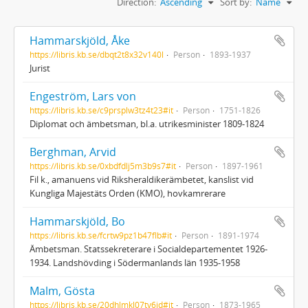
Direction:
Ascending
Sort by:
Name
Hammarskjöld, Åke
https://libris.kb.se/dbqt2t8x32v140l
Person
1893-1937
Jurist
Engeström, Lars von
https://libris.kb.se/c9prsplw3tz4t23#it
Person
1751-1826
Diplomat och ämbetsman, bl.a. utrikesminister 1809-1824
Berghman, Arvid
https://libris.kb.se/0xbdfdlj5m3b9s7#it
Person
1897-1961
Fil k., amanuens vid Riksheraldikerämbetet, kanslist vid
Kungliga Majestäts Orden (KMO), hovkamrerare
Hammarskjöld, Bo
https://libris.kb.se/fcrtw9pz1b47flb#it
Person
1891-1974
Ämbetsman. Statssekreterare i Socialdepartementet 1926-
1934. Landshövding i Södermanlands län 1935-1958
Malm, Gösta
https://libris.kb.se/20dhlmkl07tv6jd#it
Person
1873-1965