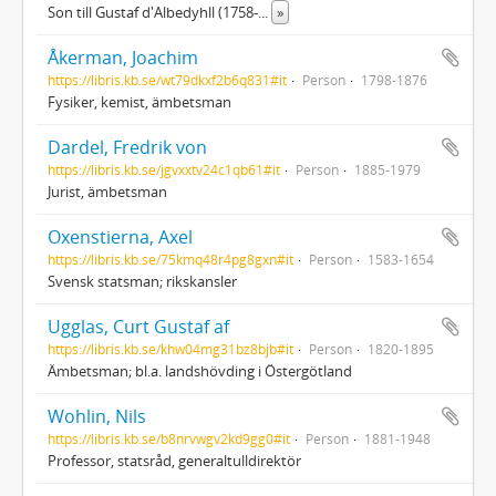
Son till Gustaf d'Albedyhll (1758-
...
»
Åkerman, Joachim
https://libris.kb.se/wt79dkxf2b6q831#it
Person
1798-1876
Fysiker, kemist, ämbetsman
Dardel, Fredrik von
https://libris.kb.se/jgvxxtv24c1qb61#it
Person
1885-1979
Jurist, ämbetsman
Oxenstierna, Axel
https://libris.kb.se/75kmq48r4pg8gxn#it
Person
1583-1654
Svensk statsman; rikskansler
Ugglas, Curt Gustaf af
https://libris.kb.se/khw04mg31bz8bjb#it
Person
1820-1895
Ämbetsman; bl.a. landshövding i Östergötland
Wohlin, Nils
https://libris.kb.se/b8nrvwgv2kd9gg0#it
Person
1881-1948
Professor, statsråd, generaltulldirektör