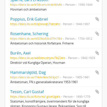
https://libris.kb.se/tr58cxmc4m6r8th#it
Person
1590-1644
Hovman och ämbetsman
Poppius, Erik Gabriel
https://libris.kb.se/lvbj34swjtj7bbtz#it
Person
1840-1907
Rosenhane, Schering
https://libris.kb.se/nl025ks63cd7fm7#it
Person
1754-1812
Ämbetsman och historisk författare. Friherre
Burén, Axel
https://libris.kb.se/wb0dmcdrtjmv7b22#it
Person
1842-1923
Direktör vid Kungliga Operan, Hovman
Hammarskjöld, Dag
https://libris.kb.se/75kmnkmr503jx21
Person
1905-1961
Ämbetsman, FN:s generalsekreterare 1953-1961
Tessin, Carl Gustaf
https://libris.kb.se/fcrtvrnz1gbvh3g#it
Person
1695-1770
Statsman, konstfrämjare, överintendent för de kungliga
slotten. Kronprins Gustavs lärare. Boksamlare. Son till