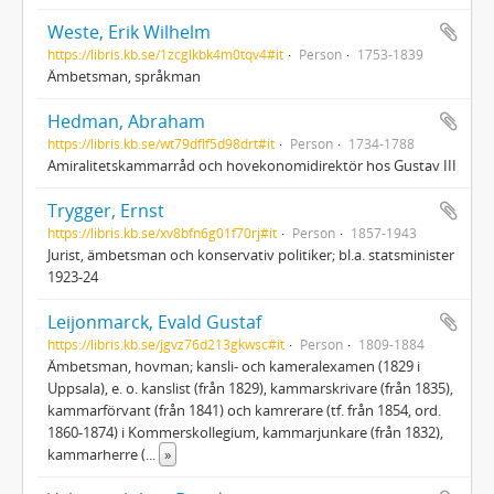
Weste, Erik Wilhelm
https://libris.kb.se/1zcglkbk4m0tqv4#it
Person
1753-1839
Ämbetsman, språkman
Hedman, Abraham
https://libris.kb.se/wt79dflf5d98drt#it
Person
1734-1788
Amiralitetskammarråd och hovekonomidirektör hos Gustav III
Trygger, Ernst
https://libris.kb.se/xv8bfn6g01f70rj#it
Person
1857-1943
Jurist, ämbetsman och konservativ politiker; bl.a. statsminister
1923-24
Leijonmarck, Evald Gustaf
https://libris.kb.se/jgvz76d213gkwsc#it
Person
1809-1884
Ämbetsman, hovman; kansli- och kameralexamen (1829 i
Uppsala), e. o. kanslist (från 1829), kammarskrivare (från 1835),
kammarförvant (från 1841) och kamrerare (tf. från 1854, ord.
1860-1874) i Kommerskollegium, kammarjunkare (från 1832),
kammarherre (
...
»