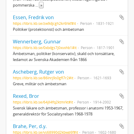
pommerska
...
»
Essen, Fredrik von
https://libris.kb.se/zw9djcgh2kr6hkf#it
Person
1831-1921
Politiker (protektionist) och ämbetsman
Wennerberg, Gunnar
https://libris.kb.se/0xbdgs7j0xvxhb1#it
Person
1817-1901
Ämbetsman, politiker (konservativ), skald och tonsättare,
ledamot av Svenska Akademien från 1866
Ascheberg, Rutger von
https://libris.kb.se/86lnrj9s0gfl7r2#it
Person
1621-1693
Greve, militär och ämbetsman
Rexed, Bror
https://libris.kb.se/64jll4fq2ktmrkt#it
Person
1914-2002
Svensk läkare och ämbetsman, professor i anatomi 1953-1967,
generaldirektör för Socialstyrelsen 1968-1978
Brahe, Per, d.y.
https://libris.kb.se/vs68990d2kbwg6f#it
Person
1602-1680