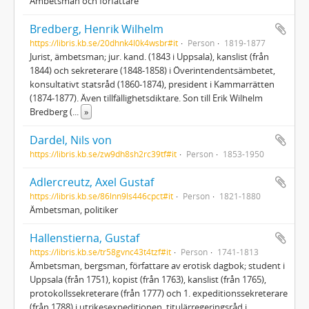
Ämbetsman och författare
Bredberg, Henrik Wilhelm
https://libris.kb.se/20dhnk4l0k4wsbr#it
Person
1819-1877
Jurist, ämbetsman; jur. kand. (1843 i Uppsala), kanslist (från
1844) och sekreterare (1848-1858) i Överintendentsämbetet,
konsultativt statsråd (1860-1874), president i Kammarrätten
(1874-1877). Även tillfällighetsdiktare. Son till Erik Wilhelm
Bredberg (
...
»
Dardel, Nils von
https://libris.kb.se/zw9dh8sh2rc39tf#it
Person
1853-1950
Adlercreutz, Axel Gustaf
https://libris.kb.se/86lnn9ls446cpct#it
Person
1821-1880
Ämbetsman, politiker
Hallenstierna, Gustaf
https://libris.kb.se/tr58gvnc43t4tzf#it
Person
1741-1813
Ämbetsman, bergsman, författare av erotisk dagbok; student i
Uppsala (från 1751), kopist (från 1763), kanslist (från 1765),
protokollssekreterare (från 1777) och 1. expeditionssekreterare
(från 1788) i utrikesexpeditionen, titulärregeringsråd i