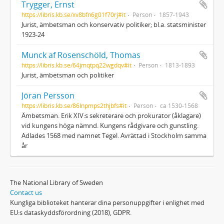
Trygger, Ernst
https://libris.kb.se/xv8bfn6g01f70rj#it
Person
1857-1943
Jurist, ämbetsman och konservativ politiker; bl.a. statsminister
1923-24
Munck af Rosenschöld, Thomas
https://libris.kb.se/64jmqtpq22wgdqv#it
Person
1813-1893
Jurist, ämbetsman och politiker
Jöran Persson
https://libris.kb.se/86lnpmps2thjbfs#it
Person
ca 1530-1568
Ämbetsman. Erik XIV:s sekreterare och prokurator (åklagare)
vid kungens höga nämnd. Kungens rådgivare och gunstling.
Adlades 1568 med namnet Tegel. Avrättad i Stockholm samma
år
The National Library of Sweden
Contact us
Kungliga biblioteket hanterar dina personuppgifter i enlighet med
EU:s dataskyddsförordning (2018), GDPR.