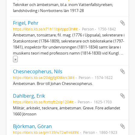
Tekniker och ämbetsman, bl.a. inom Vattenfallstyrelsen;
landshövding i Norrbottens län 1917-28
Frigel, Pehr
https://libris.kb.se/x71h11bjvtppzl3h#it
Person
1750-1842
Ämbetsman, tonsättare; fil. mag. (1776 i Uppsala), sekreterare i
Statskontoret (1784-1809), sekreterare och bibliotekarie (1797-
1841), inspektör för undervisningen (1811-1834) samt lärare i
musikens teori med professors namn (1814-1830) vid Kungl.
...
»
Chesnecopherus, Nils
https://libris.kb.se/20dgjfgl0t6krc3#it
Person
1574-1622
Ämbetsman. Bror till Johan Chesnecopherus.
Dahlberg, Erik
https://libris.kb.se/fcrttqfz2slp120#it
Person
1625-1703
Militär, arkitekt, tecknare, ämbetsman. Greve. Före adlandet
1660 Jönsson
Björkman, Göran
https://libris.kb.se/pm135hv72wfrnbf#it
Person
1860-1923