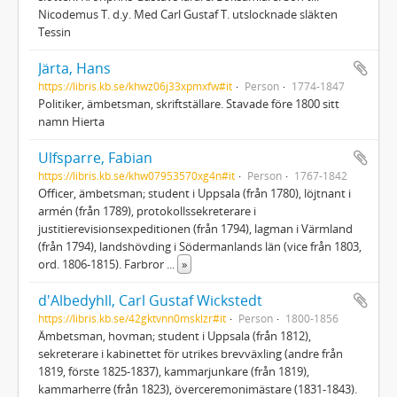
Nicodemus T. d.y. Med Carl Gustaf T. utslocknade släkten
Tessin
Järta, Hans
https://libris.kb.se/khwz06j33xpmxfw#it
Person
1774-1847
Politiker, ämbetsman, skriftställare. Stavade före 1800 sitt
namn Hierta
Ulfsparre, Fabian
https://libris.kb.se/khw07953570xg4n#it
Person
1767-1842
Officer, ämbetsman; student i Uppsala (från 1780), löjtnant i
armén (från 1789), protokollssekreterare i
justitierevisionsexpeditionen (från 1794), lagman i Värmland
(från 1794), landshövding i Södermanlands län (vice från 1803,
ord. 1806-1815). Farbror
...
»
d'Albedyhll, Carl Gustaf Wickstedt
https://libris.kb.se/42gktvnn0msklzr#it
Person
1800-1856
Ämbetsman, hovman; student i Uppsala (från 1812),
sekreterare i kabinettet för utrikes brevväxling (andre från
1819, förste 1825-1837), kammarjunkare (från 1819),
kammarherre (från 1823), överceremonimästare (1831-1843).