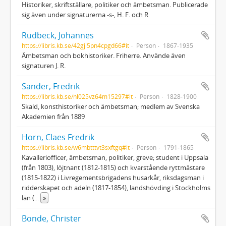
Historiker, skriftställare, politiker och ämbetsman. Publicerade
sig även under signaturerna -s-, H. F. och R
Rudbeck, Johannes
https://libris.kb.se/42gjl5pn4cpgd66#it
Person
1867-1935
Ämbetsman och bokhistoriker. Friherre. Använde även
signaturen J. R.
Sander, Fredrik
https://libris.kb.se/nl025vz64m15297#it
Person
1828-1900
Skald, konsthistoriker och ämbetsman; medlem av Svenska
Akademien från 1889
Horn, Claes Fredrik
https://libris.kb.se/w6mbtttvt3sxftgq#it
Person
1791-1865
Kavalleriofficer, ämbetsman, politiker, greve; student i Uppsala
(från 1803), löjtnant (1812-1815) och kvarstående ryttmästare
(1815-1822) i Livregementsbrigadens husarkår, riksdagsman i
ridderskapet och adeln (1817-1854), landshövding i Stockholms
län (
...
»
Bonde, Christer