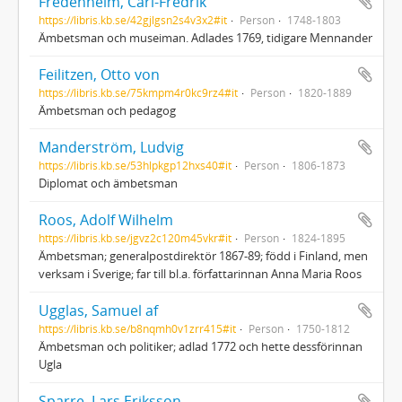
Fredenheim, Carl-Fredrik
https://libris.kb.se/42gjlgsn2s4v3x2#it
Person
1748-1803
Ämbetsman och museiman. Adlades 1769, tidigare Mennander
Feilitzen, Otto von
https://libris.kb.se/75kmpm4r0kc9rz4#it
Person
1820-1889
Ämbetsman och pedagog
Manderström, Ludvig
https://libris.kb.se/53hlpkgp12hxs40#it
Person
1806-1873
Diplomat och ämbetsman
Roos, Adolf Wilhelm
https://libris.kb.se/jgvz2c120m45vkr#it
Person
1824-1895
Ämbetsman; generalpostdirektör 1867-89; född i Finland, men
verksam i Sverige; far till bl.a. författarinnan Anna Maria Roos
Ugglas, Samuel af
https://libris.kb.se/b8nqmh0v1zrr415#it
Person
1750-1812
Ämbetsman och politiker; adlad 1772 och hette dessförinnan
Ugla
Sparre, Lars Eriksson