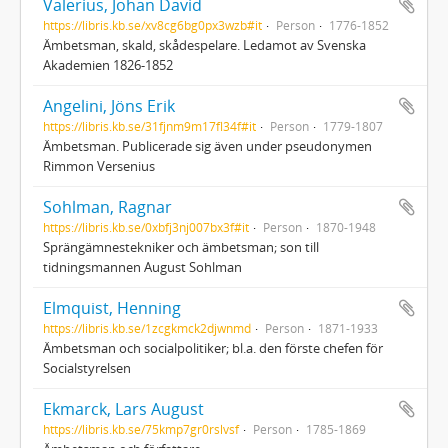
Valerius, Johan David
https://libris.kb.se/xv8cg6bg0px3wzb#it
Person
1776-1852
Ämbetsman, skald, skådespelare. Ledamot av Svenska
Akademien 1826-1852
Angelini, Jöns Erik
https://libris.kb.se/31fjnm9m17fl34f#it
Person
1779-1807
Ämbetsman. Publicerade sig även under pseudonymen
Rimmon Versenius
Sohlman, Ragnar
https://libris.kb.se/0xbfj3nj007bx3f#it
Person
1870-1948
Sprängämnestekniker och ämbetsman; son till
tidningsmannen August Sohlman
Elmquist, Henning
https://libris.kb.se/1zcgkmck2djwnmd
Person
1871-1933
Ämbetsman och socialpolitiker; bl.a. den förste chefen för
Socialstyrelsen
Ekmarck, Lars August
https://libris.kb.se/75kmp7gr0rslvsf
Person
1785-1869