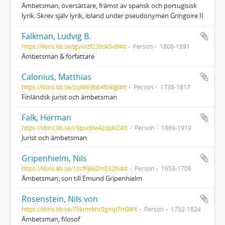
Ämbetsman; översättare, främst av spansk och portugisisk
lyrik. Skrev själv lyrik, ibland under pseudonymen Gringoire II
Falkman, Ludvig B.
https://libris.kb.se/jgvxxzf239sk5v8#it
Person
1808-1891
Ämbetsman & författare
Calonius, Matthias
https://libris.kb.se/sq4663bb4fz4lgl#it
Person
1738-1817
Finländsk jurist och ämbetsman
Falk, Herman
https://libris.kb.se/c9psx6lw4zdpkl2#it
Person
1869-1919
Jurist och ämbetsman
Gripenhielm, Nils
https://libris.kb.se/1zcfhjkk0m032fv#it
Person
1653-1706
Ämbetsman; son till Emund Gripenhielm
Rosenstein, Nils von
https://libris.kb.se/75kmnkhr0gmp7m9#it
Person
1752-1824
Ämbetsman, filosof