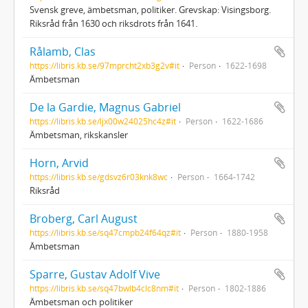
Svensk greve, ämbetsman, politiker. Grevskap: Visingsborg.
Riksråd från 1630 och riksdrots från 1641.
Rålamb, Clas
https://libris.kb.se/97mprcht2xb3g2v#it
Person
1622-1698
Ämbetsman
De la Gardie, Magnus Gabriel
https://libris.kb.se/ljx00w24025hc4z#it
Person
1622-1686
Ämbetsman, rikskansler
Horn, Arvid
https://libris.kb.se/gdsvz6r03knk8wc
Person
1664-1742
Riksråd
Broberg, Carl August
https://libris.kb.se/sq47cmpb24f64qz#it
Person
1880-1958
Ämbetsman
Sparre, Gustav Adolf Vive
https://libris.kb.se/sq47bwlb4clc8nm#it
Person
1802-1886
Ämbetsman och politiker