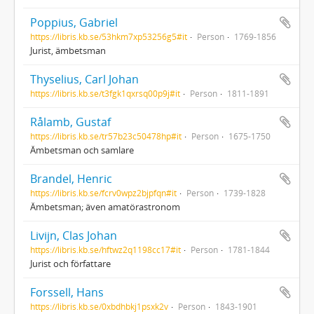
Poppius, Gabriel
https://libris.kb.se/53hkm7xp53256g5#it
Person
1769-1856
Jurist, ämbetsman
Thyselius, Carl Johan
https://libris.kb.se/t3fgk1qxrsq00p9j#it
Person
1811-1891
Rålamb, Gustaf
https://libris.kb.se/tr57b23c50478hp#it
Person
1675-1750
Ämbetsman och samlare
Brandel, Henric
https://libris.kb.se/fcrv0wpz2bjpfqn#it
Person
1739-1828
Ämbetsman; även amatörastronom
Livijn, Clas Johan
https://libris.kb.se/hftwz2q1198cc17#it
Person
1781-1844
Jurist och författare
Forssell, Hans
https://libris.kb.se/0xbdhbkj1psxk2v
Person
1843-1901