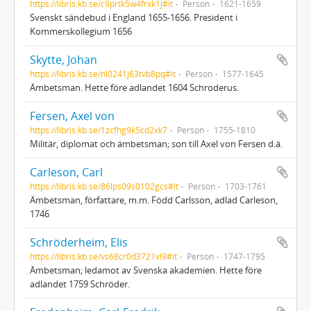
https://libris.kb.se/c9prtk5w4frxk1j#it
Person
1621-1659
Svenskt sändebud i England 1655-1656. President i
Kommerskollegium 1656
Skytte, Johan
https://libris.kb.se/nl0241j63tvb8pq#it
Person
1577-1645
Ämbetsman. Hette före adlandet 1604 Schroderus.
Fersen, Axel von
https://libris.kb.se/1zcfhg9k5cd2xk7
Person
1755-1810
Militär, diplomat och ämbetsman; son till Axel von Fersen d.ä.
Carleson, Carl
https://libris.kb.se/86lps09s0102gcs#it
Person
1703-1761
Ämbetsman, författare, m.m. Född Carlsson, adlad Carleson,
1746
Schröderheim, Elis
https://libris.kb.se/vs68cr0d3721vl9#it
Person
1747-1795
Ämbetsman; ledamot av Svenska akademien. Hette före
adlandet 1759 Schröder.