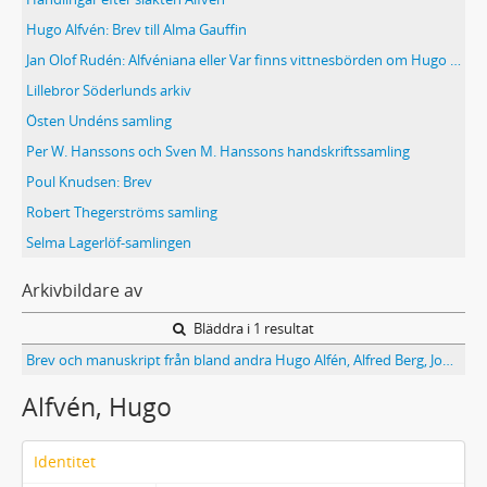
Hugo Alfvén: Brev till Alma Gauffin
Jan Olof Rudén: Alfvéniana eller Var finns vittnesbörden om Hugo Alfvén?
Lillebror Söderlunds arkiv
Östen Undéns samling
Per W. Hanssons och Sven M. Hanssons handskriftssamling
Poul Knudsen: Brev
Robert Thegerströms samling
Selma Lagerlöf-samlingen
Arkivbildare av
Bläddra i 1 resultat
Brev och manuskript från bland andra Hugo Alfén, Alfred Berg, John Forsell och Felix Körling
Alfvén, Hugo
Identitet