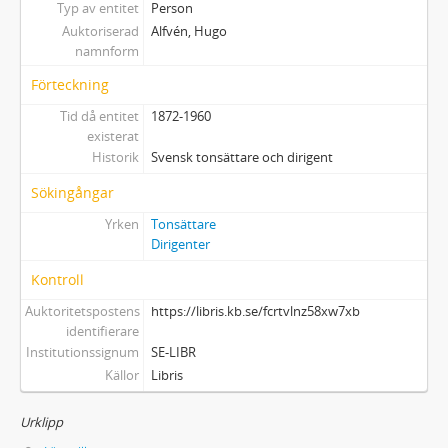
Typ av entitet
Person
Auktoriserad
Alfvén, Hugo
namnform
Förteckning
Tid då entitet
1872-1960
existerat
Historik
Svensk tonsättare och dirigent
Sökingångar
Yrken
Tonsättare
Dirigenter
Kontroll
Auktoritetspostens
https://libris.kb.se/fcrtvlnz58xw7xb
identifierare
Institutionssignum
SE-LIBR
Källor
Libris
Urklipp