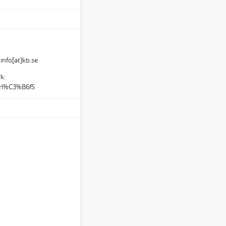
 info[at]kb.se
k:
erl%C3%B6fS