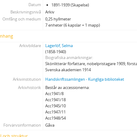
Datum
1891-1939 (Skapelse)
Beskrivningsnivå
Arkiv
Omfång och medium
0,25 hyllmeter
7 enheter (6 kapslar + 1 mapp)
nhang
Arkivbildare
Lagerlöf, Selma
(1858-1940)
Biografiska anmärkningar
Skönlitterär författare, nobelpristagare 1909, förs
Svenska akademien 1914
Arkivinstitution
Handskriftssamlingen - Kungliga biblioteket
Arkivhistorik
Består av accessionerna:
Acc1941/8
Acc1941/18
Acc1945/10
Acc1947/11
Acc1948/54
Förvärvsinformation
Gåva
l och struktur