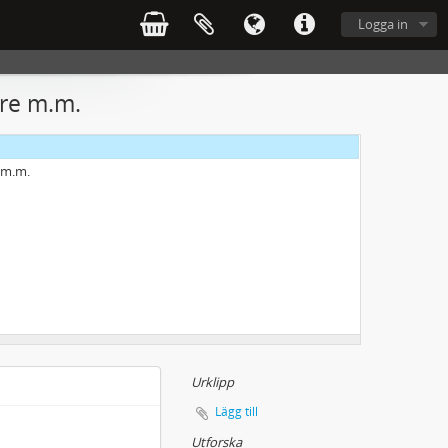
Logga in
are m.m.
g m.m.
Urklipp
Lägg till
Utforska