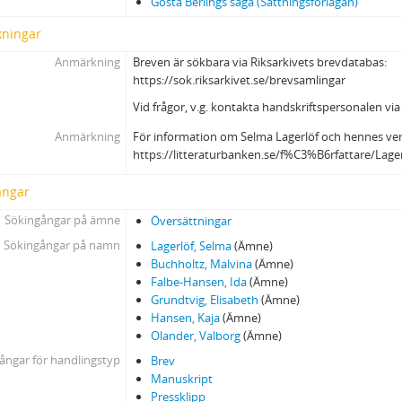
Gösta Berlings saga (Sättningsförlagan)
ningar
Anmärkning
Breven är sökbara via Riksarkivets brevdatabas:
https://sok.riksarkivet.se/brevsamlingar
Vid frågor, v.g. kontakta handskriftspersonalen via
Anmärkning
För information om Selma Lagerlöf och hennes ver
https://litteraturbanken.se/f%C3%B6rfattare/Lag
ångar
Sökingångar på ämne
Översättningar
Sökingångar på namn
Lagerlöf, Selma
(Ämne)
Buchholtz, Malvina
(Ämne)
Falbe-Hansen, Ida
(Ämne)
Grundtvig, Elisabeth
(Ämne)
Hansen, Kaja
(Ämne)
Olander, Valborg
(Ämne)
ångar för handlingstyp
Brev
Manuskript
Pressklipp