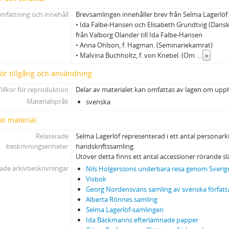
mfattning och innehåll
Brevsamlingen innehåller brev från Selma Lagerlöf t
• Ida Falbe-Hansen och Elisabeth Grundtvig (Dansk
från Valborg Olander till Ida Falbe-Hansen
• Anna Ohlson, f. Hagman. (Seminariekamrat)
• Malvina Buchholtz, f. von Knebel. (Om
...
»
 för tillgång och användning
illkor för reproduktion
Delar av materialet kan omfattas av lagen om upp
Materialspråk
svenska
at material
Relaterade
Selma Lagerlöf representerad i ett antal personarki
beskrivningsenheter
handskriftssamling.
Utöver detta finns ett antal accessioner rörande s
ade arkivbeskrivningar
Nils Holgerssons underbara resa genom Sverig
Visbok
Georg Nordensvans samling av svenska författ
Alberta Rönnes samling
Selma Lagerlöf-samlingen
Ida Bäckmanns efterlämnade papper