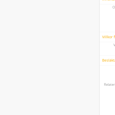
O
Villkor
V
Besläkt
Relater