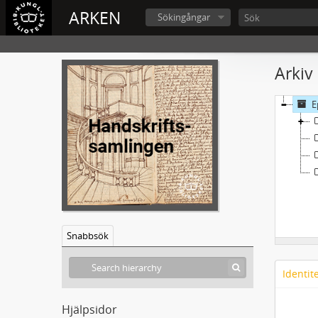
ARKEN
Sökingångar
Arkiv
E
Snabbsök
Identit
Hjälpsidor