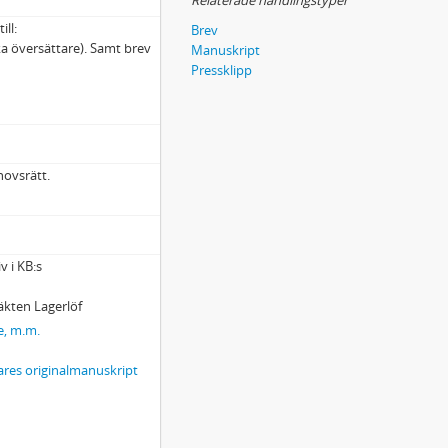
Relaterade handlingstyper
ill:
Brev
a översättare). Samt brev
Manuskript
Pressklipp
hovsrätt.
v i KB:s
läkten Lagerlöf
e, m.m.
ares originalmanuskript