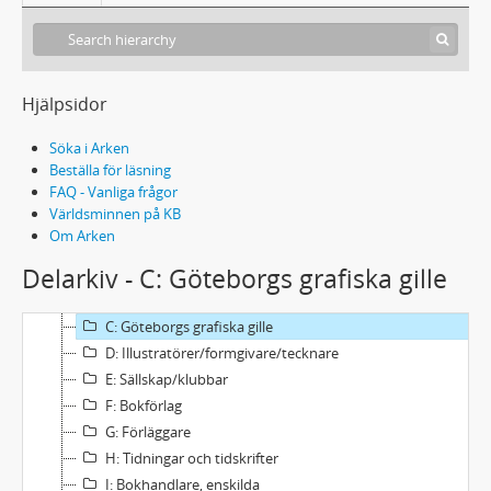
Hjälpsidor
Söka i Arken
Beställa för läsning
FAQ - Vanliga frågor
Världsminnen på KB
Om Arken
288 Id 1 - Jon Idestam-Almquist: Helgtryck
Delarkiv - C: Göteborgs grafiska gille
A: Boktryckerier
B: Läroverk (för boktryckeri och grafik)
C: Göteborgs grafiska gille
D: Illustratörer/formgivare/tecknare
E: Sällskap/klubbar
F: Bokförlag
G: Förläggare
H: Tidningar och tidskrifter
I: Bokhandlare, enskilda