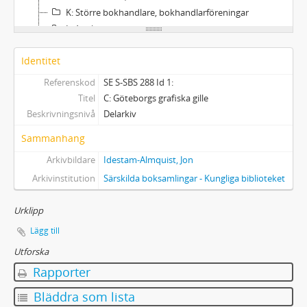
K: Större bokhandlare, bokhandlarföreningar
L: Antikvariat
M: Reklambyråer
Identitet
N: Företag
O: Privatpersoner
Referenskod
SE S-SBS 288 Id 1:
P: Danska helgtryck/Grafisk cirkel
Titel
C: Göteborgs grafiska gille
Q: Norska helgtryck
Beskrivningsnivå
Delarkiv
R: Övrigt tryck
Sammanhang
S: Dokumentation rörande samlingen
Arkivbildare
Idestam-Almquist, Jon
Arkivinstitution
Särskilda boksamlingar - Kungliga biblioteket
Urklipp
Lägg till
Utforska
Rapporter
Bläddra som lista