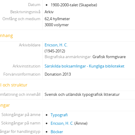
Datum
1900-2000-talet (Skapelse)
Beskrivningsnivå
Arkiv
Omfång och medium
62,4 hyllmeter
3000 volymer
nhang
Arkivbildare
Ericson, H. C.
(1945-2012)
Biografiska anmärkningar
Grafisk formgivare
Arkivinstitution
Särskilda boksamlingar - Kungliga biblioteket
Förvärvsinformation
Donation 2013
l och struktur
mfattning och innehåll
Svensk och utländsk typografisk litteratur
ångar
Sökingångar på ämne
Typografi
Sökingångar på namn
Ericson, H. C.
(Ämne)
ångar för handlingstyp
Böcker