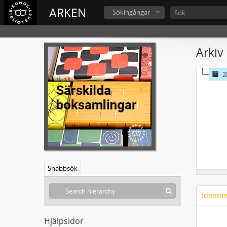
ARKEN
Sökingångar
Arkiv
2
Snabbsök
Identit
Hjälpsidor