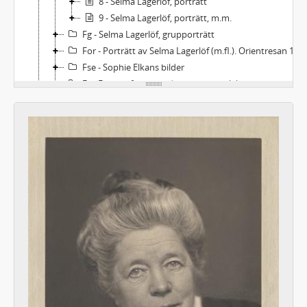
8 - Selma Lagerlöf, porträtt
9 - Selma Lagerlöf, porträtt, m.m.
Fg - Selma Lagerlöf, grupporträtt
For - Porträtt av Selma Lagerlöf (m.fl.). Orientresan 1899-1900
Fse - Sophie Elkans bilder
Fs - Fotografier av andra personer, släktingar
Faes - Fotografier av andra personer, porträtt. Svenska
Faeu - Fotografier av andra personer, porträtt. Utländska
Fags - Fotografier av andra personer, gruppbilder. Svenska
Fagu - Fotografier av andra personer, gruppbilder. Utländska
Fos - Orter: Sverige (utom Mårbacka)
Fom - Orter: Sverige - Mårbacka
Fou - Orter: Utlandet
Fbl - Fotografier: Blandat, svenska respektive utländska
Ft - Fotografier från teaterföreställningar. Svenska respektive utländska
Fu - Fotografier från utställningar. Svenska respektive utländska
Alb - Album, svenska respektive utländska
337 - BILDER
338 - NILS AFZELIUS LAGERLÖFMATERIAL