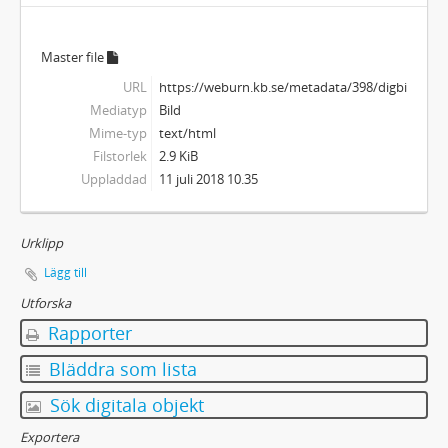
Master file
URL
https://weburn.kb.se/metadata/398/digbild_17
Mediatyp
Bild
Mime-typ
text/html
Filstorlek
2.9 KiB
Uppladdad
11 juli 2018 10.35
Urklipp
Lägg till
Utforska
Rapporter
Bläddra som lista
Sök digitala objekt
Exportera