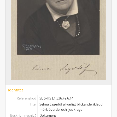
339 - VALBORG OLANDERS LAGERLÖFMATERIAL
340 - SELMA LAGERLÖF-SÄLLSKAPET
341 - SOPHIE ELKANS ANTECKNINGAR
Identitet
Referenskod
SE S-HS L1:336:Fe:6:14
Titel
Selma Lagerlöf allvarligt blickande, iklädd
mörk överdel och ljus krage
Beskrivningsnivå
Dokument