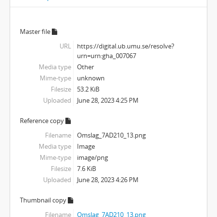
Master file
URL
https://digital.ub.umu.se/resolve?
urn=urn:gha_007067
Media type
Other
Mime-type
unknown
Filesize
53.2 KiB
Uploaded
June 28, 2023 4:25 PM
Reference copy
Filename
Omslag_7AD210_13.png
Media type
Image
Mime-type
image/png
Filesize
7.6 KiB
Uploaded
June 28, 2023 4:26 PM
Thumbnail copy
Filename
Omslag_7AD210_13.png