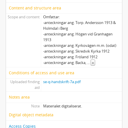
5 - Uppdrag för svenska Röda Korsets hjälpkommitté för krigsfångar
Content and structure area
6 - Verksamhet inom frivilligrörelsen under första och andra världskriget
Scope and content
Omfattar:
7 - Verksamhet inom föreningar och samfund
-anteckningar ang. Torp. Andersson 1913 &
E - Samlingar
Holmdal i Berg
F - Övrigt
-anteckningar ang. Högen vid Granhagen
1913
-anteckningar ang. Kyrkovägen m.m. (odat)
-anteckningar ang. Skredvik Kyrka 1912
-anteckningar ang. Fröland 1912
-anteckningar ang. Backa,
...
»
Conditions of access and use area
Uploaded finding
se-q-handskrift-7a.pdf
aid
Notes area
Note
Materialet digitaliserat.
Digital object metadata
Access Copies