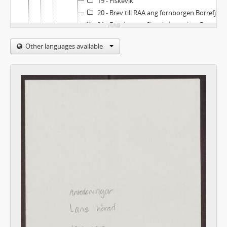
19 - Fiskevik
20 - Brev till RAA ang fornborgen Borrefjäll
21 - Fotokuvert: Skredviks socken Baggetorp m.m. 7 fotografier
22 - Fotokuvert: Blomsholm Bohuslän 4 fotografier
Other languages available
23 - Fotokuvert: Bohuslän Bråland Sörlanda socken 2 fotografier Olsborg 1 fotografi
24 - Fotokuvert: Dragsmark Bohuslän 3 fotografier
25 - Fotokuvert: Bohuslän Dynge 2 fotografier 1912, Skarvhälla 1 fotografi 1911, Sandvik 1 fotografi 1911, Hatte Högås socken 1 fotografi 1911
26 - Fotokuvert: Bohuslän Fiskevik 9 fotografier
27 - Fotokuvert: Bohuslän Gullmarsberg 5 fotografier
28 - Fotokuvert: Bohuslän Gullmarsberg m.m. 5 fotografier
29 - Fotokuvert: Kville socken Fynd från Hornberg, Russet vid Fjällbacka 27 fotografier
30 - Fotokuvert: Krokstad socken Bohuslän 2 fotografier
31 - Fotokuvert: Bohuslän Lane, Börsås 24 fotografier
32 - Fotokuvert: Lysekil Bohuslän 1 fotografi
33 - Fotokuvert: Näsinge socken Bohuslän 4 fotografier
34 - Fotokuvert: Orust Bohuslän 4 fotografier
35 - Fotokuvert: Ruskungsfjäll Hogdals socken 2 fotografier
36 - Fotokuvert: Skee kyrka Bohuslän 8 fotografier
37 - Fotokuvert: Sotenäs Brastad Socken 3 fotografier M. Burkitt foto