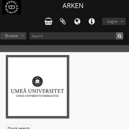
ARKEN
Handskrift 7A - Gustaf Hallströms arkiv
A - Personliga handlingar
Log in
B - Manuskript och egna verk
C - Korrespondens
Browse
D - Handlingar rörande arkivbildarens verksamhet
1 - Handlingar rörande forskningsresor
2 - Handlingar rörande arkeologiska och etnografiska undersökningar i Sverige och andra länder
Götaland
1 - Skåne, Blekinge, Halland, Småland, Västergötland, Östergötland, Dalsland, Öland, Gotland
2 - Gotland: Gotska Sandön
3 - Skåne: Kivik 1931
4 - Skåne: Kivik 1931
5 - Skåne: Södra Mellby socken Bredarör vid Kivik
6 - Skåne: Södra Mellby socken Bredarör och andra fornminnen i Kivikstrakten
7 - Bohuslän
8 - Bohuslän: Tanum
9 - Bohuslän: Tanum
10 - Bohuslän
Quick search