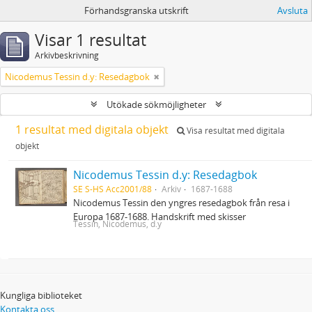
Förhandsgranska utskrift
Avsluta
Visar 1 resultat
Arkivbeskrivning
Nicodemus Tessin d.y: Resedagbok
Utökade sökmöjligheter
1 resultat med digitala objekt
Visa resultat med digitala
objekt
Nicodemus Tessin d.y: Resedagbok
SE S-HS Acc2001/88
Arkiv
1687-1688
Nicodemus Tessin den yngres resedagbok från resa i
Europa 1687-1688. Handskrift med skisser
Tessin, Nicodemus, d.y
Kungliga biblioteket
Kontakta oss