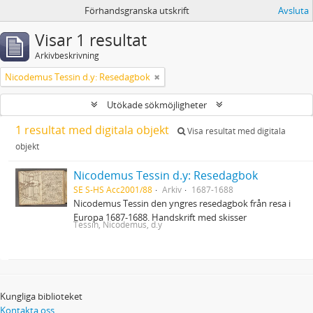
Förhandsgranska utskrift
Avsluta
Visar 1 resultat
Arkivbeskrivning
Nicodemus Tessin d.y: Resedagbok
Utökade sökmöjligheter
1 resultat med digitala objekt
Visa resultat med digitala
objekt
Nicodemus Tessin d.y: Resedagbok
SE S-HS Acc2001/88
Arkiv
1687-1688
Nicodemus Tessin den yngres resedagbok från resa i
Europa 1687-1688. Handskrift med skisser
Tessin, Nicodemus, d.y
Kungliga biblioteket
Kontakta oss