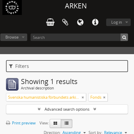
ARKEN
Log in
Browse
Filters
Showing 1 results
Archival description
Svenska humanistiska förbundets arkiv: handlingar 2003-2012
Fonds
Advanced search options
Print preview
View:
Direction:
Ascending
Sort by:
Relevance