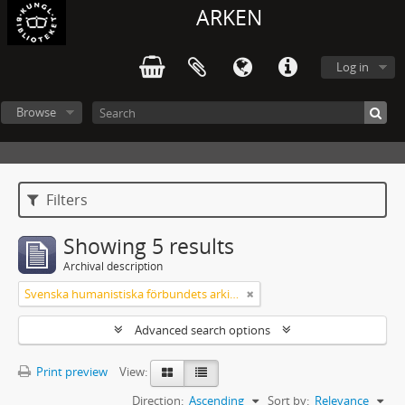
ARKEN
Log in
Browse
Filters
Showing 5 results
Archival description
Svenska humanistiska förbundets arkiv: handlingar 2003-2012
Advanced search options
Print preview
View:
Direction:
Ascending
Sort by:
Relevance