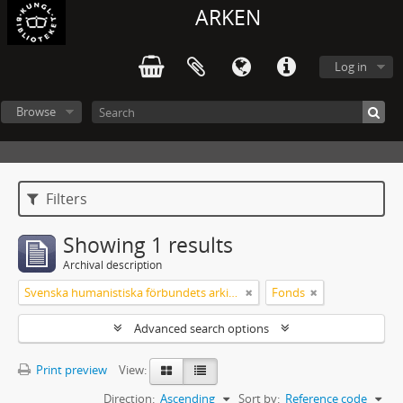
ARKEN
Log in
Browse
Filters
Showing 1 results
Archival description
Svenska humanistiska förbundets arkiv: handlingar 2003-2012
Fonds
Advanced search options
Print preview
View:
Direction:
Ascending
Sort by:
Reference code